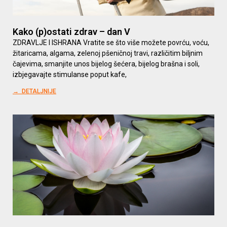
Kako (p)ostati zdrav – dan V
ZDRAVLJE I ISHRANA Vratite se što više možete povrću, voću,
žitaricama, algama, zelenoj pšeničnoj travi, različitim biljnim
čajevima, smanjite unos bijelog šećera, bijelog brašna i soli,
izbjegavajte stimulanse poput kafe,
→ DETALJNIJE