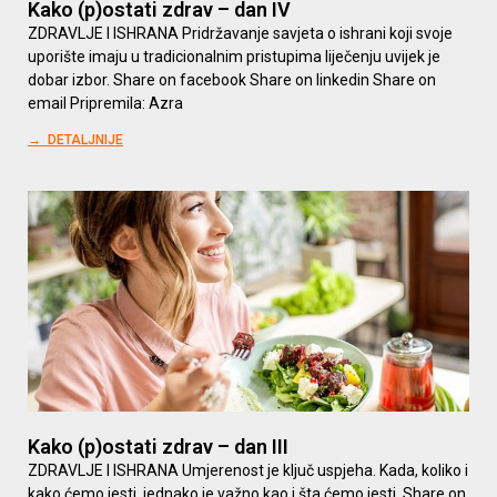
Kako (p)ostati zdrav – dan IV
ZDRAVLJE I ISHRANA Pridržavanje savjeta o ishrani koji svoje
uporište imaju u tradicionalnim pristupima liječenju uvijek je
dobar izbor. Share on facebook Share on linkedin Share on
email Pripremila: Azra
→ DETALJNIJE
Kako (p)ostati zdrav – dan III
ZDRAVLJE I ISHRANA Umjerenost je ključ uspjeha. Kada, koliko i
kako ćemo jesti, jednako je važno kao i šta ćemo jesti. Share on