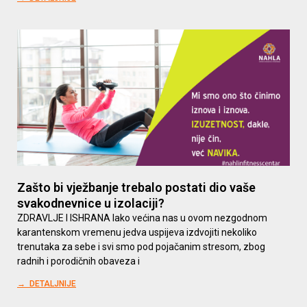
Zašto bi vježbanje trebalo postati dio vaše
svakodnevnice u izolaciji?
ZDRAVLJE I ISHRANA Iako većina nas u ovom nezgodnom
karantenskom vremenu jedva uspijeva izdvojiti nekoliko
trenutaka za sebe i svi smo pod pojačanim stresom, zbog
radnih i porodičnih obaveza i
→ DETALJNIJE