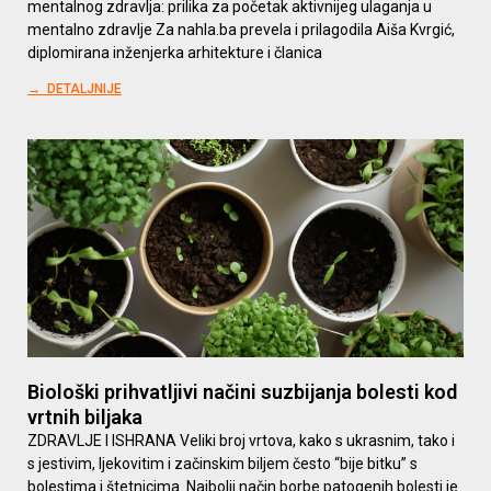
mentalnog zdravlja: prilika za početak aktivnijeg ulaganja u
mentalno zdravlje​ Za nahla.ba prevela i prilagodila Aiša Kvrgić,
diplomirana inženjerka arhitekture i članica
→ DETALJNIJE
Biološki prihvatljivi načini suzbijanja bolesti kod
vrtnih biljaka
ZDRAVLJE I ISHRANA Veliki broj vrtova, kako s ukrasnim, tako i
s jestivim, ljekovitim i začinskim biljem često “bije bitku” s
bolestima i štetnicima. Najbolji način borbe patogenih bolesti je