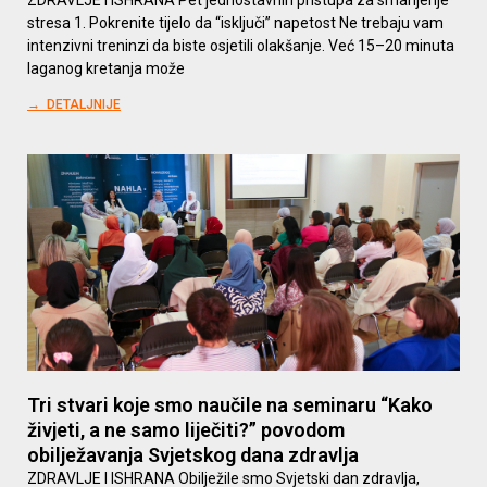
ZDRAVLJE I ISHRANA Pet jednostavnih pristupa za smanjenje
stresa 1. Pokrenite tijelo da “isključi” napetost Ne trebaju vam
intenzivni treninzi da biste osjetili olakšanje. Već 15–20 minuta
laganog kretanja može
→ DETALJNIJE
Tri stvari koje smo naučile na seminaru “Kako
živjeti, a ne samo liječiti?” povodom
obilježavanja Svjetskog dana zdravlja
ZDRAVLJE I ISHRANA Obilježile smo Svjetski dan zdravlja,