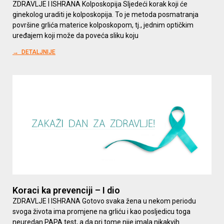
ZDRAVLJE I ISHRANA Kolposkopija Sljedeći korak koji će
ginekolog uraditi je kolposkopija. To je metoda posmatranja
površine grlića materice kolposkopom, tj., jednim optičkim
uređajem koji može da poveća sliku koju
→ DETALJNIJE
Koraci ka prevenciji – I dio
ZDRAVLJE I ISHRANA Gotovo svaka žena u nekom periodu
svoga života ima promjene na grliću i kao posljedicu toga
neuredan PAPA test, a da pri tome nije imala nikakvih