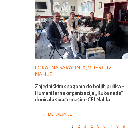
LOKALNA SARADNJA
,
VIJESTI IZ
NAHLE
Zajedničkim snagama do boljih prilika –
Humanitarna organizacija „Ruke nade“
donirala šivaće mašine CEI Nahla
→ DETALJNIJE
1
2
3
4
5
6
7
8
9