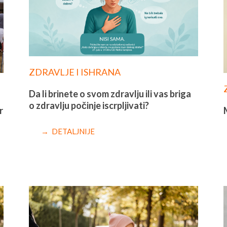
ZDRAVLJE I ISHRANA
Da li brinete o svom zdravlju ili vas briga
o zdravlju počinje iscrpljivati?
r
→ DETALJNIJE