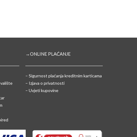
→ONLINE PLAĆANJE
–
Sigurnost plaćanja kreditnim karticama
valište
– Izjava o privatnosti
– Uvjeti kupovine
tar
um
pired