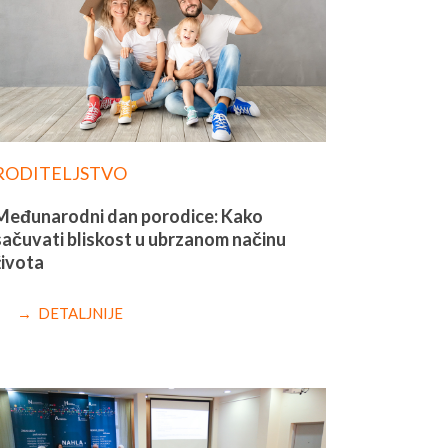
RODITELJSTVO
Međunarodni dan porodice: Kako
sačuvati bliskost u ubrzanom načinu
života
→ DETALJNIJE