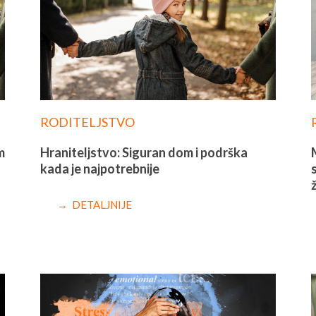
RODITELJSTVO
m
Hraniteljstvo: Siguran dom i podrška
kada je najpotrebnije
→ DETALJNIJE