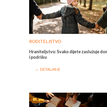
RODITELJSTVO
Hraniteljstvo: Svako dijete zaslužuje do
i podršku
→ DETALJNIJE