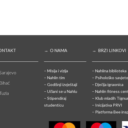
ONTAKT
→ O NAMA
→ BRZI LINKOVI
– Misija i vizija
– Nahlina biblioteka
Sarajevo
– Nahlin tim
– Psihološko savjeto
Bihać
– Godišnji izvještaji
– Dječija igraonica
– Učlani se u Nahlu
– Nahlin fitness cen
Tuzla
– Stipendiraj
– Klub mladih Tign
studenticu
– Inicijativa PRVI
– Platforma Bee ins