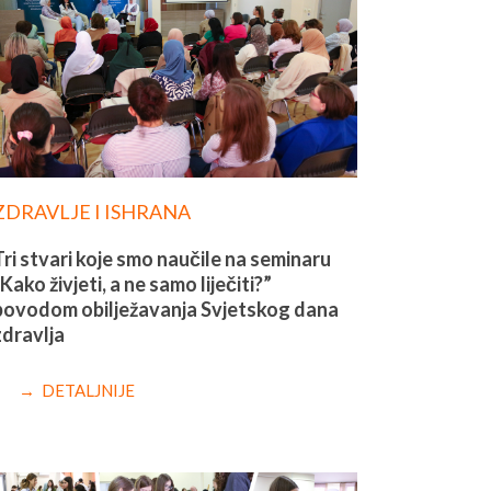
ZDRAVLJE I ISHRANA
Tri stvari koje smo naučile na seminaru
Kako živjeti, a ne samo liječiti?”
povodom obilježavanja Svjetskog dana
zdravlja
→ DETALJNIJE