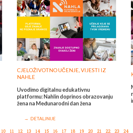
CJELOŽIVOTNO UČENJE
,
VIJESTI IZ
NAHLE
Uvodimo digitalnu edukativnu
platformu: Nahlin doprinos obrazovanju
žena na Međunarodni dan žena
→ DETALJNIJE
10
11
12
13
14
15
16
17
18
19
20
21
22
23
24