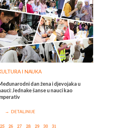
KULTURA I NAUKA
Međunarodni dan žena i djevojaka u
nauci: Jednake šanse u nauci kao
imperativ
→ DETALJNIJE
25
26
27
28
29
30
31