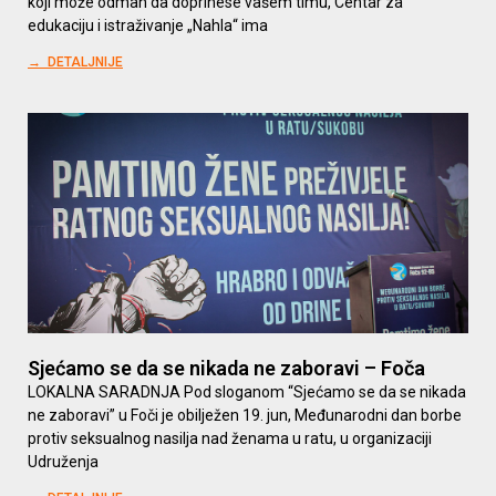
koji može odmah da doprinese vašem timu, Centar za
edukaciju i istraživanje „Nahla“ ima
→ DETALJNIJE
Sjećamo se da se nikada ne zaboravi – Foča
LOKALNA SARADNJA Pod sloganom “Sjećamo se da se nikada
ne zaboravi” u Foči je obilježen 19. jun, Međunarodni dan borbe
protiv seksualnog nasilja nad ženama u ratu, u organizaciji
Udruženja