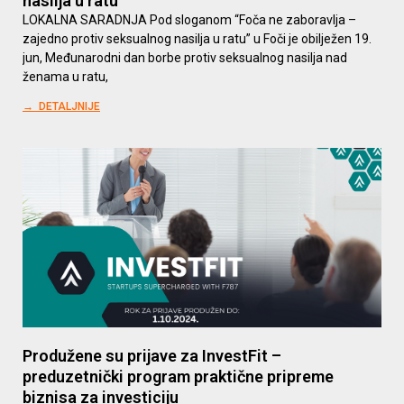
nasilja u ratu
LOKALNA SARADNJA Pod sloganom “Foča ne zaboravlja –
zajedno protiv seksualnog nasilja u ratu” u Foči je obilježen 19.
jun, Međunarodni dan borbe protiv seksualnog nasilja nad
ženama u ratu,
→ DETALJNIJE
Produžene su prijave za InvestFit –
preduzetnički program praktične pripreme
biznisa za investiciju