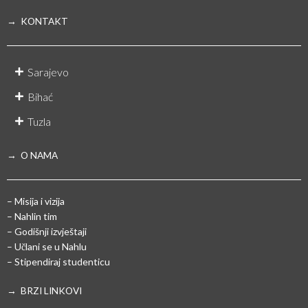
→ KONTAKT
Sarajevo
Bihać
Tuzla
→ O NAMA
– Misija i vizija
– Nahlin tim
– Godišnji izvještaji
– Učlani se u Nahlu
– Stipendiraj studenticu
→ BRZI LINKOVI