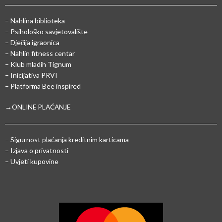
– Nahlina biblioteka
– Psihološko savjetovalište
– Dječija igraonica
– Nahlin fitness centar
– Klub mladih Tignum
– Inicijativa PRVI
– Platforma Bee inspired
→ONLINE PLAĆANJE
–
Sigurnost plaćanja kreditnim karticama
– Izjava o privatnosti
– Uvjeti kupovine