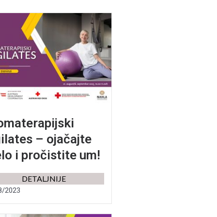
omaterapijski
ilates – ojačajte
elo i pročistite um!
DETALJNIJE
8/2023