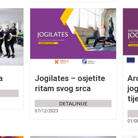
a
Jogilates – osjetite
Ar
ritam svog srca
jog
tij
DETALJNIJE
07/12/2023
01/0