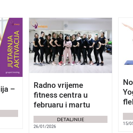
No
Radno vrijeme
ija –
Yo
fitness centra u
fle
februaru i martu
DETALJNIJE
15/0
26/01/2026