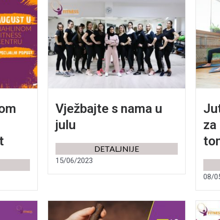
nom
Vježbajte s nama u
Ju
julu
za 
t
ton
DETALJNIJE
15/06/2023
08/0