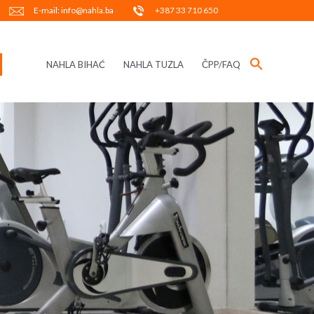
E-mail: info@nahla.ba
+387 33 710 650
NAHLA BIHAĆ
NAHLA TUZLA
ČPP/FAQ