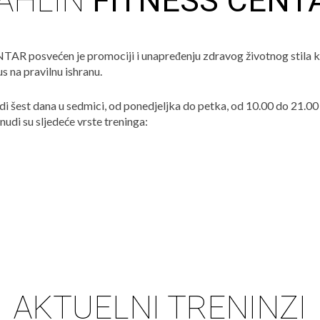
AHLIN
FITNESS CENT
 posvećen je promociji i unapređenju zdravog životnog stila kro
s na pravilnu ishranu.
adi šest dana u sedmici, od ponedjeljka do petka, od 10.00 do 21.00
nudi su sljedeće vrste treninga:
AKTUELNI TRENINZI