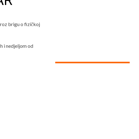
AR
z brigu o fizičkoj
 h i nedjeljom od