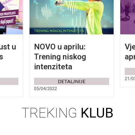
ust u
NOVO u aprilu:
Vj
s
Trening niskog
apr
intenziteta
21/0
DETALJNIJE
05/04/2022
TREKING
KLUB