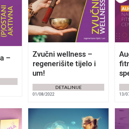
Zvučni wellness –
Au
na –
regenerišite tijelo i
fi
um!
spe
DETALJNIJE
01/08/2022
13/0