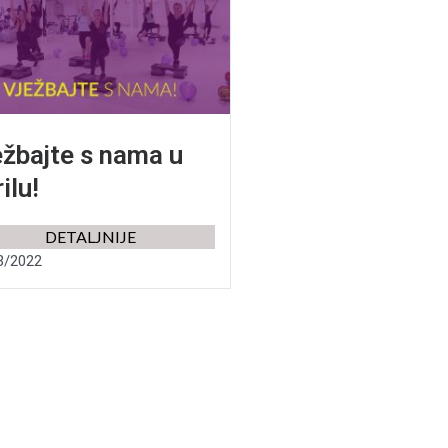
ežbajte s nama u
ilu!
DETALJNIJE
3/2022