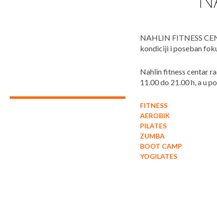
N
NAHLIN FITNESS CENTAR
kondiciji i poseban foku
Nahlin fitness centar r
11.00 do 21.00 h, a u po
FITNESS
AEROBIK
PILATES
ZUMBA
BOOT CAMP
YOGILATES