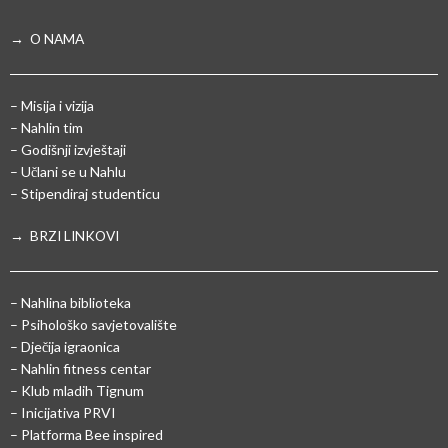
→ O NAMA
– Misija i vizija
– Nahlin tim
– Godišnji izvještaji
– Učlani se u Nahlu
– Stipendiraj studenticu
→ BRZI LINKOVI
– Nahlina biblioteka
– Psihološko savjetovalište
– Dječija igraonica
– Nahlin fitness centar
– Klub mladih Tignum
– Inicijativa PRVI
– Platforma Bee inspired