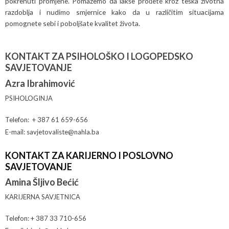
pokrenuti promjene. Pomažemo da lakše prođete kroz teška životna
razdoblja i nudimo smjernice kako da u različitim situacijama
pomognete sebi i poboljšate kvalitet života.
KONTAKT ZA PSIHOLOŠKO I LOGOPEDSKO
SAVJETOVANJE
Azra Ibrahimović
PSIHOLOGINJA
Telefon: + 387 61 659-656
E-mail: savjetovaliste@nahla.ba
KONTAKT ZA KARIJERNO I POSLOVNO
SAVJETOVANJE
Amina Šljivo Bećić
KARIJERNA SAVJETNICA
Telefon: + 387 33 710-656