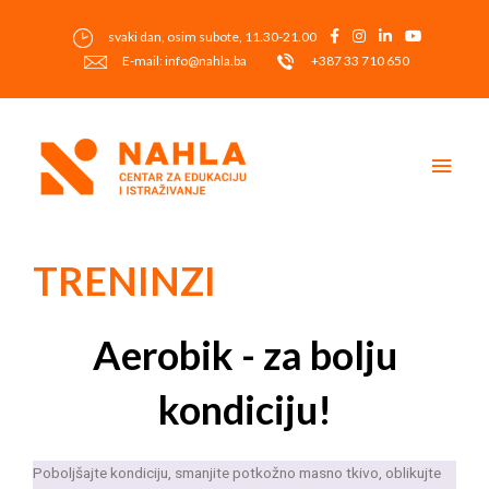
Skip
to
svaki dan, osim subote, 11.30-21.00
content
E-mail: info@nahla.ba
+387 33 710 650
Main
Men
Post
navigation
TRENINZI
Aerobik - za bolju
kondiciju!
Poboljšajte kondiciju, smanjite potkožno masno tkivo, oblikujte