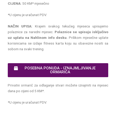
CIJENA:
50 KM* mjesečno
*U cijenu je uračunat PDV.
NAČIN UPISA:
Krajem svakog tekućeg mjeseca upisujemo
polaznice za naredni mjesec.
Polaznice se upisuju isključivo
uz uplatu na Nahlinom info desku.
Prilikom mjesečne uplate
korisnicama se izdaje fitness karta koju su obavezne nositi sa
sobom na svaki trening.
POSEBNA PONUDA - IZNAJMLJIVANJE
ORMARIĆA
Privatni ormarić za odlaganje stvari možete iznajmiti na mjesec
dana po cijeni od 5 KM*.
*U cijenu je uračunat PDV.