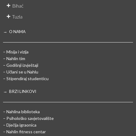
Bihać
Tuzla
→ O NAMA
– Misija i vizija
– Nahlin tim
– Godišnji izvještaji
– Učlani se u Nahlu
– Stipendiraj studenticu
→ BRZI LINKOVI
– Nahlina biblioteka
– Psihološko savjetovalište
– Dječija igraonica
– Nahlin fitness centar