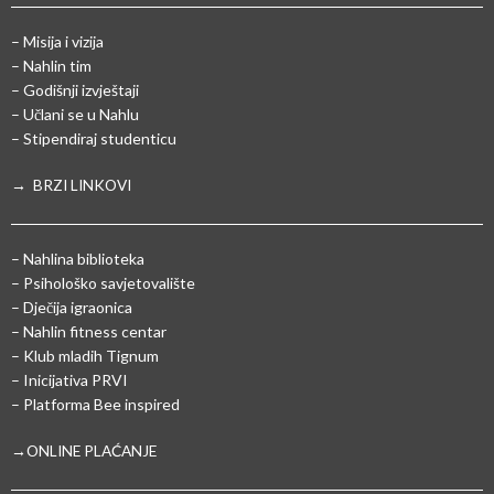
– Misija i vizija
– Nahlin tim
– Godišnji izvještaji
– Učlani se u Nahlu
– Stipendiraj studenticu
→ BRZI LINKOVI
– Nahlina biblioteka
– Psihološko savjetovalište
– Dječija igraonica
– Nahlin fitness centar
– Klub mladih Tignum
– Inicijativa PRVI
– Platforma Bee inspired
→ONLINE PLAĆANJE