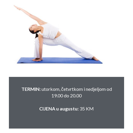
TERMIN:
utorkom, četvrtkom i nedjeljom od
19.00 do 20.00
CIJENA u augustu:
35 KM