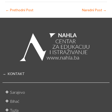
←
Prethodni Post
Naredni Post
→
→ KONTAKT
Sarajevo
Bihać
Tuzla