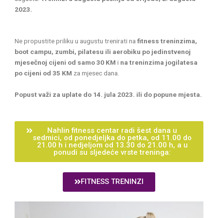
2023.
Ne propustite priliku u augustu trenirati na
fitness treninzima,
boot campu, zumbi, pilatesu ili aerobiku po jedinstvenoj
mjesečnoj cijeni od samo 30 KM
i
na treninzima jogilatesa
po cijeni od 35 KM
za mjesec dana.
Popust važi za uplate do 14. jula 2023. ili do popune mjesta.
Nahlin fitness centar radi šest dana u
sedmici, od ponedjeljka do petka, od 11.00 do
21.00 h i nedjeljom od 13.30 do 21.00 h, a u
ponudi su sljedeće vrste treninga:
FITNESS TRENINZI