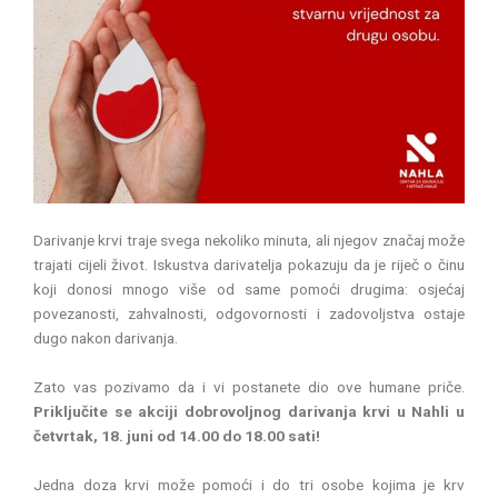
Darivanje krvi traje svega nekoliko minuta, ali njegov značaj može
trajati cijeli život. Iskustva darivatelja pokazuju da je riječ o činu
koji donosi mnogo više od same pomoći drugima: osjećaj
povezanosti, zahvalnosti, odgovornosti i zadovoljstva ostaje
dugo nakon darivanja.
Zato vas pozivamo da i vi postanete dio ove humane priče.
Priključite se akciji dobrovoljnog darivanja krvi u Nahli u
četvrtak, 18. juni od 14.00 do 18.00 sati!
Jedna doza krvi može pomoći i do tri osobe kojima je krv