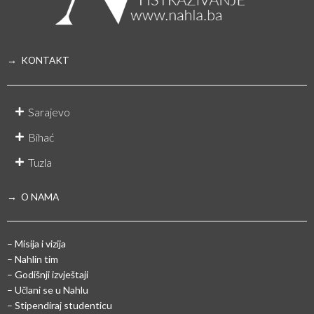
→ KONTAKT
Sarajevo
Bihać
Tuzla
→ O NAMA
– Misija i vizija
– Nahlin tim
– Godišnji izvještaji
– Učlani se u Nahlu
– Stipendiraj studenticu