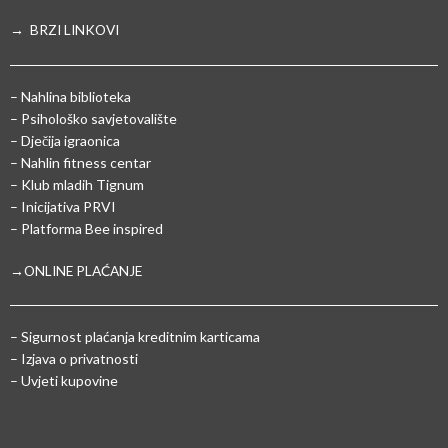
→ BRZI LINKOVI
– Nahlina biblioteka
– Psihološko savjetovalište
– Dječija igraonica
– Nahlin fitness centar
– Klub mladih Tignum
– Inicijativa PRVI
– Platforma Bee inspired
→ONLINE PLAĆANJE
–
Sigurnost plaćanja kreditnim karticama
– Izjava o privatnosti
– Uvjeti kupovine