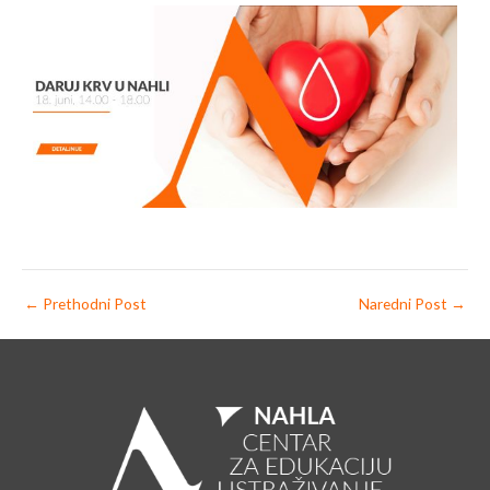
←
Prethodni Post
Naredni Post
→