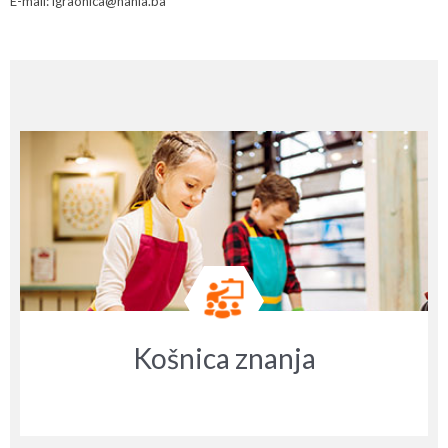
E-mail: igraonica@nahla.ba
Košnica znanja