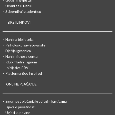
– Godišnji izvještaji
– Učlani se u Nahlu
– Stipendiraj studenticu
→ BRZI LINKOVI
– Nahlina biblioteka
– Psihološko savjetovalište
– Dječija igraonica
– Nahlin fitness centar
– Klub mladih Tignum
– Inicijativa PRVI
– Platforma Bee inspired
→ONLINE PLAĆANJE
–
Sigurnost plaćanja kreditnim karticama
– Izjava o privatnosti
– Uvjeti kupovine