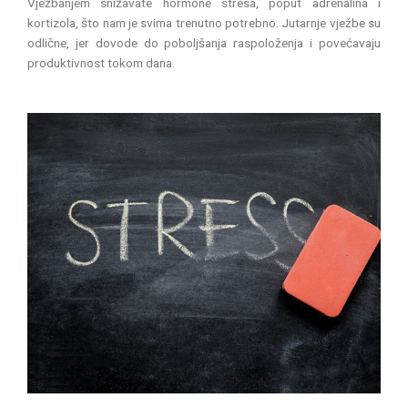
Vježbanjem snižavate hormone stresa, poput adrenalina i
kortizola, što nam je svima trenutno potrebno. Jutarnje vježbe su
odlične, jer dovode do poboljšanja raspoloženja i povećavaju
produktivnost tokom dana.