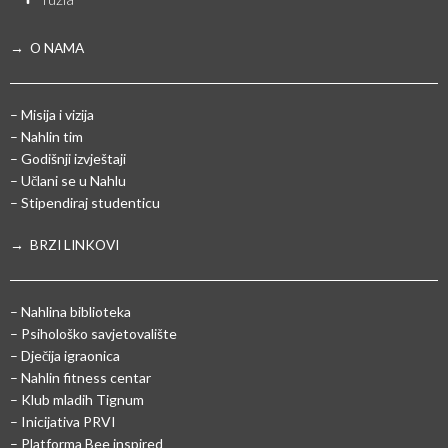
→ O NAMA
– Misija i vizija
– Nahlin tim
– Godišnji izvještaji
– Učlani se u Nahlu
– Stipendiraj studenticu
→ BRZI LINKOVI
– Nahlina biblioteka
– Psihološko savjetovalište
– Dječija igraonica
– Nahlin fitness centar
– Klub mladih Tignum
– Inicijativa PRVI
– Platforma Bee inspired