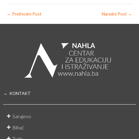
←
Prethodni Post
Naredni Post
→
→ KONTAKT
Sarajevo
Bihać
Tuzla