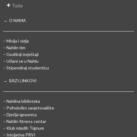
Tuzla
→ O NAMA
– Misija i vizija
– Nahlin tim
– Godišnji izvještaji
– Učlani se u Nahlu
– Stipendiraj studenticu
→ BRZI LINKOVI
– Nahlina biblioteka
– Psihološko savjetovalište
– Dječija igraonica
– Nahlin fitness centar
– Klub mladih Tignum
– Inicijativa PRVI