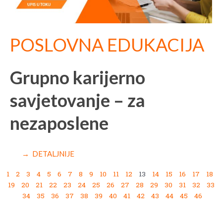
POSLOVNA EDUKACIJA
Grupno karijerno
savjetovanje – za
nezaposlene
→ DETALJNIJE
1
2
3
4
5
6
7
8
9
10
11
12
13
14
15
16
17
18
19
20
21
22
23
24
25
26
27
28
29
30
31
32
33
34
35
36
37
38
39
40
41
42
43
44
45
46