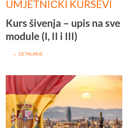
UMJETNIČKI KURSEVI
Kurs šivenja – upis na sve
module (I, II i III)
→ DETALJNIJE