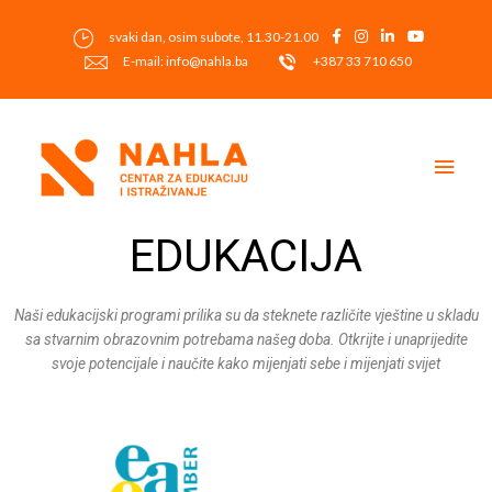
Skip
to
svaki dan, osim subote, 11.30-21.00
content
E-mail: info@nahla.ba
+387 33 710 650
Main
Men
EDUKACIJA
Naši edukacijski programi prilika su da steknete različite vještine u skladu
sa stvarnim obrazovnim potrebama našeg doba. Otkrijte i unaprijedite
svoje potencijale i naučite kako mijenjati sebe i mijenjati svijet