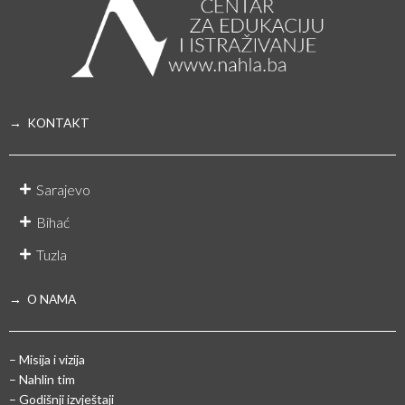
→ KONTAKT
Sarajevo
Bihać
Tuzla
→ O NAMA
– Misija i vizija
– Nahlin tim
– Godišnji izvještaji