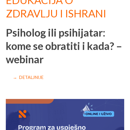
EDUKACIJA O
ZDRAVLJU I ISHRANI
Psiholog ili psihijatar:
kome se obratiti i kada? –
webinar
→ DETALJNIJE