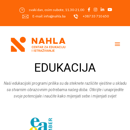
Skip
to
svaki dan, osim subote, 11.30-21.00
content
E-mail: info@nahla.ba
+387 33 710 650
Main
Men
EDUKACIJA
Naši edukacijski programi prilika su da steknete različite vještine u skladu
sa stvarnim obrazovnim potrebama našeg doba. Otkrijte i unaprijedite
svoje potencijale i naučite kako mijenjati sebe i mijenjati svijet