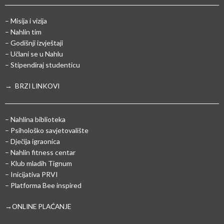
– Misija i vizija
– Nahlin tim
– Godišnji izvještaji
– Učlani se u Nahlu
– Stipendiraj studenticu
→ BRZI LINKOVI
– Nahlina biblioteka
– Psihološko savjetovalište
– Dječija igraonica
– Nahlin fitness centar
– Klub mladih Tignum
– Inicijativa PRVI
– Platforma Bee inspired
→ONLINE PLAĆANJE