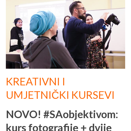
KREATIVNI I
UMJETNIČKI KURSEVI
NOVO! #SAobjektivom:
kurs fotografije + dvije