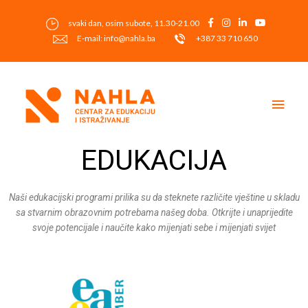
Skip
to
svaki dan, osim subote, 11.30-21.00
content
E-mail: info@nahla.ba
+387 33 710 650
Main
Men
EDUKACIJA
Naši edukacijski programi prilika su da steknete različite vještine u skladu
sa stvarnim obrazovnim potrebama našeg doba. Otkrijte i unaprijedite
svoje potencijale i naučite kako mijenjati sebe i mijenjati svijet