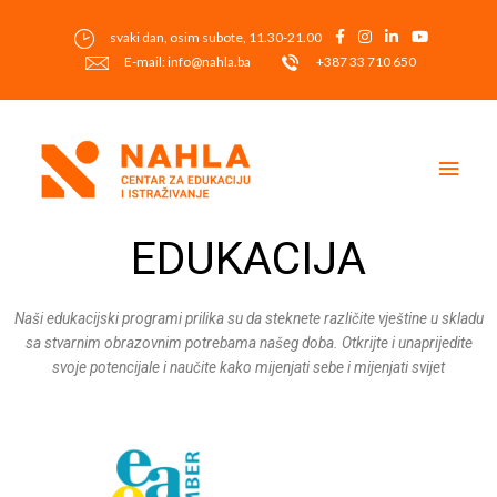
Skip
to
svaki dan, osim subote, 11.30-21.00
content
E-mail: info@nahla.ba
+387 33 710 650
Main
Men
EDUKACIJA
Naši edukacijski programi prilika su da steknete različite vještine u skladu
sa stvarnim obrazovnim potrebama našeg doba. Otkrijte i unaprijedite
svoje potencijale i naučite kako mijenjati sebe i mijenjati svijet