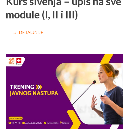
Kurs šivenja – upis na sve
module (I, II i III)
→ DETALJNIJE