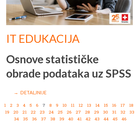
IT EDUKACIJA
Osnove statističke
obrade podataka uz SPSS
→ DETALJNIJE
1
2
3
4
5
6
7
8
9
10
11
12
13
14
15
16
17
18
19
20
21
22
23
24
25
26
27
28
29
30
31
32
33
34
35
36
37
38
39
40
41
42
43
44
45
46