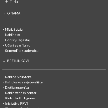
Tuzla
→ O NAMA
– Misija i vizija
– Nahlin tim
– Godišnji izvještaji
– Učlani se u Nahlu
– Stipendiraj studenticu
→ BRZI LINKOVI
– Nahlina biblioteka
– Psihološko savjetovalište
– Dječija igraonica
– Nahlin fitness centar
– Klub mladih Tignum
– Inicijativa PRVI