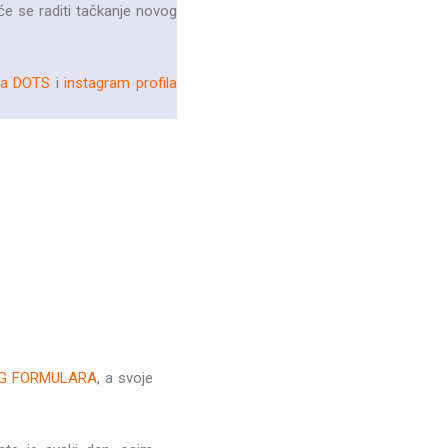
 će se raditi tačkanje novog
ila DOTS
i
instagram profila
G FORMULARA
, a svoje