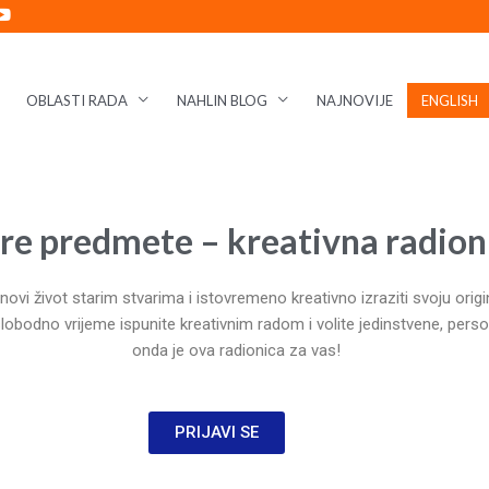
OBLASTI RADA
NAHLIN BLOG
NAJNOVIJE
ENGLISH
re predmete – kreativna radion
i novi život starim stvarima i istovremeno kreativno izraziti svoju orig
lobodno vrijeme ispunite kreativnim radom i volite jedinstvene, pers
onda je ova radionica za vas!
PRIJAVI SE