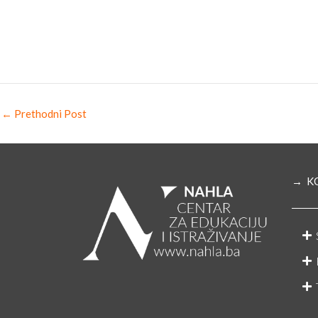
←
Prethodni Post
→ K