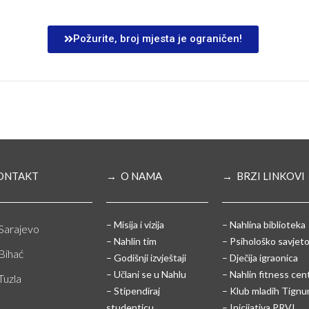
Požurite, broj mjesta je ograničen!
ONTAKT
→ O NAMA
→ BRZI LINKOVI
– Misija i vizija
– Nahlina biblioteka
Sarajevo
– Nahlin tim
– Psihološko savjeto
Bihać
– Godišnji izvještaji
– Dječija igraonica
– Učlani se u Nahlu
– Nahlin fitness cen
Tuzla
– Stipendiraj
– Klub mladih Tign
studenticu
– Inicijativa PRVI