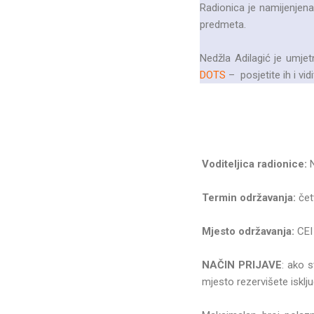
Radionica je namijenjena 
predmeta.
Nedžla Adilagić je umjet
DOTS
– posjetite ih i vi
Voditeljica radionice:
N
Termin održavanja:
čet
Mjesto održavanja:
CEI 
NAČIN PRIJAVE
: ako 
mjesto rezervišete isklj