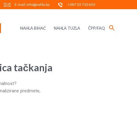
E-mail: info@nahla.ba
+387 33 710 650
NAHLA BIHAĆ
NAHLA TUZLA
ČPP/FAQ
ica tačkanja
inalnost?
onalizirane predmete,