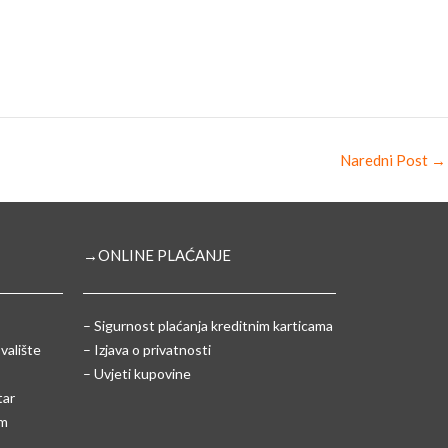
Naredni Post
→
→ONLINE PLAĆANJE
–
Sigurnost plaćanja kreditnim karticama
valište
– Izjava o privatnosti
– Uvjeti kupovine
tar
um