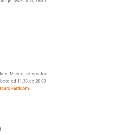
ate je svaki dan, osim
late. Mjesto se smatra
ubote od 11.30 do 20.00
ercard karticom
.
!