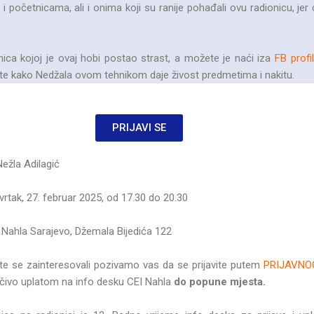
i početnicama, ali i onima koji su ranije pohađali ovu radionicu, jer
nica kojoj je ovaj hobi postao strast, a možete je naći iza
FB prof
dite kako Nedžala ovom tehnikom daje živost predmetima i nakitu.
PRIJAVI SE
ežla Adilagić
vrtak, 27. februar 2025, od 17.30 do 20.30
Nahla Sarajevo, Džemala Bijedića 122
ste se zainteresovali pozivamo vas da se prijavite putem
PRIJAVNO
učivo uplatom na info desku CEI Nahla
do popune mjesta.