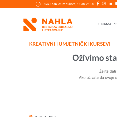
Skip
svaki dan, osim subote, 11.30-21.00
to
content
O NAMA
Post
KREATIVNI I UMJETNIČKI KURSEVI
navigation
Oživimo sta
Želite dat
Ako uživate da svoje s