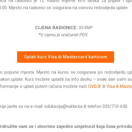
ica na radionici je 12. Radno vrijeme info deska za prijave i upl
00. Mjesto na radionici se osigurava na osnovu redoslijeda uplate.
CIJENA RADIONICE:
35 KM*
*U cijenu je uračunat PDV. ​
Uplati kurs Visa ili Mastercard karticom
 do popune mjesta. Mjesto na kursu se osigurava po redoslijedu up
 nakon uplate. Kurs možete uplatiti na info desku – svaki dan osim s
 informacije o uplati putem računa možete naći
OVDJE
ili
Visa ili Mast
je javite se na e-mail: edukacija@nahla.ba ili telefon 033/710-650
ridružite nam se i stvorimo zajedno umjetnost koja čuva prirodu