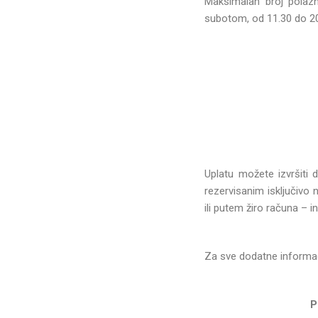
Maksimalan broj polazn
subotom, od 11.30 do 20.
Uplatu možete izvršiti
rezervisanim isključivo
ili putem žiro računa –
Za sve dodatne informaci
P