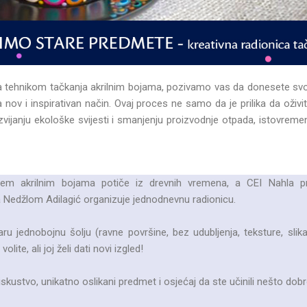
nja tehnikom tačkanja akrilnim bojama, pozivamo vas da donesete svoj
h na nov i inspirativan način. Ovaj proces ne samo da je prilika da oživ
vijanju ekološke svijesti i smanjenju proizvodnje otpada, istovremen
njem akrilnim bojama potiče iz drevnih vremena, a CEI Nahla 
sa Nedžlom Adilagić organizuje jednodnevnu radionicu.
ru jednobojnu šolju (ravne površine, bez udubljenja, teksture, slika
olite, ali joj želi dati novi izgled!
skustvo, unikatno oslikani predmet i osjećaj da ste učinili nešto dob