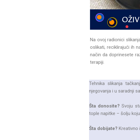
Na ovoj radionici slika
oslikati, reciklirajući i
način da doprinesete raz
terapiji.
Tehnika slikanja tačka
njegovanja i u saradnji 
Šta donosite?
Svoju sta
tople napitke – šolju koju v
Šta dobijate?
Kreativno i