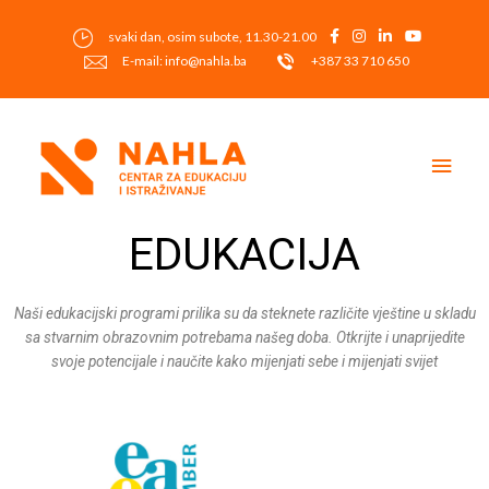
Skip
to
svaki dan, osim subote, 11.30-21.00
content
E-mail: info@nahla.ba
+387 33 710 650
Main
Men
EDUKACIJA
Naši edukacijski programi prilika su da steknete različite vještine u skladu
sa stvarnim obrazovnim potrebama našeg doba. Otkrijte i unaprijedite
svoje potencijale i naučite kako mijenjati sebe i mijenjati svijet