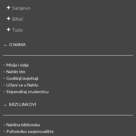
Sarajevo
Bihać
Tuzla
→ O NAMA
– Misija i vizija
– Nahlin tim
– Godišnji izvještaji
– Učlani se u Nahlu
– Stipendiraj studenticu
→ BRZI LINKOVI
– Nahlina biblioteka
– Psihološko savjetovalište