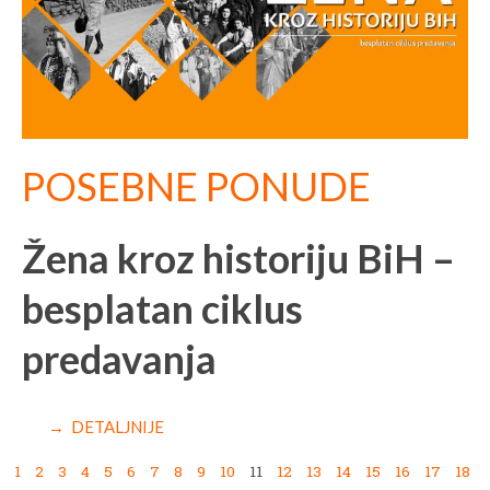
POSEBNE PONUDE
Žena kroz historiju BiH –
besplatan ciklus
predavanja
→ DETALJNIJE
1
2
3
4
5
6
7
8
9
10
11
12
13
14
15
16
17
18