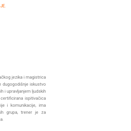
JE
.
čkog jezika i magistrica
je dugogodišnje iskustvo
 i upravljanjem ljudskih
ertificirana ispitivačica
cije i komunikacije, ima
kih grupa, trener je za
a.