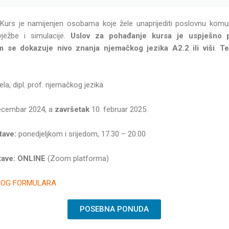
Kurs je namijenjen osobama koje žele unaprijediti poslovnu kom
vježbe i simulacije.
Uslov za pohađanje kursa je uspješno p
m se dokazuje nivo znanja njemačkog jezika A2.2 ili viši
.
Te
la, dipl. prof. njemačkog jezika
ecembar 2024, a
završetak
10. februar 2025.
tave:
ponedjeljkom i srijedom, 17.30 – 20.00
tave:
ONLINE
(Zoom platforma)
NOG FORMULARA
POSEBNA PONUDA