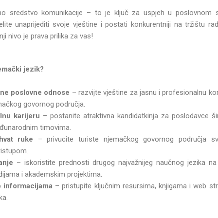
mo sredstvo komunikacije – to je ključ za uspjeh u poslovnom svi
želite unaprijediti svoje vještine i postati konkurentniji na tržištu 
i nivo je prava prilika za vas!
jemački jezik?
šne poslovne odnose
– razvijte vještine za jasnu i profesionalnu k
jemačkog govornog područja.
lnu karijeru
– postanite atraktivna kandidatkinja za poslodavce šir
eđunarodnim timovima.
hvat ruke
– privucite turiste njemačkog govornog područja sv
ristupom.
anje
– iskoristite prednosti drugog najvažnijeg naučnog jezika na s
ndijama i akademskim projektima.
up informacijama
– pristupite ključnim resursima, knjigama i web 
ka.