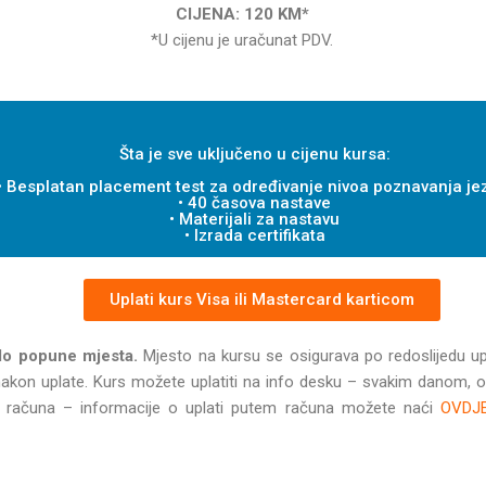
CIJENA: 120 KM*
*U cijenu je uračunat PDV.
Šta je sve uključeno u cijenu kursa:
• Besplatan placement test za određivanje nivoa poznavanja je
• 40 časova nastave
• Materijali za nastavu
• Izrada certifikata
Uplati kurs Visa ili Mastercard karticom
o popune mjesta.
Mjesto na kursu se osigurava po redoslijedu up
 nakon uplate. Kurs možete uplatiti na info desku – svakim danom,
ro računa – informacije o uplati putem računa možete naći
OVDJ