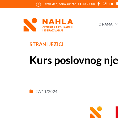
Skip
svaki dan, osim subote, 11.30-21.00
to
content
O NAMA
Post
STRANI JEZICI
navigation
Kurs poslovnog nje
27/11/2024