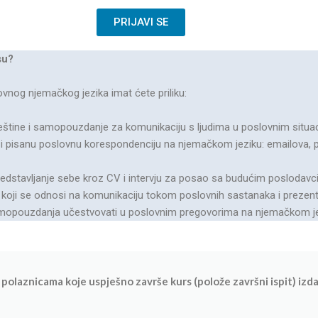
PRIJAVI SE
su?
nog njemačkog jezika imat ćete priliku:
ještine i samopouzdanje za komunikaciju s ljudima u poslovnim situa
i pisanu poslovnu korespondenciju na njemačkom jeziku: emailova, 
predstavljanje sebe kroz CV i intervju za posao sa budućim poslodavc
r koji se odnosi na komunikaciju tokom poslovnih sastanaka i prezent
samopouzdanja učestvovati u poslovnim pregovorima na njemačkom je
polaznicama koje uspješno završe kurs (polože završni ispit) izdat