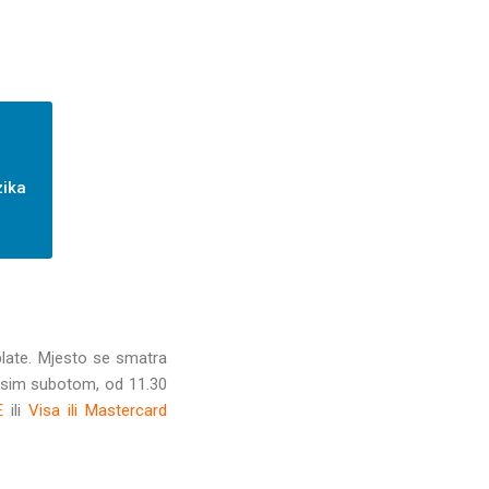
zika
late. Mjesto se smatra
 osim subotom, od 11.30
E
ili
Visa ili Mastercard