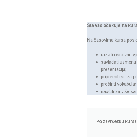
Šta vas očekuje na kur
Na časovima kursa poslov
razviti osnovne v
savladati usmenu 
prezentacija;
pripremiti se za 
proširiti vokabula
naučiti sa više 
Po završetku kursa 