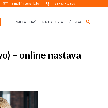
E-mail: info@nahla.ba
+387 33 710 650
NAHLA BIHAĆ
NAHLA TUZLA
ČPP/FAQ
o) – online nastava