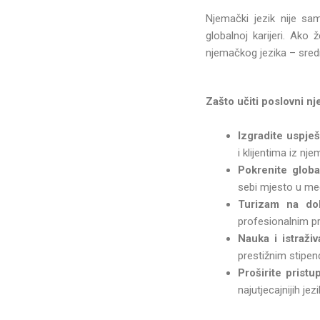
Njemački jezik nije sa
globalnoj karijeri. Ako 
njemačkog jezika – srednj
Zašto učiti poslovni n
Izgradite uspje
i klijentima iz n
Pokrenite globa
sebi mjesto u m
Turizam na do
profesionalnim p
Nauka i istraživ
prestižnim stipe
Proširite prist
najutjecajnijih jezi