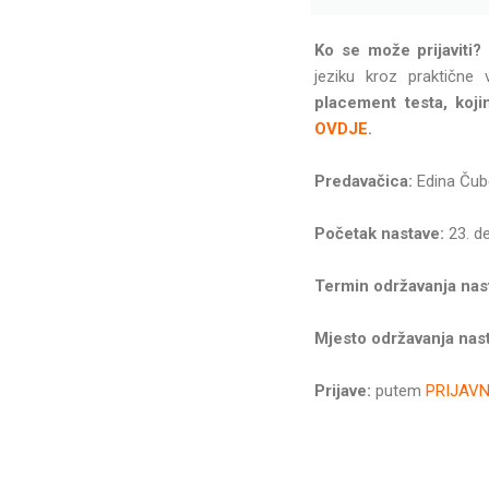
Ko se može prijaviti?
jeziku kroz praktične 
placement testa, koji
OVDJE
.
Predavačica:
Edina Čube
Početak nastave:
23. d
Termin održavanja nas
Mjesto održavanja nas
Prijave:
putem
PRIJAV