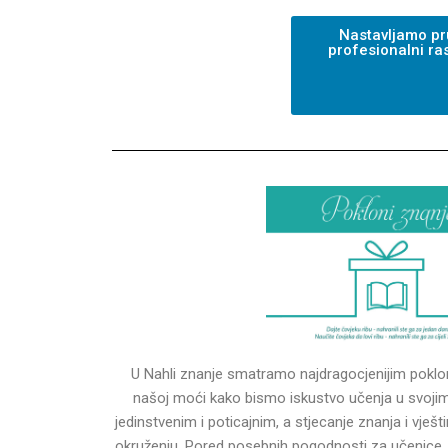
Nastavljamo pru
profesionalni ra
U Nahli znanje smatramo najdragocjenijim poklo
našoj moći kako bismo iskustvo učenja u svojim 
jedinstvenim i poticajnim, a stjecanje znanja i vješ
okruženju. Pored posebnih pogodnosti za učenice,