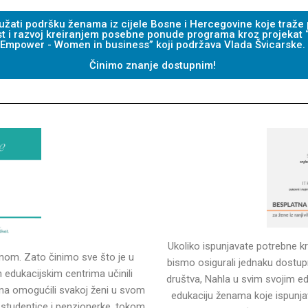
žati podršku ženama iz cijele Bosne i Hercegovine koje traže pri
st i razvoj kreiranjem posebne ponude programa kroz projekat “
Empower - Women in business” koji podržava Vlada Švicarske.
Činimo znanje dostupnim!
Ukoliko ispunjavate potrebne kr
nom. Zato činimo sve što je u
bismo osigurali jednaku dostu
edukacijskim centrima učinili
društva, Nahla u svim svojim e
tina omogućili svakoj ženi u svom
edukaciju ženama koje ispunjav
 studentice i penzionerke, tokom