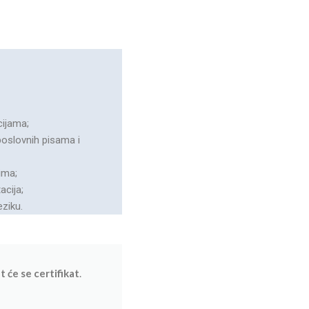
cijama;
poslovnih pisama i
ima;
acija;
ziku.
 će se certifikat
.