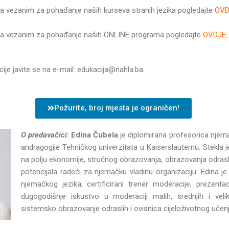
ima vezanim za pohađanje naših kurseva stranih jezika pogledajte
OVD
lima vezanim za pohađanje naših ONLINE programa pogledajte
OVDJE
.
je javite se na e-mail: edukacija@nahla.ba.
Požurite, broj mjesta je ograničen!
O predavačici:
Edina Čubela
je diplomirana profesorica njema
andragogije Tehničkog univerzitata u Kaiserslauternu. Stekla 
na polju ekonomije, stručnog obrazovanja, obrazovanja odraslih
potencijala radeći za njemačku vladinu organizaciju. Edina je c
njemačkog jezika, certificirani trener moderacije, prezenta
dugogodišnje iskustvo u moderaciji malih, srednjih i veli
sistemsko obrazovanje odraslih i ovisnica cijeloživotnog učenj