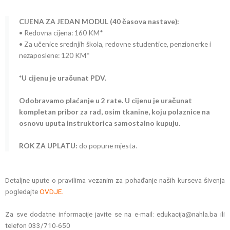
CIJENA ZA JEDAN MODUL (40 časova nastave):
• Redovna cijena: 160 KM*
• Za učenice srednjih škola, redovne studentice, penzionerke i
nezaposlene: 120 KM*
*U cijenu je uračunat PDV.
Odobravamo plaćanje u 2 rate. U cijenu je uračunat
kompletan pribor za rad, osim tkanine, koju polaznice na
osnovu uputa instruktorica samostalno kupuju.
ROK ZA UPLATU:
do popune mjesta.
Detaljne upute o pravilima vezanim za pohađanje naših kurseva šivenja
pogledajte
OVDJE.
Za sve dodatne informacije javite se na e-mail: edukacija@nahla.ba ili
telefon 033/710-650