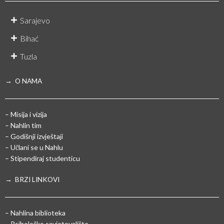
Sarajevo
Bihać
Tuzla
→ O NAMA
– Misija i vizija
– Nahlin tim
– Godišnji izvještaji
– Učlani se u Nahlu
– Stipendiraj studenticu
→ BRZI LINKOVI
– Nahlina biblioteka
– Psihološko savjetovalište