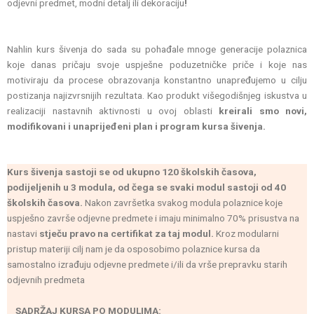
odjevni predmet, modni detalj ili dekoraciju
!
Nahlin kurs šivenja do sada su pohađale mnoge generacije polaznica
koje danas pričaju svoje uspješne poduzetničke priče i koje nas
motiviraju da procese obrazovanja konstantno unapređujemo u cilju
postizanja najizvrsnijih rezultata. Kao produkt višegodišnjeg iskustva u
realizaciji nastavnih aktivnosti u ovoj oblasti
kreirali smo novi,
modifikovani i unaprijeđeni plan i program kursa šivenja.
Kurs šivenja sastoji se od ukupno 120 školskih časova,
podijeljenih u 3 modula, od čega se svaki modul sastoji od 40
školskih časova.
Nakon završetka svakog modula polaznice koje
uspješno završe odjevne predmete i imaju minimalno 70% prisustva na
nastavi
stječu pravo na certifikat za taj modul.
Kroz modularni
pristup materiji cilj nam je da osposobimo polaznice kursa da
samostalno izrađuju odjevne predmete i/ili da vrše prepravku starih
odjevnih predmeta
SADRŽAJ KURSA PO MODULIMA: