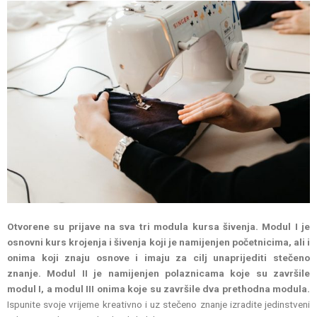
Otvorene su prijave na sva tri modula kursa šivenja. Modul I je
osnovni kurs krojenja i šivenja koji je namijenjen početnicima, ali i
onima koji znaju osnove i imaju za cilj unaprijediti stečeno
znanje. Modul II je namijenjen polaznicama koje su završile
modul I, a modul III onima koje su završile dva prethodna modula.
Ispunite svoje vrijeme kreativno i uz stečeno znanje izradite jedinstveni