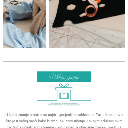
v
t
i
o
u
s
U Nahli znanje smatramo najdragocjenijim poklonom. Zato činimo sve
što je u našoj moći kako bismo iskustvo učenja u svojim edukacijskim
centrima učinili jedinstvenim i poticajnim, a stjecanje znanja i vještina