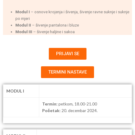
Modul I
– osnove krojenja i šivenja, šivenje ravne suknje i suknje
po mjeri
Modul II
– šivenje pantalona i bluze
Modul III
– šivenje haljine i sakoa
PRIJAVI SE
TERMINI NASTAVE
MODUL I
Termin:
petkom, 18.00-21.00
Početak:
20. decembar
2024.