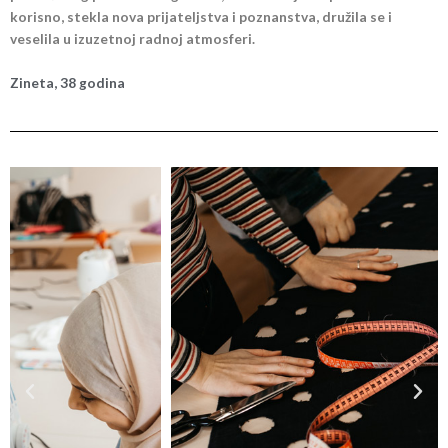
korisno, stekla nova prijateljstva i poznanstva, družila se i
veselila u izuzetnoj radnoj atmosferi.
Zineta, 38 godina
P
N
r
e
e
x