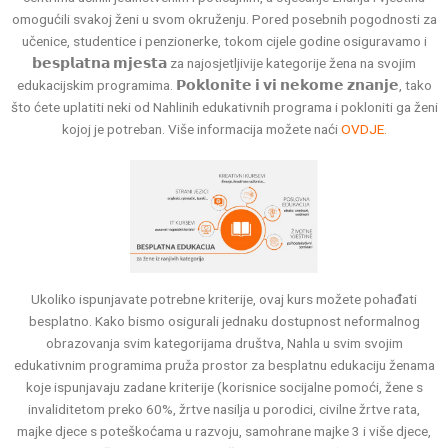
omogućili svakoj ženi u svom okruženju. Pored posebnih pogodnosti za
učenice, studentice i penzionerke, tokom cijele godine osiguravamo i
𝗯𝗲𝘀𝗽𝗹𝗮𝘁𝗻𝗮 𝗺𝗷𝗲𝘀𝘁𝗮 za najosjetljivije kategorije žena na svojim
edukacijskim programima. 𝗣𝗼𝗸𝗹𝗼𝗻𝗶𝘁𝗲 𝗶 𝘃𝗶 𝗻𝗲𝗸𝗼𝗺𝗲 𝘇𝗻𝗮𝗻𝗷𝗲, tako
što ćete uplatiti neki od Nahlinih edukativnih programa i pokloniti ga ženi
kojoj je potreban. Više informacija možete naći
OVDJE.
Ukoliko ispunjavate potrebne kriterije, ovaj kurs možete pohađati
besplatno. Kako bismo osigurali jednaku dostupnost neformalnog
obrazovanja svim kategorijama društva, Nahla u svim svojim
edukativnim programima pruža prostor za besplatnu edukaciju ženama
koje ispunjavaju zadane kriterije (korisnice socijalne pomoći, žene s
invaliditetom preko 60%, žrtve nasilja u porodici, civilne žrtve rata,
majke djece s poteškoćama u razvoju, samohrane majke 3 i više djece,