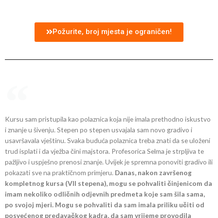
Požurite, broj mjesta je ograničen!
Kursu sam pristupila kao polaznica koja nije imala prethodno iskustvo
i znanje u šivenju. Stepen po stepen usvajala sam novo gradivo i
usavršavala vještinu. Svaka buduća polaznica treba znati da se uloženi
trud isplati i da vježba čini majstora. Profesorica Selma je strpljiva te
pažljivo i uspješno prenosi znanje. Uvijek je spremna ponoviti gradivo ili
pokazati sve na praktičnom primjeru.
Danas, nakon završenog
kompletnog kursa (VII stepena), mogu se pohvaliti činjenicom da
imam nekoliko odličnih odjevnih predmeta koje sam šila sama,
po svojoj mjeri. Mogu se pohvaliti da sam imala priliku učiti od
posvećenog predavačkog kadra, da sam vrijeme provodila