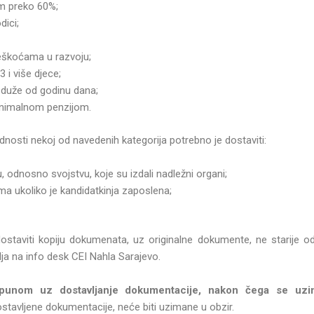
om preko 60%;
dici;
eškoćama u razvoju;
i više djece;
duže od godinu dana;
inimalnom penzijom.
dnosti nekoj od navedenih kategorija potrebno je dostaviti:
, odnosno svojstvu, koje su izdali nadležni organi;
ma ukoliko je kandidatkinja zaposlena;
ostaviti kopiju dokumenata, uz originalne dokumente, ne starije od
ja na info desk CEI Nahla Sarajevo.
tpunom uz dostavljanje dokumentacije, nakon čega se uzi
stavljene dokumentacije, neće biti uzimane u obzir.