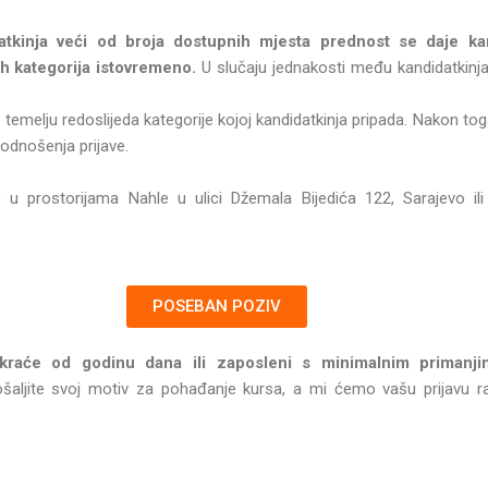
datkinja veći od broja dostupnih mjesta prednost se daje ka
ih kategorija istovremeno.
U slučaju jednakosti među kandidatkin
temelju redoslijeda kategorije kojoj kandidatkinja pripada. Nakon toga
odnošenja prijave.
no u prostorijama Nahle u ulici Džemala Bijedića 122, Sarajevo i
POSEBAN POZIV
kraće od godinu dana ili zaposleni s minimalnim primanji
aljite svoj motiv za pohađanje kursa, a mi ćemo vašu prijavu raz