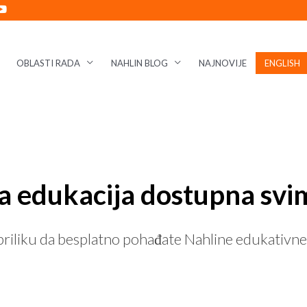
OBLASTI RADA
NAHLIN BLOG
NAJNOVIJE
ENGLISH
a edukacija dostupna sv
 priliku da besplatno pohađate Nahline edukativ