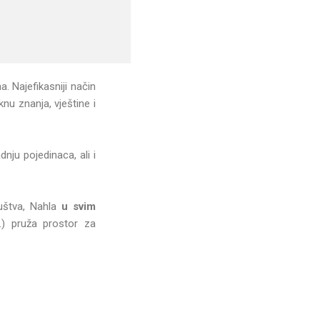
a. Najefikasniji način
nu znanja, vještine i
ju pojedinaca, ali i
uštva, Nahla
u svim
r.) pruža prostor za