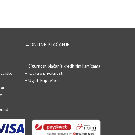
→ONLINE PLAĆANJE
–
Sigurnost plaćanja kreditnim karticama
valište
– Izjava o privatnosti
– Uvjeti kupovine
tar
um
pired