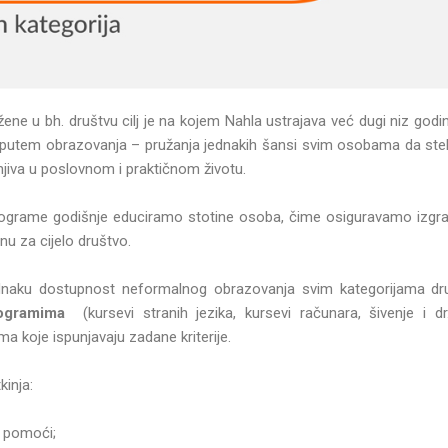
 žene u bh. društvu cilj je na kojem Nahla ustrajava već dugi niz godin
je putem obrazovanja – pružanja jednakih šansi svim osobama da stek
jiva u poslovnom i praktičnom životu.
ograme godišnje educiramo stotine osoba, čime osiguravamo izgradn
nu za cijelo društvo.
ednaku dostupnost neformalnog obrazovanja svim kategorijama dr
rogramima
(kursevi stranih jezika, kursevi računara, šivenje i d
a koje ispunjavaju zadane kriterije.
kinja:
e pomoći;