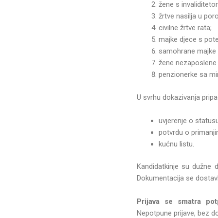
žene s invaliditet
žrtve nasilja u poro
civilne žrtve rata;
majke djece s pot
samohrane majke 3 
žene nezaposlene 
penzionerke sa m
U svrhu dokazivanja pripa
uvjerenje o statusu
potvrdu o primanji
kućnu listu.
Kandidatkinje su dužne d
Dokumentacija se dostavl
Prijava se smatra po
Nepotpune prijave, bez do