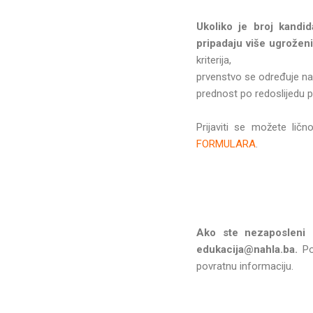
Ukoliko je broj kandi
pripadaju više ugrožen
kriterija,
prvenstvo se određuje na 
prednost po redoslijedu p
Prijaviti se možete lič
FORMULARA
.
Ako ste nezaposleni 
edukacija@nahla.ba.
Poš
povratnu informaciju.