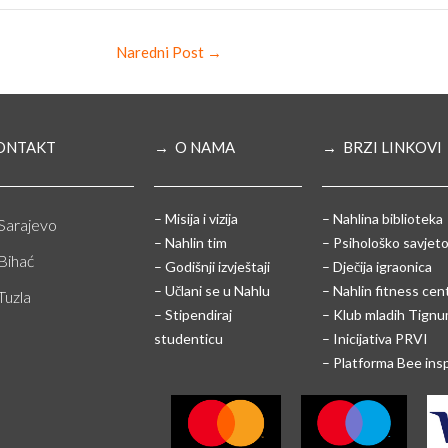
Naredni Post
→
ONTAKT
→ O NAMA
→ BRZI LINKOVI
– Misija i vizija
– Nahlina biblioteka
Sarajevo
– Nahlin tim
– Psihološko savjeto
Bihać
– Godišnji izvještaji
– Dječija igraonica
– Učlani se u Nahlu
– Nahlin fitness cen
Tuzla
– Stipendiraj
– Klub mladih Tign
studenticu
– Inicijativa PRVI
– Platforma Bee ins