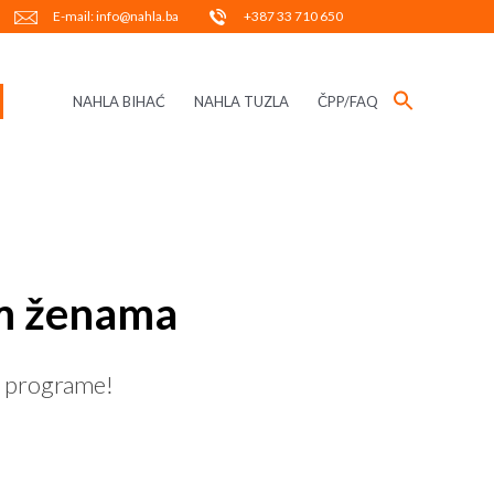
E-mail: info@nahla.ba
+387 33 710 650
NAHLA BIHAĆ
NAHLA TUZLA
ČPP/FAQ
im ženama
ne programe!