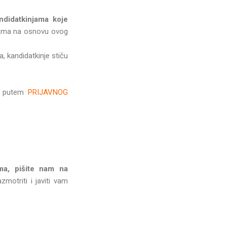
ndidatkinjama koje
jama na osnovu ovog
, kandidatkinje stiču
li putem
PRIJAVNOG
ma, pišite nam na
motriti i javiti vam