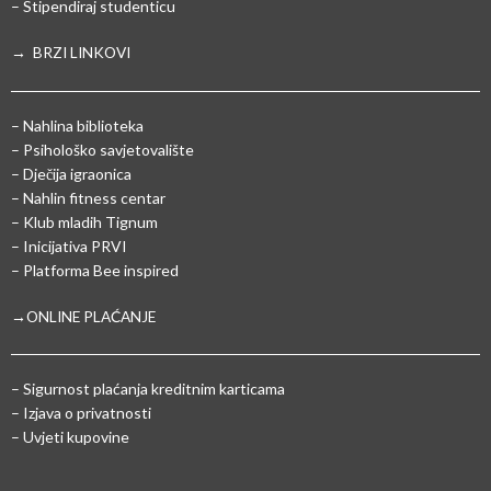
– Stipendiraj studenticu
→ BRZI LINKOVI
– Nahlina biblioteka
– Psihološko savjetovalište
– Dječija igraonica
– Nahlin fitness centar
– Klub mladih Tignum
– Inicijativa PRVI
– Platforma Bee inspired
→ONLINE PLAĆANJE
–
Sigurnost plaćanja kreditnim karticama
– Izjava o privatnosti
– Uvjeti kupovine