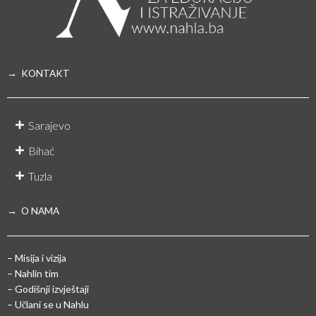
→ KONTAKT
Sarajevo
Bihać
Tuzla
→ O NAMA
– Misija i vizija
– Nahlin tim
– Godišnji izvještaji
– Učlani se u Nahlu