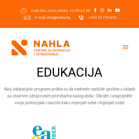
Skip
to
svaki dan, osim subote, 11.30-21.00
content
E-mail: info@nahla.ba
+387 33 710 650
Main
Men
EDUKACIJA
Naši edukacijski programi prilika su da steknete različite vještine u skladu
sa stvarnim obrazovnim potrebama našeg doba. Otkrijte i unaprijedite
svoje potencijale i naučite kako mijenjati sebe i mijenjati svijet