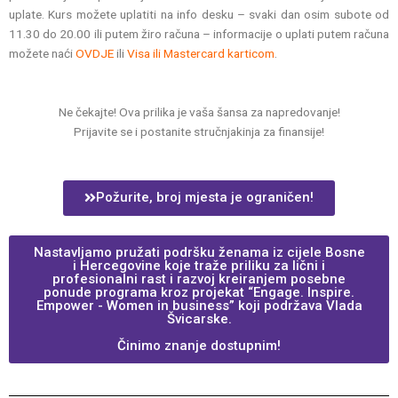
uplate. Kurs možete uplatiti na info desku – svaki dan osim subote od
11.30 do 20.00 ili putem žiro računa – informacije o uplati putem računa
možete naći
OVDJE
ili
Visa ili Mastercard karticom
.
Ne čekajte! Ova prilika je vaša šansa za napredovanje!
Prijavite se i postanite stručnjakinja za finansije!
Požurite, broj mjesta je ograničen!
Nastavljamo pružati podršku ženama iz cijele Bosne
i Hercegovine koje traže priliku za lični i
profesionalni rast i razvoj kreiranjem posebne
ponude programa kroz projekat “Engage. Inspire.
Empower - Women in business” koji podržava Vlada
Švicarske.
Činimo znanje dostupnim!