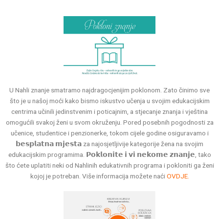
U Nahli znanje smatramo najdragocjenijim poklonom. Zato činimo sve
što je u našoj moći kako bismo iskustvo učenja u svojim edukacijskim
centrima učinili jedinstvenim i poticajnim, a stjecanje znanja i vještina
omogućili svakoj ženi u svom okruženju. Pored posebnih pogodnosti za
učenice, studentice i penzionerke, tokom cijele godine osiguravamo i
𝗯𝗲𝘀𝗽𝗹𝗮𝘁𝗻𝗮 𝗺𝗷𝗲𝘀𝘁𝗮 za najosjetljivije kategorije žena na svojim
edukacijskim programima. 𝗣𝗼𝗸𝗹𝗼𝗻𝗶𝘁𝗲 𝗶 𝘃𝗶 𝗻𝗲𝗸𝗼𝗺𝗲 𝘇𝗻𝗮𝗻𝗷𝗲, tako
što ćete uplatiti neki od Nahlinih edukativnih programa i pokloniti ga ženi
kojoj je potreban. Više informacija možete naći
OVDJE.