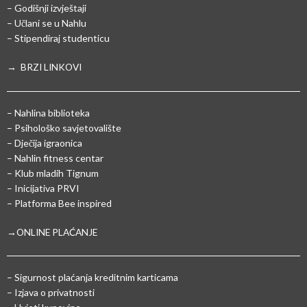
– Godišnji izvještaji
– Učlani se u Nahlu
– Stipendiraj studenticu
→ BRZI LINKOVI
– Nahlina biblioteka
– Psihološko savjetovalište
– Dječija igraonica
– Nahlin fitness centar
– Klub mladih Tignum
– Inicijativa PRVI
– Platforma Bee inspired
→ONLINE PLAĆANJE
–
Sigurnost plaćanja kreditnim karticama
– Izjava o privatnosti