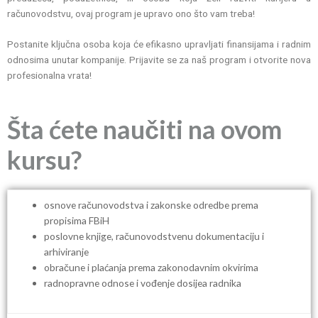
računovodstvu, ovaj program je upravo ono što vam treba!
Postanite ključna osoba koja će efikasno upravljati finansijama i radnim
odnosima unutar kompanije. Prijavite se za naš program i otvorite nova
profesionalna vrata!
Šta ćete naučiti na ovom
kursu?
osnove računovodstva i zakonske odredbe prema
propisima FBiH
poslovne knjige, računovodstvenu dokumentaciju i
arhiviranje
obračune i plaćanja prema zakonodavnim okvirima
radnopravne odnose i vođenje dosijea radnika