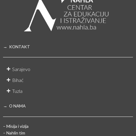
→ KONTAKT
Sarajevo
Bihać
Tuzla
→ O NAMA
– Misija i vizija
– Nahlin tim