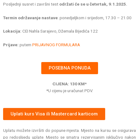
Posljednji susret i završni test
održati će se u četvrtak, 9.1.2025.
Termin održavanje nastave
: ponedjeljkom i srijedom, 17.30 – 21.00
Lokacija:
CEI Nahla Sarajevo, Džemala Bijedića 122
Prijave:
putem
PRIJAVNOG FORMULARA
POSEBNA PONUDA
CIJENA: 130 KM*
*U cijenu je uračunat PDV.
Uplati kurs Visa ili Mastercard karticom
Uplatu možete izvršiti do popune mjesta. Mjesto na kursu se osigurava
po redoslijedu uplate. Mjesto se smatra rezervisanim isključivo nakon