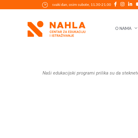
Skip
svaki dan, osim subote, 11.30-21.00
to
content
O NAMA
Naši edukacijski programi prilika su da steknet