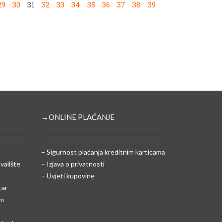
29
30
31
32
33
34
35
36
37
38
39
→ONLINE PLAĆANJE
–
Sigurnost plaćanja kreditnim karticama
valište
– Izjava o privatnosti
– Uvjeti kupovine
tar
um