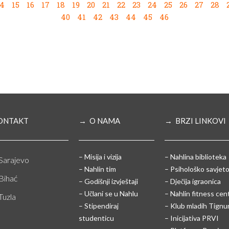
14
15
16
17
18
19
20
21
22
23
24
25
26
27
28
40
41
42
43
44
45
46
ONTAKT
→ O NAMA
→ BRZI LINKOVI
– Misija i vizija
– Nahlina biblioteka
Sarajevo
– Nahlin tim
– Psihološko savjeto
Bihać
– Godišnji izvještaji
– Dječija igraonica
– Učlani se u Nahlu
– Nahlin fitness cen
Tuzla
– Stipendiraj
– Klub mladih Tign
studenticu
– Inicijativa PRVI