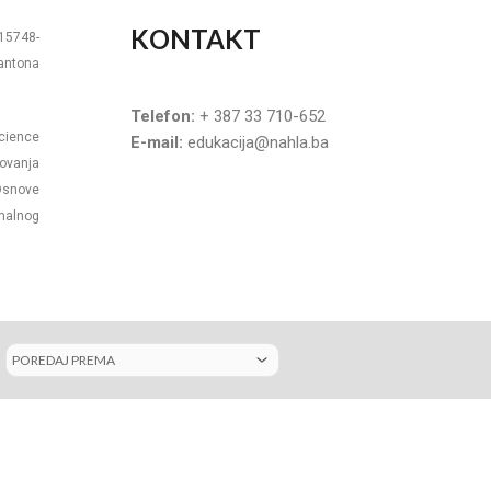
KONTAKT
-15748-
Kantona
Telefon:
+ 387 33 710-652
Science
E-mail:
edukacija@nahla.ba
ovanja
Osnove
rmalnog