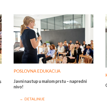
POSLOVNA EDUKACIJA
Javni nastup u malom prstu – napredni
s
nivo!
→ DETALJNIJE