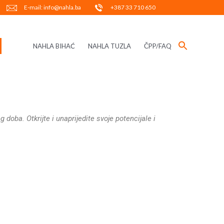
E-mail: info@nahla.ba
+387 33 710 650
NAHLA BIHAĆ
NAHLA TUZLA
ČPP/FAQ
oba. Otkrijte i unaprijedite svoje potencijale i