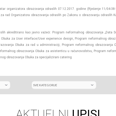
istar organizatora obrazovanja odraslih 07.12.2017. godine (Rješenje 11/04-38
a za rad Organizatora obrazovanja odraslih po Zakonu o obrazovanju odraslih 
slih akreditirano kao javno važeći: Program neformalnog obrazovanja „Data 
Obuka za User interface/User experience design, Program neformalnog obraz
brazovanja Obuka za rad u administraciji, Program neformalnog obrazovanja 
neformalnog obrazovanja Obuka za asistenticu u računovodstvu, Program nefo
nog obrazovanja Obuka za specijalizirani catering.
AKTUELNI
UPISI