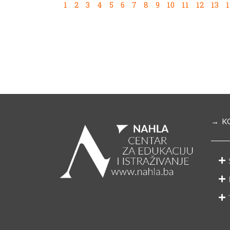
1
2
3
4
5
6
7
8
9
10
11
12
13
→ K