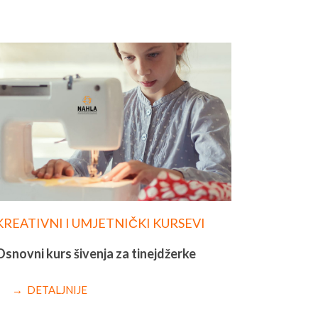
KREATIVNI I UMJETNIČKI KURSEVI
Osnovni kurs šivenja za tinejdžerke
→ DETALJNIJE