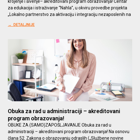
krojenje i šivenje– akreditovani program obrazovanja! Centar
za edukacija i istraživanje “Nahla”, u okviru provedbe projekta
„Lokalno partnerstvo za aktivaciju i integraciju nezaposlenih na
→ DETALJNIJE
Obuka za rad u administraciji – akreditovani
program obrazovanja!
OBUKE ZA (SAMO)ZAPOŠLJAVANJE Obuka za rad u
administraciji – akreditovani program obrazovanja! Na osnovu
člana 52. Zakona o obrazovanju odraslih („Službene novine