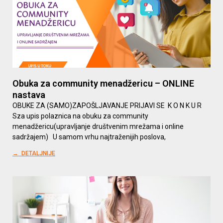
Obuka za community menadžericu – ONLINE
nastava
OBUKE ZA (SAMO)ZAPOŠLJAVANJE PRIJAVI SE K O N K U R
Sza upis polaznica na obuku za community
menadžericu(upravljanje društvenim mrežama i online
sadržajem) U samom vrhu najtraženijih poslova,
→ DETALJNIJE