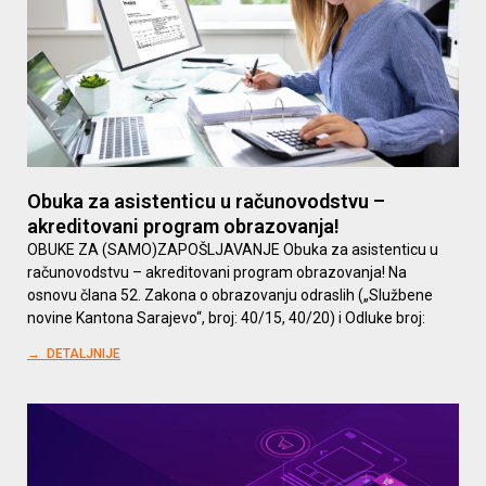
Obuka za asistenticu u računovodstvu –
akreditovani program obrazovanja!
OBUKE ZA (SAMO)ZAPOŠLJAVANJE Obuka za asistenticu u
računovodstvu – akreditovani program obrazovanja! Na
osnovu člana 52. Zakona o obrazovanju odraslih („Službene
novine Kantona Sarajevo“, broj: 40/15, 40/20) i Odluke broj:
→ DETALJNIJE