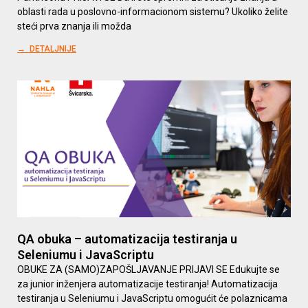
oblasti rada u poslovno-informacionom sistemu? Ukoliko želite
steći prva znanja ili možda
→ DETALJNIJE
QA obuka – automatizacija testiranja u
Seleniumu i JavaScriptu
OBUKE ZA (SAMO)ZAPOŠLJAVANJE PRIJAVI SE Edukujte se
za junior inženjera automatizacije testiranja! Automatizacija
testiranja u Seleniumu i JavaScriptu omogućit će polaznicama