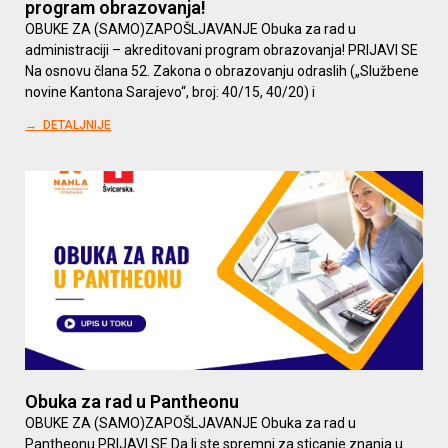
program obrazovanja!
OBUKE ZA (SAMO)ZAPOŠLJAVANJE Obuka za rad u
administraciji – akreditovani program obrazovanja! PRIJAVI SE
Na osnovu člana 52. Zakona o obrazovanju odraslih („Službene
novine Kantona Sarajevo“, broj: 40/15, 40/20) i
→ DETALJNIJE
Obuka za rad u Pantheonu
OBUKE ZA (SAMO)ZAPOŠLJAVANJE Obuka za rad u
Pantheonu PRIJAVI SE Da li ste spremni za sticanje znanja u