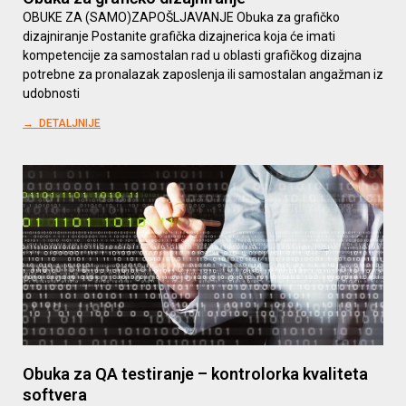
OBUKE ZA (SAMO)ZAPOŠLJAVANJE Obuka za grafičko
dizajniranje Postanite grafička dizajnerica koja će imati
kompetencije za samostalan rad u oblasti grafičkog dizajna
potrebne za pronalazak zaposlenja ili samostalan angažman iz
udobnosti
→ DETALJNIJE
Obuka za QA testiranje – kontrolorka kvaliteta
softvera