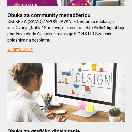
Obuka za community menadžericu
OBUKE ZA (SAMO)ZAPOŠLJAVANJE Centar za edukaciju i
istraživanje „Nahla“ Sarajevo, u okviru projekta Skills4Digital koji
podržava Vlada Švicarske, raspisuje K O N K U R Sza upis
polaznica na besplatnu
→ DETALJNIJE
Obuka za grafičko dizajniranje