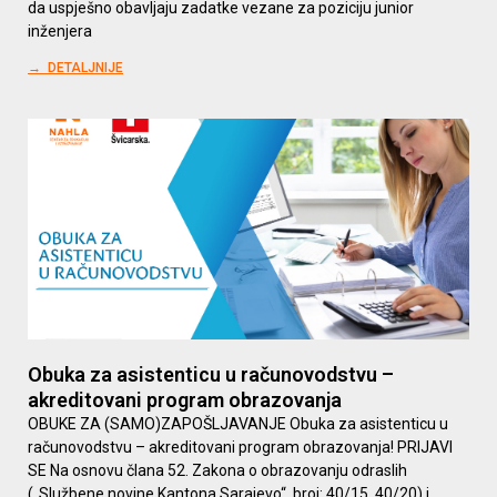
da uspješno obavljaju zadatke vezane za poziciju junior
inženjera
→ DETALJNIJE
Obuka za asistenticu u računovodstvu –
akreditovani program obrazovanja
OBUKE ZA (SAMO)ZAPOŠLJAVANJE Obuka za asistenticu u
računovodstvu – akreditovani program obrazovanja! PRIJAVI
SE Na osnovu člana 52. Zakona o obrazovanju odraslih
(„Službene novine Kantona Sarajevo“, broj: 40/15, 40/20) i