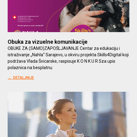
Obuka za vizuelne komunikacije
OBUKE ZA (SAMO)ZAPOŠLJAVANJE Centar za edukaciju i
istraživanje „Nahla“ Sarajevo, u okviru projekta Skills4Digital koji
podržava Vlada Švicarske, raspisuje K O N K U R Sza upis
polaznica na besplatnu
→ DETALJNIJE