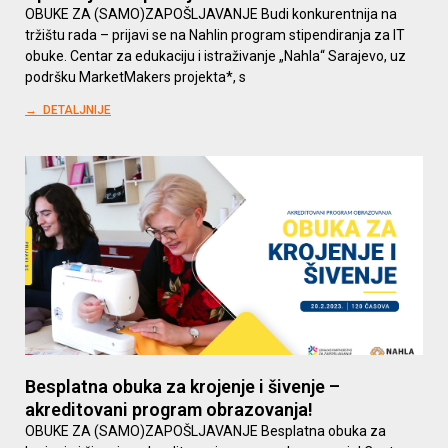
OBUKE ZA (SAMO)ZAPOŠLJAVANJE Budi konkurentnija na
tržištu rada – prijavi se na Nahlin program stipendiranja za IT
obuke. Centar za edukaciju i istraživanje „Nahla“ Sarajevo, uz
podršku MarketMakers projekta*, s
→ DETALJNIJE
Besplatna obuka za krojenje i šivenje –
akreditovani program obrazovanja!
OBUKE ZA (SAMO)ZAPOŠLJAVANJE Besplatna obuka za