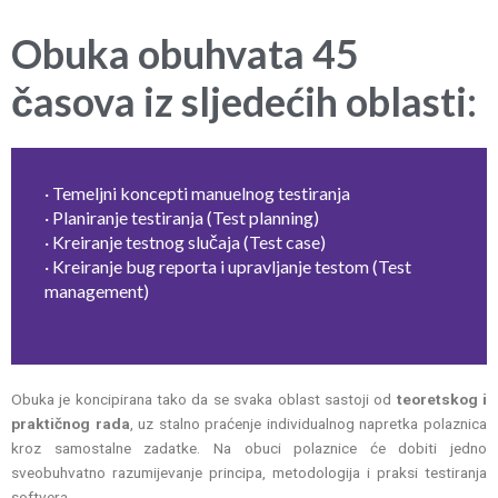
Obuka obuhvata 45
časova iz sljedećih oblasti:
· Temeljni koncepti manuelnog testiranja
· Planiranje testiranja (Test planning)
· Kreiranje testnog slučaja (Test case)
· Kreiranje bug reporta i upravljanje testom (Test
management)
Obuka je koncipirana tako da se svaka oblast sastoji od
teoretskog i
praktičnog rada
, uz stalno praćenje individualnog napretka polaznica
kroz samostalne zadatke. Na obuci polaznice će dobiti jedno
sveobuhvatno razumijevanje principa, metodologija i praksi testiranja
softvera.