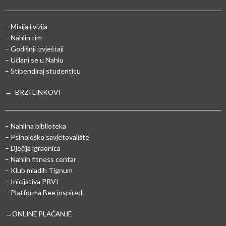
– Misija i vizija
– Nahlin tim
– Godišnji izvještaji
– Učlani se u Nahlu
– Stipendiraj studenticu
→ BRZI LINKOVI
– Nahlina biblioteka
– Psihološko savjetovalište
– Dječija igraonica
– Nahlin fitness centar
– Klub mladih Tignum
– Inicijativa PRVI
– Platforma Bee inspired
→ONLINE PLAĆANJE