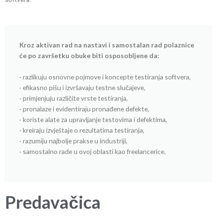
Kroz aktivan rad na nastavi i samostalan rad polaznice
će po završetku obuke biti osposobljene da:
· razlikuju osnovne pojmove i koncepte testiranja softvera,
· efikasno pišu i izvršavaju testne slučajeve,
· primjenjuju različite vrste testiranja,
· pronalaze i evidentiraju pronađene defekte,
· koriste alate za upravljanje testovima i defektima,
· kreiraju izvještaje o rezultatima testiranja,
· razumiju najbolje prakse u industriji,
· samostalno rade u ovoj oblasti kao freelancerice.
Predavačica