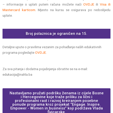
– informacije o uplati putem računa možete naći
OVDJE
ili
Visa ili
Mastercard karticom
. Mjesto na kursu se osigurava po redoslijedu
uplate.
Broj polaznica je ograničen na 15.
Detaljne upute o pravilima vezanim za pohađanje naših edukativnih
programa pogledajte
OVDJE
.
Za sva pitanja i dodatna pojašnjenja obratite se na e-mail:
edukacija@nahla.ba
Nastavljamo pružati podršku ženama iz cijele Bosne
i Hercegovine koje traže priliku za lični i
profesionalni rast i razvoj kreiranjem posebne
ponude programa kroz projekat “Engage. Inspire.
Empower - Women in business” koji podržava Vlada
Švicarske.