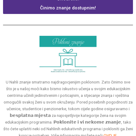
Činimo znanje dostupnim!
U Nahli znanje smatramo najdragocjenijim poklonom. Zato činimo sve
što je u našoj moći kako bismo iskustvo učenja u svojim edukacijskim
centrima učinili jedinstvenim i poticajnim, a stjecanje znanja i vještina
omogućili svakoj ženi u svom okruženju. Pored posebnih pogodnosti za
učenice, studentice i penzionerke, tokom cijele godine osiguravamo i
𝗯𝗲𝘀𝗽𝗹𝗮𝘁𝗻𝗮 𝗺𝗷𝗲𝘀𝘁𝗮 za najosjetljivije kategorije žena na svojim
edukacijskim programima. 𝗣𝗼𝗸𝗹𝗼𝗻𝗶𝘁𝗲 𝗶 𝘃𝗶 𝗻𝗲𝗸𝗼𝗺𝗲 𝘇𝗻𝗮𝗻𝗷𝗲, tako
što ćete uplatiti neki od Nahlinih edukativnih programa i pokloniti ga ženi
kojoj je potreban. Više informacija možete naći
OVDJE.