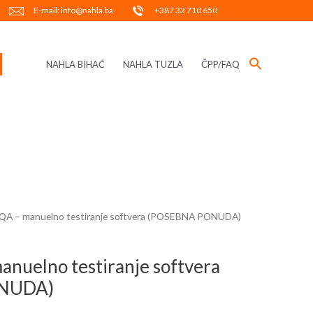
E-mail: info@nahla.ba
+387 33 710 650
NAHLA BIHAĆ
NAHLA TUZLA
ČPP/FAQ
A – manuelno testiranje softvera (POSEBNA PONUDA)
nuelno testiranje softvera
NUDA)