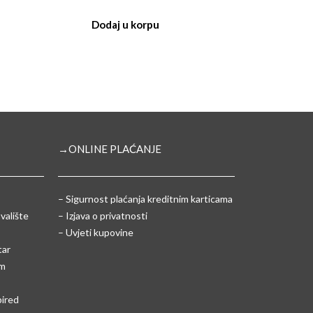
Dodaj u korpu
→ONLINE PLAĆANJE
–
Sigurnost plaćanja kreditnim karticama
valište
– Izjava o privatnosti
– Uvjeti kupovine
tar
um
pired