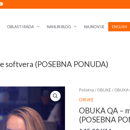
OBLASTI RADA
NAHLIN BLOG
NAJNOVIJE
ENGLISH
je softvera (POSEBNA PONUDA)
OBUKA
Početna
/
OBUKE
/ OBUKA Q
QA
OBUKE
–
OBUKA QA – ma
manuelno
(POSEBNA PO
testiranje
softvera