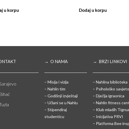
j u korpu
Dodaj u korpu
ONTAKT
→ O NAMA
→ BRZI LINKOVI
– Misija i vizija
– Nahlina biblioteka
Sarajevo
– Nahlin tim
– Psihološko savjeto
Bihać
– Godišnji izvještaji
– Dječija igraonica
– Učlani se u Nahlu
– Nahlin fitness cen
Tuzla
– Stipendiraj
– Klub mladih Tign
studenticu
– Inicijativa PRVI
– Platforma Bee ins