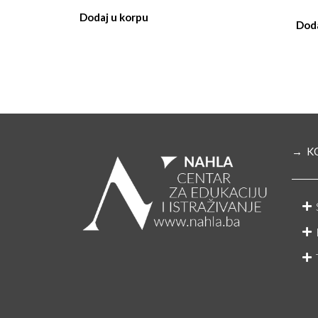
Dodaj u korpu
Doda
→ K