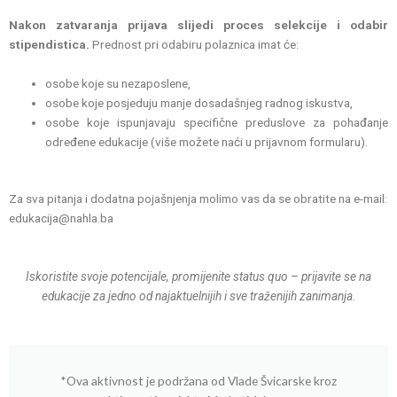
Nakon zatvaranja prijava slijedi proces selekcije i odabir
stipendistica.
Prednost pri odabiru polaznica imat će:
osobe koje su nezaposlene,
osobe koje posjeduju manje dosadašnjeg radnog iskustva,
osobe koje ispunjavaju specifične preduslove za pohađanje
određene edukacije (više možete naći u prijavnom formularu).
Za sva pitanja i dodatna pojašnjenja molimo vas da se obratite na e-mail:
edukacija@nahla.ba
Iskoristite svoje potencijale, promijenite status quo – prijavite se na
edukacije za jedno od najaktuelnijih i sve traženijih zanimanja.
*Ova aktivnost je podržana od Vlade Švicarske kroz