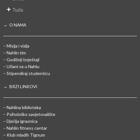
Tuzla
→ O NAMA
– Misija i vizija
– Nahlin tim
– Godišnji izvještaji
– Učlani se u Nahlu
– Stipendiraj studenticu
→ BRZI LINKOVI
– Nahlina biblioteka
– Psihološko savjetovalište
– Dječija igraonica
– Nahlin fitness centar
– Klub mladih Tignum