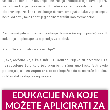
ulaska u IT sektor uz nove vještine, znanja i kompetencije, otvara poziv
za stipendiranje polaznica IT edukacija iz oblasti neformalnog
obrazovanja. Nahline IT edukacije će vam omogućiti kako zaposlenje u
nekoj od firmi, tako i pristup globalnom tržištu kao freelancerici.
Ako razmišljate o promjeni profesije ili usavršavanju i privlači vas IT
industrija – aplicirajte za stipendiju za IT obuku.
Ko može aplicirati za stipendiju?
Djevojke/žene koje žele ući u IT sektor.
Prijave su otvorene i
za
nezaposlene
žene koje žele promijeniti
status quo
i iskoristiti svoje
potencijale, ali
i za zaposlene osobe
koje žele da se usavrše ili steknu
odličan alat za dalji razvoj karijere.
EDUKACIJE NA KOJE
MOŽETE APLICIRATI ZA