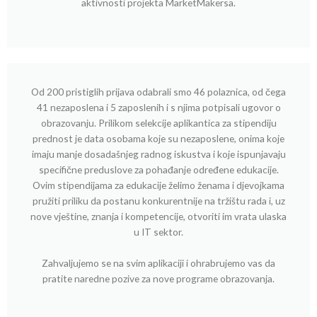
aktivnosti projekta MarketMakersa.
Od 200 pristiglih prijava odabrali smo 46 polaznica, od čega
41 nezaposlena i 5 zaposlenih i s njima potpisali ugovor o
obrazovanju. Prilikom selekcije aplikantica za stipendiju
prednost je data osobama koje su nezaposlene, onima koje
imaju manje dosadašnjeg radnog iskustva i koje ispunjavaju
specifične preduslove za pohađanje određene edukacije.
Ovim stipendijama za edukacije želimo ženama i djevojkama
pružiti priliku da postanu konkurentnije na tržištu rada i, uz
nove vještine, znanja i kompetencije, otvoriti im vrata ulaska
u IT sektor.
Zahvaljujemo se na svim aplikaciji i ohrabrujemo vas da
pratite naredne pozive za nove programe obrazovanja.