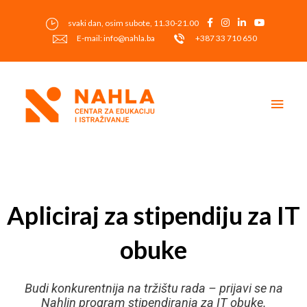
Skip
to
svaki dan, osim subote, 11.30-21.00
content
E-mail: info@nahla.ba
+387 33 710 650
Main
Men
Post
navigation
Apliciraj za stipendiju za IT
obuke
Budi konkurentnija na tržištu rada – prijavi se na
Nahlin program stipendiranja za IT obuke.