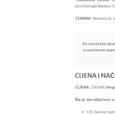
ulici Džemala Bijedića 1
TERMINI:
Nastava će s
Po završetku obuk
o završenom usavr
C
IJENA I NAČ
CIJENA:
550 KM
(mogu
Šta je sve uključeno u
120 časova nast