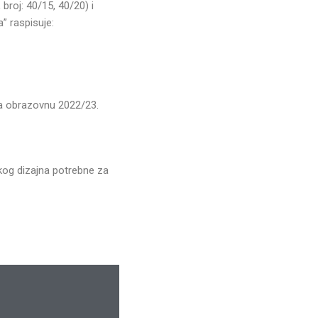
roj: 40/15, 40/20) i
” raspisuje:
za obrazovnu 2022/23.
čkog dizajna potrebne za