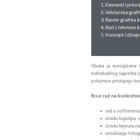
1. Elementi i princi
2. Vektorska grafi
3. Raster grafika
4. Rad s tekstom 
5. Koncept i dizajn
Obuka je koncipirana
individualnog napretka
polaznice pristupaju tes
Kroz rad na konkretni
rad u softverima
izradu logotipa, 
izradu layouta n
retuširanje fotogr