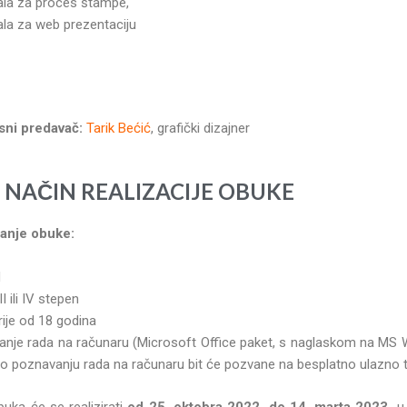
ala za proces štampe,
ala za web prezentaciju
sni predavač:
Tarik Bećić
, grafički dizajner
 I NAČIN REALIZACIJE OBUKE
nje obuke:
H
I ili IV stepen
rije od 18 godina
je rada na računaru (Microsoft Office paket, s naglaskom na MS Wo
o poznavanju rada na računaru bit će pozvane na besplatno ulazno te
uka će se realizirati
od 25. oktobra 2022. do 14. marta 2023.
u 