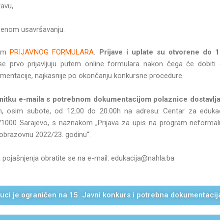
tavu,
šenom usavršavanju.
em
PRIJAVNOG FORMULARA
.
Prijave i uplate su otvorene do 1
se prvo prijavljuju putem online formulara nakon čega će dobiti
kumentacije, najkasnije po okončanju konkursne procedure.
imitku e-maila s potrebnom dokumentacijom polaznice dostavlja
osim subote, od 12.00 do 20.00h na adresu: Centar za edukacij
 71000 Sarajevo, s naznakom „Prijava za upis na program neforma
a obrazovnu 2022/23. godinu“.
a pojašnjenja obratite se na e-mail: edukacija@nahla.ba
uci je ograničen na 15. Javni konkurs i potrebna dokumentaci