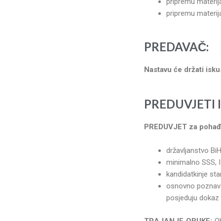
pripremu materij
pripremu materij
PREDAVAČ:
Nastavu će držati isku
PREDU
VJETI
PREDUVJET za pohađa
državljanstvo Bi
minimalno SSS, II
kandidatkinje sta
osnovno poznavan
posjeduju dokaz 
TRAJANJE OBUKE:
Ob