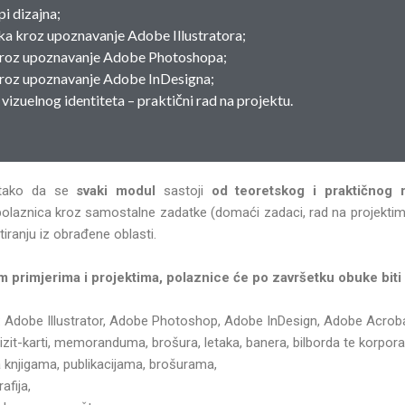
pi dizajna;
ka kroz upoznavanje Adobe Illustratora;
 kroz upoznavanje Adobe Photoshopa;
kroz upoznavanje Adobe InDesigna;
 vizuelnog identiteta – praktični rad na projektu.
 tako da se
svaki modul
sastoji
od teoretskog i praktičnog 
 polaznica kroz samostalne zadatke (domaći zadaci, rad na projekt
tiranju iz obrađene oblasti.
m primjerima i projektima, polaznice će po završetku obuke biti
: Adobe Illustrator, Adobe Photoshop, Adobe InDesign, Adobe Acrob
vizit-karti, memoranduma, brošura, letaka, banera, bilborda te korporat
a knjigama, publikacijama, brošurama,
afija,