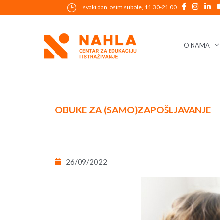
Skip
svaki dan, osim subote, 11.30-21.00
to
content
O NAMA
Post
navigation
OBUKE ZA (SAMO)ZAPOŠLJAVANJE
26/09/2022