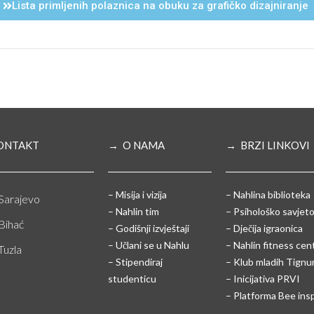
Lista primljenih polaznica na obuku za grafičko dizajniranje
ONTAKT
→ O NAMA
→ BRZI LINKOVI
– Misija i vizija
– Nahlina biblioteka
Sarajevo
– Nahlin tim
– Psihološko savjeto
Bihać
– Godišnji izvještaji
– Dječija igraonica
– Učlani se u Nahlu
– Nahlin fitness cen
Tuzla
– Stipendiraj
– Klub mladih Tign
studenticu
– Inicijativa PRVI
– Platforma Bee ins