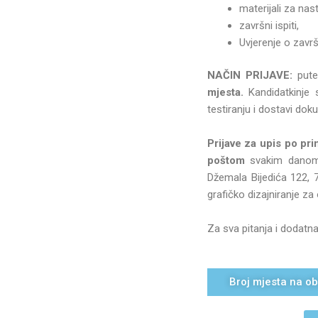
materijali za nas
završni ispiti,
Uvjerenje o zavr
NAČIN PRIJAVE:
put
mjesta.
Kandidatkinje 
testiranju i dostavi do
Prijave za upis po pr
poštom
svakim danom, 
Džemala Bijedića 122,
grafičko dizajniranje z
Za sva pitanja i dodatn
Broj mjesta na ob