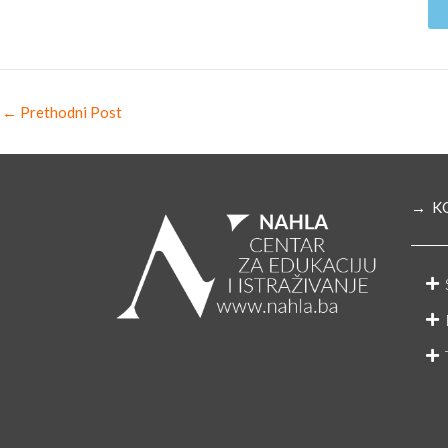
←
Prethodni Post
→ K