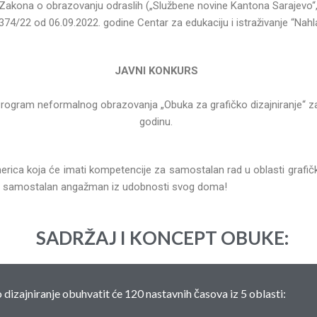
Zakona o obrazovanju odraslih („Službene novine Kantona Sarajevo“, b
 374/22 od 06.09.2022. godine Centar za edukaciju i istraživanje “Nahla
JAVNI KONKURS
Program neformalnog obrazovanja „Obuka za grafičko dizajniranje“ 
godinu.
nerica koja će imati kompetencije za samostalan rad u oblasti grafi
ili samostalan angažman iz udobnosti svog doma!
SADRŽAJ I KONCEPT OBUKE:
dizajniranje obuhvatit će 120 nastavnih časova iz 5 oblasti: