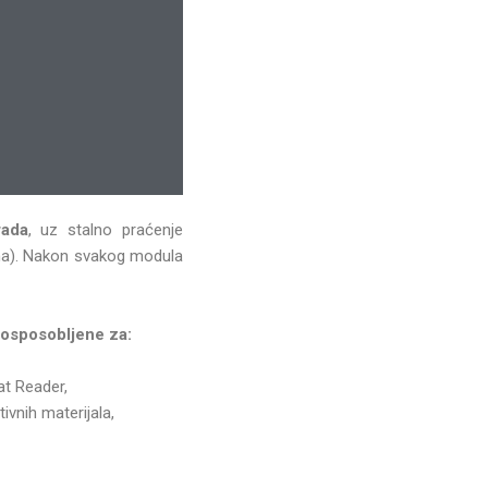
rada
, uz stalno praćenje
ima). Nakon svakog modula
 osposobljene za:
at Reader,
ivnih materijala,