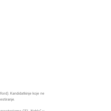
rd). Kandidatkinje koje ne
stiranje.
prostorijama CEI „Nahla“ u