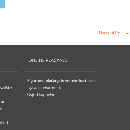
Naredni Post
→
→ONLINE PLAĆANJE
–
Sigurnost plaćanja kreditnim karticama
valište
– Izjava o privatnosti
– Uvjeti kupovine
tar
um
pired