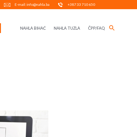
E-mail: info@nahla.ba
+387 33 710 650
NAHLA BIHAĆ
NAHLA TUZLA
ČPP/FAQ