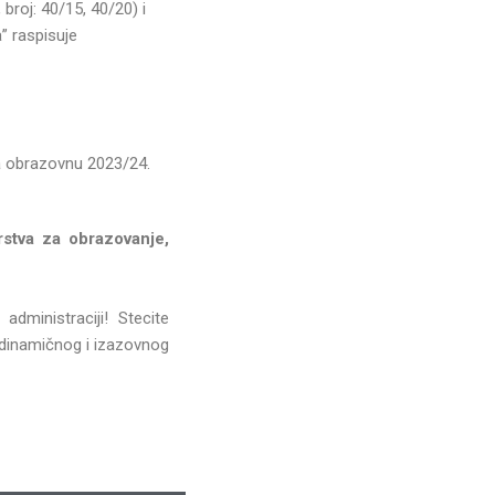
roj: 40/15, 40/20) i
a” raspisuje
 obrazovnu 2023/24.
rstva za obrazovanje,
dministraciji! Stecite
 dinamičnog i izazovnog