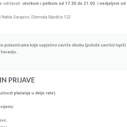
e održavati
utorkom i petkom od 17.30 do 21.00 i nedjeljom od 
 Nahla Sarajevo, Džemala Bijedića 122
e polaznicama koje uspješno završe obuku (polože završni ispit) 
šavanju.
IN PRIJAVE
ćnost plaćanja u dvije rate).
 cijenu:
ave,
tavu,