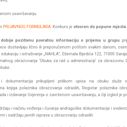
šenom usavršavanju.
em
PRIJAVNOG FORMULARA.
Konkurs je
otvoren do popune mjesta.
dobije pozitivnu povratnu informaciju o prijemu u grupu
pri
ce dostavljaju lično ili preporučenom poštom svakim danom, osim
 edukaciju i istraživanje „NAHLA“, Džemala Bijedića 122, 71000 Saraj
alnog obrazovanja ‘Obuka za rad u administraciji’ za obrazovnu 20
obuke
.
i dokumentacija prikupljeni prilikom upisa na obuku služe is
a knjiga polaznika obrazovanja odraslih, Registar polaznika obra
rada i izdavanje Uvjerenja o završenom usavršavanju, a čiji izgled je p
držaju i načinu vođenja i čuvanja andragoške dokumentacije i evidenci
mi i sadržaju javnih isprava u obrazovanju odraslih.