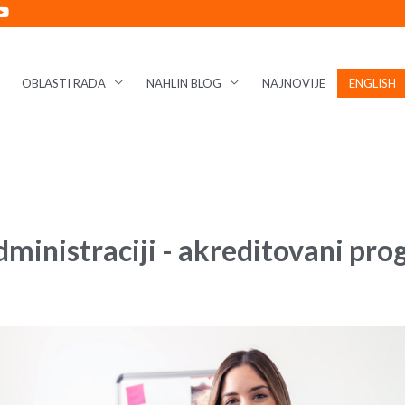
OBLASTI RADA
NAHLIN BLOG
NAJNOVIJE
ENGLISH
dministraciji - akreditovani pr