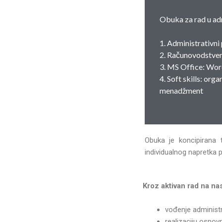
Obuka za rad u admi
1. Administrativni
2. Računovodstven
3. MS Office: Wor
4. Soft skills: org
menadžment
Obuka je koncipirana
individualnog napretka 
Kroz aktivan rad na na
vođenje administr
realizaciju osnov