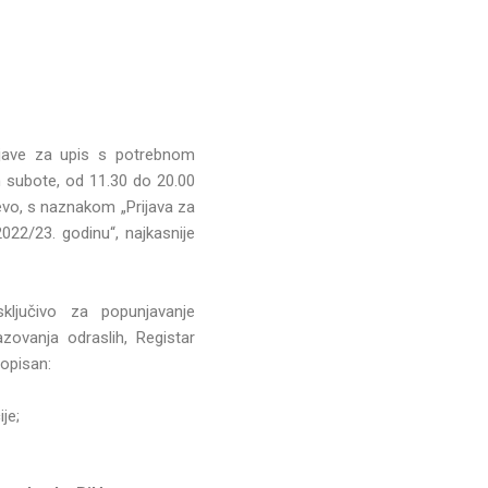
jave za upis s potrebnom
 subote, od 11.30 do 20.00
evo, s naznakom „Prijava za
22/23. godinu“, najkasnije
ključivo za popunjavanje
zovanja odraslih, Registar
ropisan:
je;