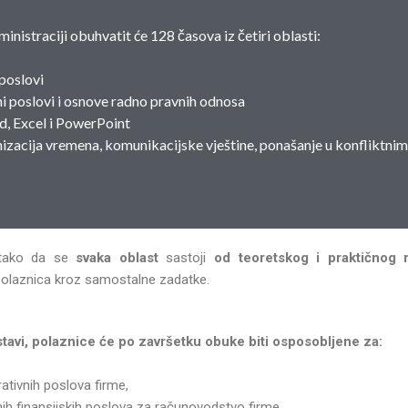
nistraciji obuhvatit će 128 časova iz četiri oblasti:
 poslovi
i poslovi i osnove radno pravnih odnosa
d, Excel i PowerPoint
anizacija vremena, komunikacijske vještine, ponašanje u konfliktnim
 tako da se
svaka oblast
sastoji
od teoretskog i praktičnog 
polaznica kroz samostalne zadatke.
stavi, polaznice će po završetku obuke biti osposobljene za:
ativnih poslova firme,
nih finansijskih poslova za računovodstvo firme,