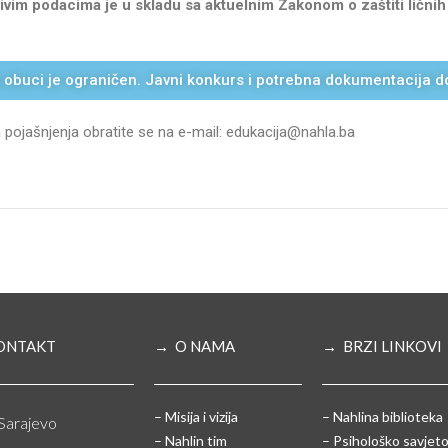
jivim podacima je u skladu sa aktuelnim Zakonom o zaštiti ličnih
 obuci je ograničen. Javni konkurs i potrebna dokumentacija 
a pojašnjenja obratite se na e-mail: edukacija@nahla.ba
ONTAKT
→ O NAMA
→ BRZI LINKOVI
– Misija i vizija
– Nahlina biblioteka
Sarajevo
– Nahlin tim
– Psihološko savjeto