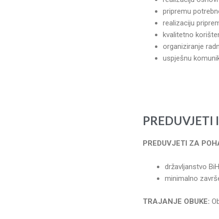
pripremu potrebn
realizaciju pripre
kvalitetno korišt
organiziranje ra
uspješnu komunika
PREDUVJETI 
PREDUVJETI ZA POH
državljanstvo Bi
minimalno završen
TRAJANJE OBUKE:
Ob