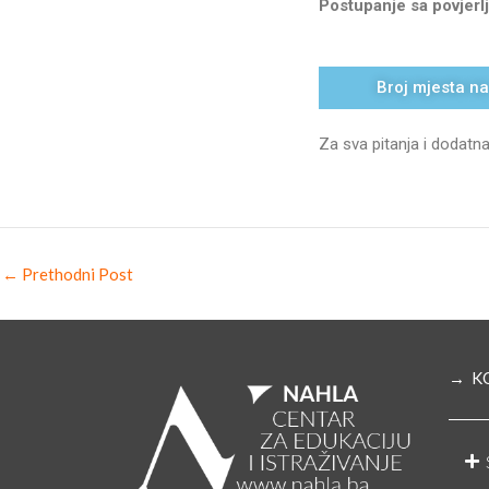
Postupanje sa povjerl
Broj mjesta na
Za sva pitanja i dodatn
←
Prethodni Post
→ K