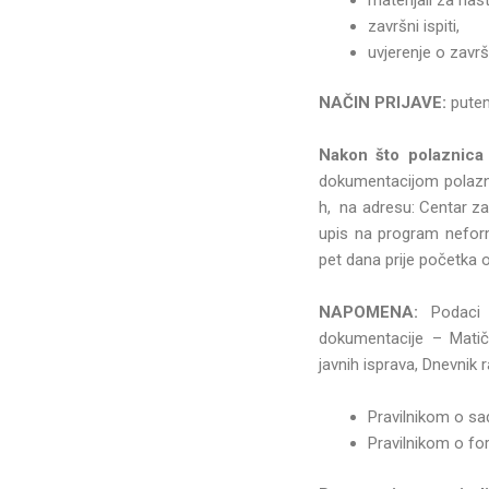
završni ispiti,
uvjerenje o zavr
NAČIN PRIJAVE:
put
Nakon što polaznica 
dokumentacijom polazni
h, na adresu: Centar za
upis na program neform
pet dana prije početka 
NAPOMENA:
Podaci 
dokumentacije – Matičn
javnih isprava, Dnevnik 
Pravilnikom o sa
Pravilnikom o for