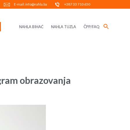
E-mail: info@nahla.ba
+387 33 710 650
NAHLA BIHAĆ
NAHLA TUZLA
ČPP/FAQ
ogram obrazovanja