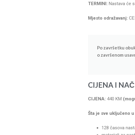
TERMINI:
Nastava će s
Mjesto odražavanj:
CEI
Po završetku obuk
o završenom usavr
C
IJENA I NAČ
CIJENA:
440 KM
(mogu
Šta je sve uključeno u
128 časova nast
materijali za nas