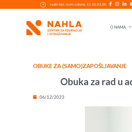
Skip
svaki dan, osim subote, 11.30-21.00
to
content
O NAMA
Post
navigation
OBUKE ZA (SAMO)ZAPOŠLJAVANJE
Obuka za rad u a
06/12/2023