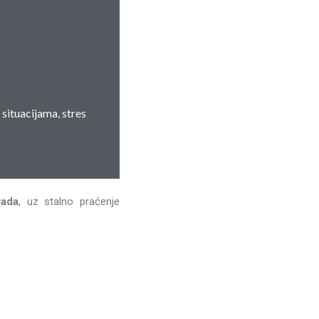
 situacijama, stres
rada
, uz stalno praćenje