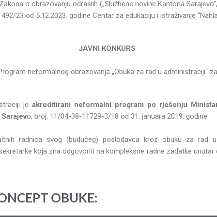
Zakona o obrazovanju odraslih („Službene novine Kantona Sarajevo“, b
: 492/23 od 5.12.2023. godine Centar za edukaciju i istraživanje “Nahl
JAVNI KONKURS
 Program neformalnog obrazovanja „Obuka za rad u administraciji“
za
traciji je
akreditirani neformalni program po rješenju Minista
 Sarajev
o, broj: 11/04-38-11729-3/18 od 31. januara 2019. godine.
učnih radnica svog (budućeg) poslodavca kroz obuku za rad u a
ekretarke koja zna odgovoriti na kompleksne radne zadatke unutar
KONCEPT OBUKE:​