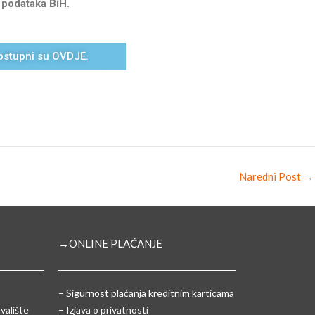
 podataka BiH.
dostupni su OVDJE.
Naredni Post
→
→ONLINE PLAĆANJE
–
Sigurnost plaćanja kreditnim karticama
valište
– Izjava o privatnosti