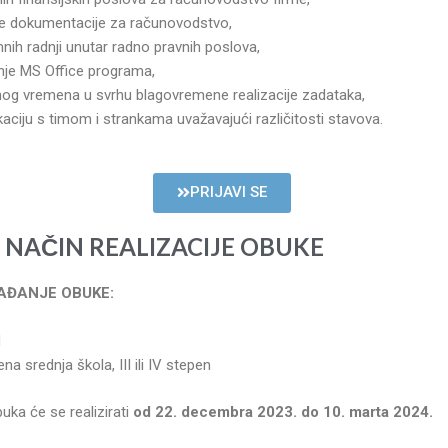
e dokumentacije za računovodstvo,
mnih radnji unutar radno pravnih poslova,
enje MS Office programa,
dnog vremena u svrhu blagovremene realizacije zadataka,
ciju s timom i strankama uvažavajući različitosti stavova.
PRIJAVI SE
I NAČIN REALIZACIJE OBUKE
AĐANJE OBUKE:
H
a srednja škola, III ili IV stepen
uka će se realizirati
od 22. decembra 2023. do 10. marta 2024.