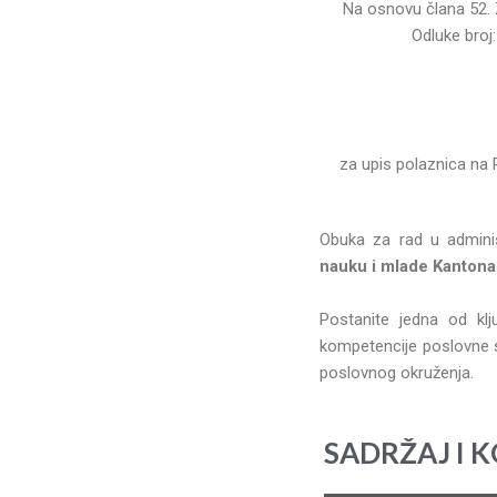
Na osnovu člana 52. 
Odluke broj
za upis polaznica na
Obuka za rad u adminis
nauku i mlade Kantona
Postanite jedna od klj
kompetencije poslovne s
poslovnog okruženja.
SADRŽAJ I 