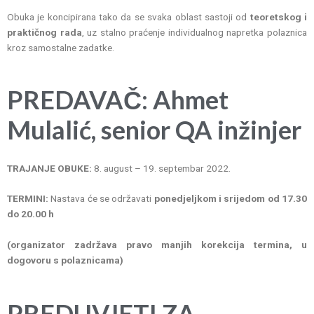
Obuka je koncipirana tako da se svaka oblast sastoji od
teoretskog i
praktičnog rada
, uz stalno praćenje individualnog napretka polaznica
kroz samostalne zadatke.
PREDAVAČ:
Ahmet
Mulalić
,
senior QA inžinjer
TRAJANJE OBUKE:
8. august – 19. septembar 2022.
TERMINI:
Nastava će se održavati
ponedjeljkom i srijedom od 17.30
do 20.00 h
(organizator zadržava pravo manjih korekcija termina, u
dogovoru s polaznicama)
PREDUVJETI ZA