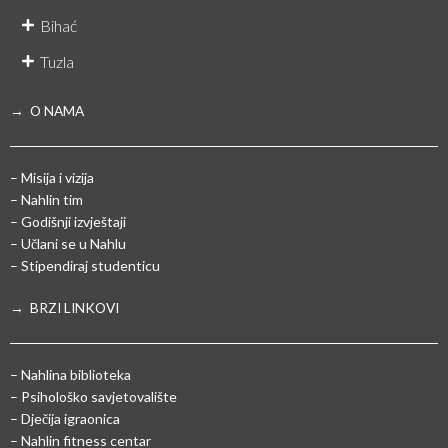
Bihać
Tuzla
→ O NAMA
– Misija i vizija
– Nahlin tim
– Godišnji izvještaji
– Učlani se u Nahlu
– Stipendiraj studenticu
→ BRZI LINKOVI
– Nahlina biblioteka
– Psihološko savjetovalište
– Dječija igraonica
– Nahlin fitness centar