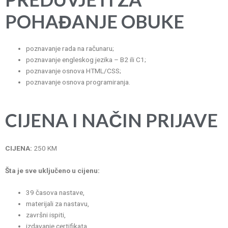
POHAĐANJE OBUKE
poznavanje rada na računaru;
poznavanje engleskog jezika – B2 ili C1;
poznavanje osnova HTML/CSS;
poznavanje osnova programiranja.
C
IJENA I NAČIN PRIJAVE
CIJENA:
250 KM
Šta je sve uključeno u cijenu:
39 časova nastave,
materijali za nastavu,
završni ispiti,
izdavanje certifikata.