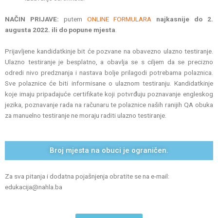
NAČIN PRIJAVE:
putem
ONLINE FORMULARA
najkasnije do 2.
augusta 2022. ili do popune mjesta
.
Prijavljene kandidatkinje bit će pozvane na obavezno ulazno testiranje.
Ulazno testiranje je besplatno, a obavlja se s ciljem da se precizno
odredi nivo predznanja i nastava bolje prilagodi potrebama polaznica.
Sve polaznice će biti informisane o ulaznom testiranju. Kandidatkinje
koje imaju pripadajuće certifikate koji potvrđuju poznavanje engleskog
jezika, poznavanje rada na računaru te polaznice naših ranijih QA obuka
za manuelno testiranje ne moraju raditi ulazno testiranje.
Broj mjesta na obuci je ograničen.
Za sva pitanja i dodatna pojašnjenja obratite se na e-mail:
edukacija@nahla.ba