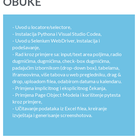
OBUKE
- Uvod u locatore/selectore,
- Instalacija Pythona i Visual Studio Codea,
- Uvod u Selenium WebDriver, instalacija i
podešavanje,
- Rad kroz primjere sa: input/text area poljima, radio
dugmićima, dugmićima, check-box dugmićima,
padajućim izbornikom (drop-down box), tabelama,
iframeovima, više tabova u web pregledniku, drag &
drop, uploadom filea, odabirom datuma u kalendaru.
- Primjena implicitnog i eksplicitnog čekanja,
- Primjena Page Object Modela i korištenje pytesta
kroz primjere,
- Učitavanje podataka iz Excel filea, kreiranje
izvještaja i generisanje screenshotova.