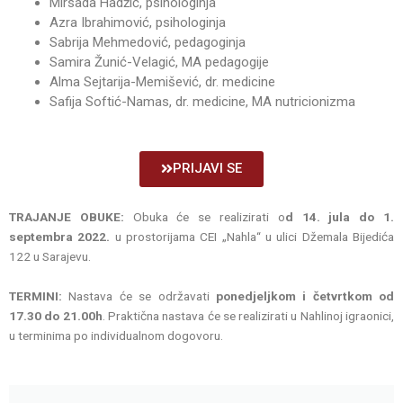
Mirsada Hadžić, psihologinja
Azra Ibrahimović, psihologinja
Sabrija Mehmedović, pedagoginja
Samira Žunić-Velagić, MA pedagogije
Alma Sejtarija-Memišević, dr. medicine
Safija Softić-Namas, dr. medicine, MA nutricionizma
PRIJAVI SE
TRAJANJE OBUKE:
Obuka će se realizirati o
d 14. jula do 1.
septembra 2022.
u prostorijama CEI „Nahla“ u ulici Džemala Bijedića
122 u Sarajevu.
TERMINI:
Nastava će se održavati
ponedjeljkom i četvrtkom od
17.30 do 21.00h
. Praktična nastava će se realizirati u Nahlinoj igraonici,
u terminima po individualnom dogovoru.