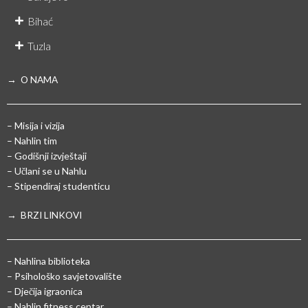
Bihać
Tuzla
→ O NAMA
– Misija i vizija
– Nahlin tim
– Godišnji izvještaji
– Učlani se u Nahlu
– Stipendiraj studenticu
→ BRZI LINKOVI
– Nahlina biblioteka
– Psihološko savjetovalište
– Dječija igraonica
– Nahlin fitness centar