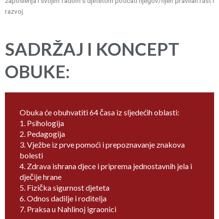
zaposlenja i svojim radom s djetetom poticati njegov/njen pravilan rast i
razvoj.
SADRŽAJ I KONCEPT
OBUKE:​
Obuka će obuhvatiti 64 časa iz sljedećih oblasti:
1. Psihologija
2. Pedagogija
3. Vježbe iz prve pomoći i prepoznavanje znakova
bolesti
4. Zdrava ishrana djece i priprema jednostavnih jela i
dječije hrane
5. Fizička sigurnost djeteta
6. Odnos dadilje i roditelja
7. Praksa u Nahlinoj igraonici