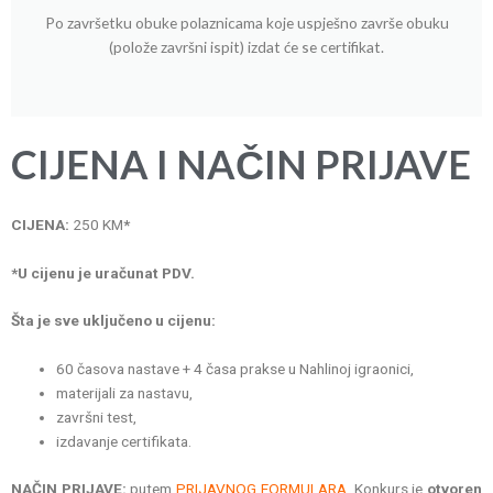
Po završetku obuke polaznicama koje uspješno završe obuku
(polože završni ispit) izdat će se certifikat.
C
IJENA I NAČIN PRIJAVE
CIJENA:
250 KM
*
*U cijenu je uračunat PDV.
Šta je sve uključeno u cijenu:
60 časova nastave + 4 časa prakse u Nahlinoj igraonici,
materijali za nastavu,
završni test,
izdavanje certifikata.
NAČIN PRIJAVE:
putem
PRIJAVNOG FORMULARA
. Konkurs je
otvoren