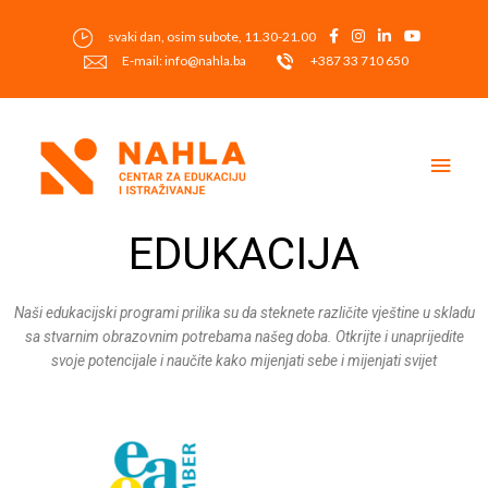
Skip
to
svaki dan, osim subote, 11.30-21.00
content
E-mail: info@nahla.ba
+387 33 710 650
Main
Men
EDUKACIJA
Naši edukacijski programi prilika su da steknete različite vještine u skladu
sa stvarnim obrazovnim potrebama našeg doba. Otkrijte i unaprijedite
svoje potencijale i naučite kako mijenjati sebe i mijenjati svijet