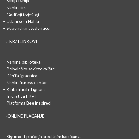
– Misija i vizija
– Nahlin tim
– Godišnji izvještaji
– Učlani se u Nahlu
– Stipendiraj studenticu
→ BRZI LINKOVI
– Nahlina biblioteka
– Psihološko savjetovalište
– Dječija igraonica
– Nahlin fitness centar
– Klub mladih Tignum
– Inicijativa PRVI
– Platforma Bee inspired
→ONLINE PLAĆANJE
–
Sigurnost plaćanja kreditnim karticama