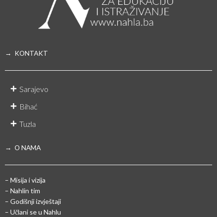
→ KONTAKT
Sarajevo
Bihać
Tuzla
→ O NAMA
– Misija i vizija
– Nahlin tim
– Godišnji izvještaji
– Učlani se u Nahlu