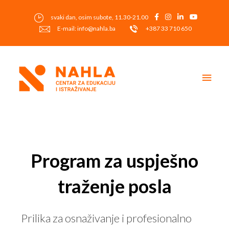
Skip
to
svaki dan, osim subote, 11.30-21.00
content
E-mail: info@nahla.ba
+387 33 710 650
Main
Men
Post
navigation
Program za uspješno
traženje posla
Prilika za osnaživanje i profesionalno