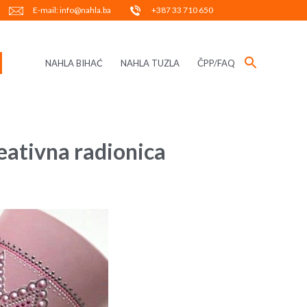
E-mail: info@nahla.ba
+387 33 710 650
NAHLA BIHAĆ
NAHLA TUZLA
ČPP/FAQ
eativna radionica