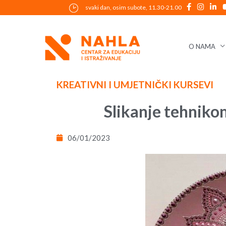
Skip
svaki dan, osim subote, 11.30-21.00
to
content
O NAMA
Post
KREATIVNI I UMJETNIČKI KURSEVI
navigation
Slikanje tehniko
06/01/2023