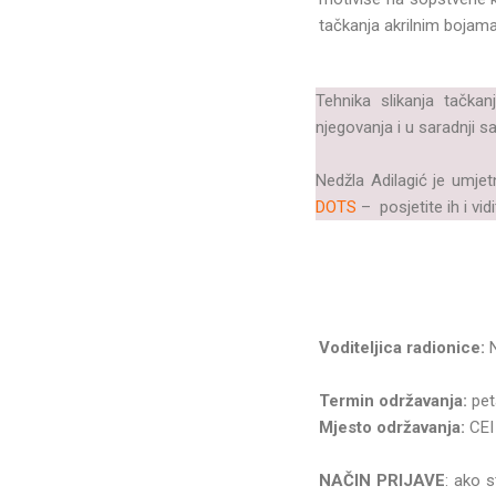
tačkanja akrilnim bojama
Tehnika slikanja tačka
njegovanja i u saradnji 
Nedžla Adilagić je umjet
DOTS
– posjetite ih i vi
Voditeljica radionice:
N
Termin održavanja:
pet
Mjesto održavanja:
CEI 
NAČIN PRIJAVE
: ako 