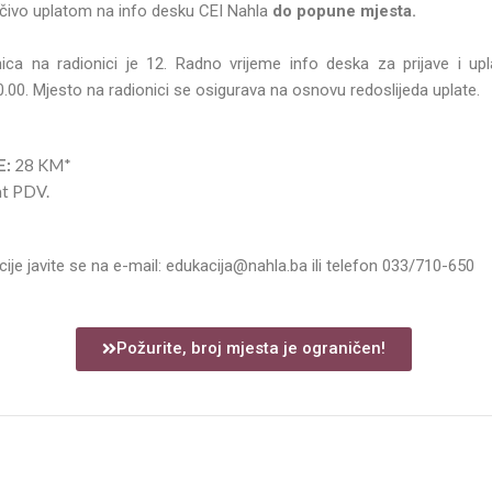
učivo uplatom na info desku CEI Nahla
do popune mjesta.
ica na radionici je 12. Radno vrijeme info deska za prijave i upl
00. Mjesto na radionici se osigurava na osnovu redoslijeda uplate.
E:
28 KM*
at PDV.
je javite se na e-mail: edukacija@nahla.ba ili telefon 033/710-650
Požurite, broj mjesta je ograničen!