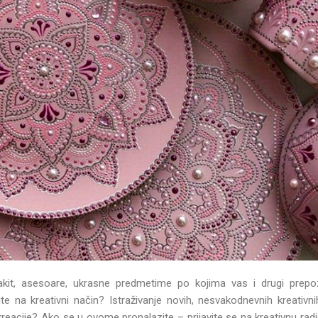
 nakit, asesoare, ukrasne predmetime po kojima vas i drugi prepo
te na kreativni način? Istraživanje novih, nesvakodnevnih kreativn
reacije? Ako se u ovome pronalazite – prijavite se na kreativnu radi