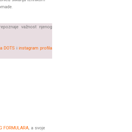
komade.
prepoznaje važnost njenog
ila DOTS
i
instagram profila
G FORMULARA
, a svoje