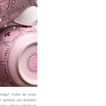
znaju? Volite da svoje
ih vještina vas dodatno
onicu slikanja tehnikom