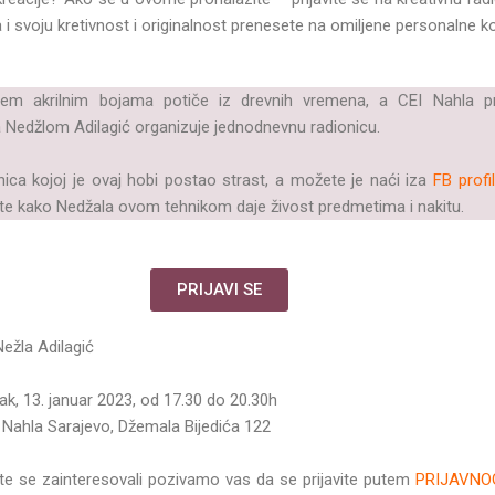
 i svoju kretivnost i originalnost prenesete na omiljene personalne 
njem akrilnim bojama potiče iz drevnih vremena, a CEI Nahla 
sa Nedžlom Adilagić organizuje jednodnevnu radionicu.
nica kojoj je ovaj hobi postao strast, a možete je naći iza
FB prof
dite kako Nedžala ovom tehnikom daje živost predmetima i nakitu.
PRIJAVI SE
ežla Adilagić
ak, 13. januar 2023, od 17.30 do 20.30h
Nahla Sarajevo, Džemala Bijedića 122
ste se zainteresovali pozivamo vas da se prijavite putem
PRIJAVNO