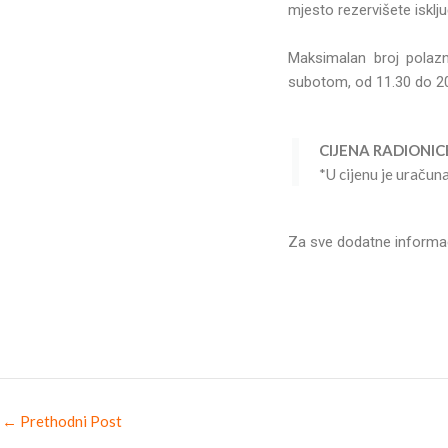
mjesto rezervišete isklj
Maksimalan broj polazn
subotom, od 11.30 do 20.
CIJENA RADIONIC
*U cijenu je uračun
Za sve dodatne informaci
←
Prethodni Post