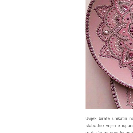
Uvijek birate unikatni
slobodno vrijeme ispuni
motiviše na sopstvene k