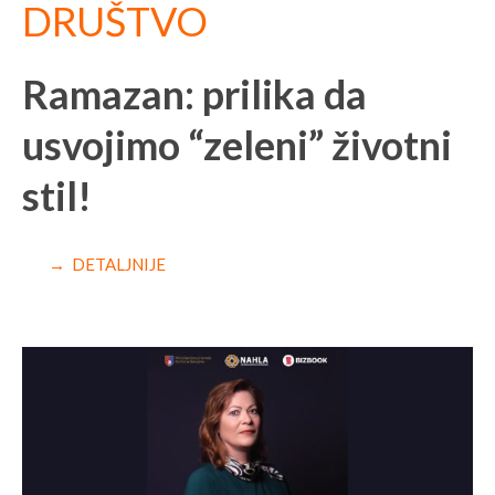
DRUŠTVO
Ramazan: prilika da
usvojimo “zeleni” životni
stil!
→ DETALJNIJE