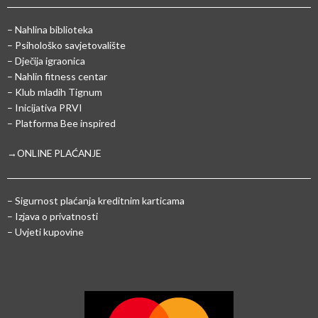
– Nahlina biblioteka
– Psihološko savjetovalište
– Dječija igraonica
– Nahlin fitness centar
– Klub mladih Tignum
– Inicijativa PRVI
– Platforma Bee inspired
→ONLINE PLAĆANJE
–
Sigurnost plaćanja kreditnim karticama
– Izjava o privatnosti
– Uvjeti kupovine