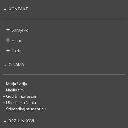
→ KONTAKT
Sarajevo
Bihać
Tuzla
→ O NAMA
– Misija i vizija
– Nahlin tim
– Godišnji izvještaji
– Učlani se u Nahlu
– Stipendiraj studenticu
→ BRZI LINKOVI