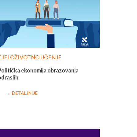
CJELOŽIVOTNO UČENJE
Politička ekonomija obrazovanja
odraslih
→ DETALJNIJE