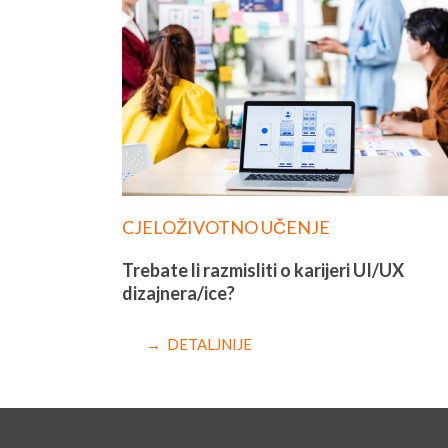
CJELOŽIVOTNO UČENJE
Trebate li razmisliti o karijeri UI/UX
dizajnera/ice?
→ DETALJNIJE