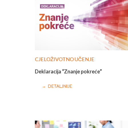
CJELOŽIVOTNO UČENJE
Deklaracija “Znanje pokreće”
→ DETALJNIJE