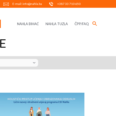
E-mail: info@nahla.ba
+387 33 710 650
NAHLA BIHAĆ
NAHLA TUZLA
ČPP/FAQ
E