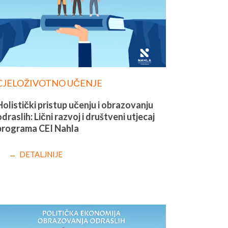
CJELOŽIVOTNO UČENJE
Holistički pristup učenju i obrazovanju
odraslih: Lični razvoj i društveni utjecaj
programa CEI Nahla
→ DETALJNIJE