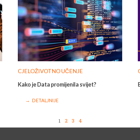
CJELOŽIVOTNO UČENJE
Kako je Data promijenila svijet?
→ DETALJNIJE
1
2
3
4