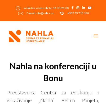
Skip
to
svaki dan, osim subote, 11.30-21.00
content
E-mail: info@nahla.ba
+387 33 710 650
Main
Men
Post
navigation
Nahla na konferenciji u
Bonu
Predstavnica Centra za edukaciju i
istraživanje „Nahla“ Belma Panjeta,