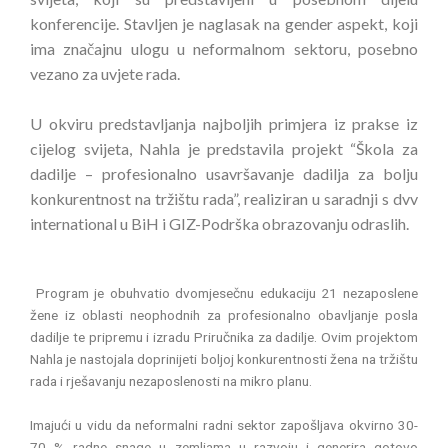
konferencije. Stavljen je naglasak na gender aspekt, koji
ima značajnu ulogu u neformalnom sektoru, posebno
vezano za uvjete rada.
U okviru predstavljanja najboljih primjera iz prakse iz
cijelog svijeta, Nahla je predstavila projekt “Škola za
dadilje – profesionalno usavršavanje dadilja za bolju
konkurentnost na tržištu rada”, realiziran u saradnji s dvv
international u BiH i GIZ-Podrška obrazovanju odraslih.
Program je obuhvatio dvomjesečnu edukaciju 21 nezaposlene
žene iz oblasti neophodnih za profesionalno obavljanje posla
dadilje te pripremu i izradu Priručnika za dadilje. Ovim projektom
Nahla je nastojala doprinijeti boljoj konkurentnosti žena na tržištu
rada i rješavanju nezaposlenosti na mikro planu.
Imajući u vidu da neformalni radni sektor zapošljava okvirno 30-
70 % radne snage u zemljama u razvoju i generira gotovo