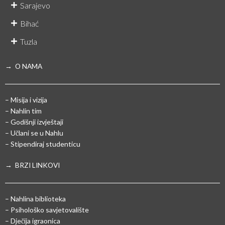
Sarajevo
Bihać
Tuzla
→ O NAMA
– Misija i vizija
– Nahlin tim
– Godišnji izvještaji
– Učlani se u Nahlu
– Stipendiraj studenticu
→ BRZI LINKOVI
– Nahlina biblioteka
– Psihološko savjetovalište
– Dječija igraonica