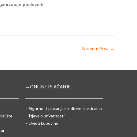
rganizacije poslovnih
Naredni Post
→
→ONLINE PLAĆANJE
–
Sigurnost plaćanja kreditnim karticama
valište
– Izjava o privatnosti
– Uvjeti kupovine
tar