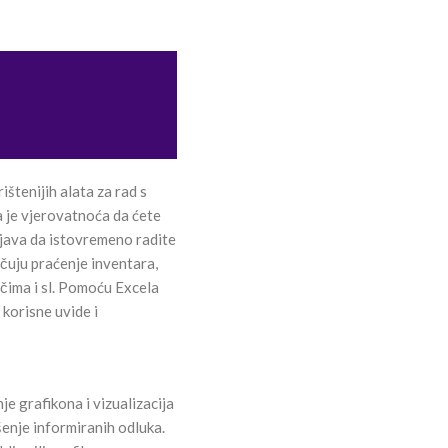
rištenijih alata za rad s
a je vjerovatnoća da ćete
java da istovremeno radite
čuju praćenje inventara,
ačima i sl. Pomoću Excela
 korisne uvide i
e grafikona i vizualizacija
enje informiranih odluka.