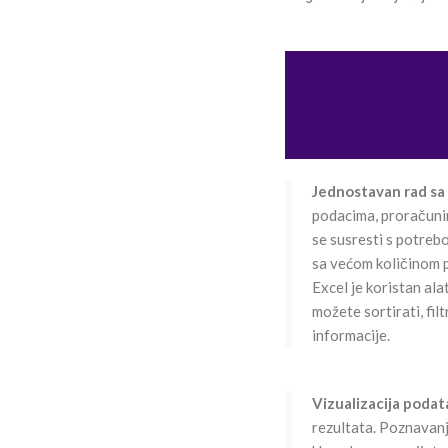
Jednostavan rad sa
podacima, proračunim
se susresti s potreb
sa većom količinom p
Excel je koristan al
možete sortirati, filt
informacije.
Vizualizacija podat
rezultata. Poznavanj