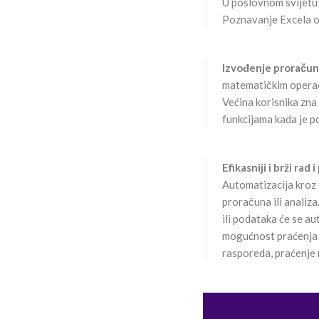
U poslovnom svijetu č
Poznavanje Excela ol
Izvođenje proračun
matematičkim operacij
Većina korisnika zna 
funkcijama kada je
Efikasniji i brži rad
Automatizacija kroz 
proračuna ili analiz
ili podataka će se a
mogućnost praćenja r
rasporeda, praćenje 