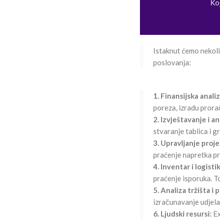
Koj
Istaknut ćemo nekoli
poslovanja:
1. Finansijska analiz
poreza, izradu prora
2. Izvještavanje i an
stvaranje tablica i g
3. Upravljanje proj
praćenje napretka pr
4. Inventar i logisti
praćenje isporuka. To
5. Analiza tržišta i 
izračunavanje udjela 
6. Ljudski resursi:
Ex