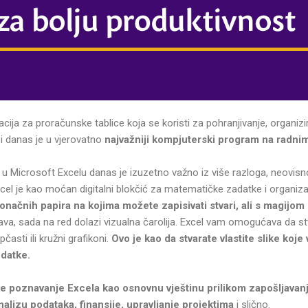
kacija za proračunske tablice koja se koristi za pohranjivanje, organizi
 i danas je u vjerovatno
najvažniji kompjuterski program na radnim
u Microsoft Excelu danas je izuzetno važno iz više razloga, neovis
. Excel je kao moćan digitalni blokčić za matematičke zadatke i organi
onačnih papira na kojima možete zapisivati stvari, ali s magijom
ava, sada na red dolazi vizualna čarolija. Excel vam omogućava da stv
asti ili kružni grafikoni.
Ovo je kao da stvarate vlastite slike ko
datke.
e poznavanje Excela kao osnovnu vještinu prilikom zapošljavanj
nalizu podataka, finansije, upravljanje projektima
i slično.