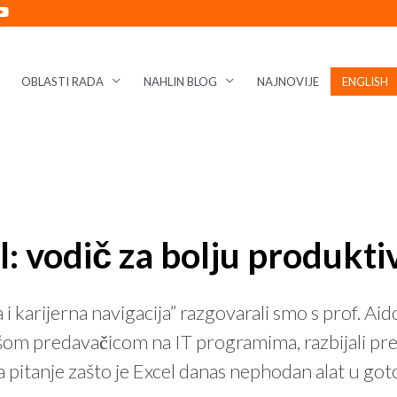
OBLASTI RADA
NAHLIN BLOG
NAJNOVIJE
ENGLISH
l: vodič za bolju produkti
a i karijerna navigacija” razgovarali smo s prof. A
om predavačicom na IT programima, razbijali pred
 na pitanje zašto je Excel danas nephodan alat u 