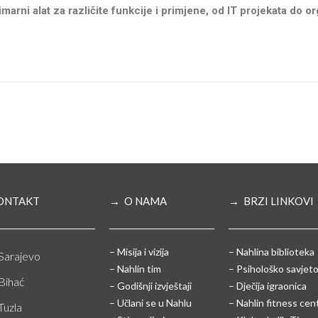
imarni alat za različite funkcije i primjene, od IT projekata do o
ONTAKT
→ O NAMA
→ BRZI LINKOVI
– Misija i vizija
– Nahlina biblioteka
Sarajevo
– Nahlin tim
– Psihološko savjeto
Bihać
– Godišnji izvještaji
– Dječija igraonica
– Učlani se u Nahlu
– Nahlin fitness cen
Tuzla