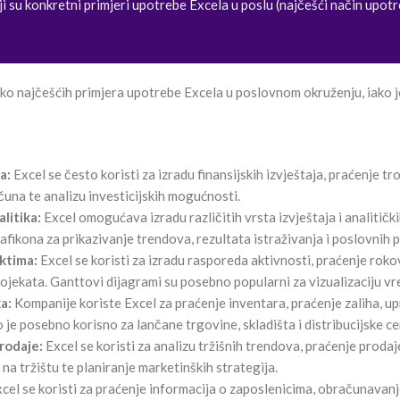
i su konkretni primjeri upotrebe Excela u poslu (najčešći način upot
ko najčešćih primjera upotrebe Excela u poslovnom okruženju, iako je
a:
Excel se često koristi za izradu finansijskih izvještaja, praćenje tr
čuna te analizu investicijskih mogućnosti.
alitika:
Excel omogućava izradu različitih vrsta izvještaja i analitičk
rafikona za prikazivanje trendova, rezultata istraživanja i poslovnih 
ektima:
Excel se koristi za izradu rasporeda aktivnosti, praćenje roko
ojekata. Ganttovi dijagrami su posebno popularni za vizualizaciju v
ka:
Kompanije koriste Excel za praćenje inventara, praćenje zaliha, u
 je posebno korisno za lančane trgovine, skladišta i distribucijske ce
prodaje:
Excel se koristi za analizu tržišnih trendova, praćenje proda
na tržištu te planiranje marketinških strategija.
cel se koristi za praćenje informacija o zaposlenicima, obračunavanj