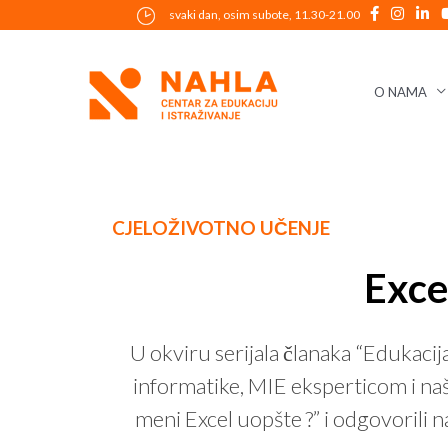
Skip
svaki dan, osim subote, 11.30-21.00
to
content
O NAMA
Post
CJELOŽIVOTNO UČENJE
navigation
Exce
U okviru serijala članaka “Edukacij
informatike, MIE eksperticom i naš
meni Excel uopšte ?” i odgovorili