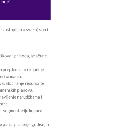
rebe)?
 zastupljen u svakoj sferi
oškova i prihoda, izračune
ih pregleda. To uključuje
performansi.
va, alociranje resursa te
remenskih planova.
pravljanje narudžbama i
ntre.
je, segmentaciju kupaca,
e plata, praćenje godišnjih