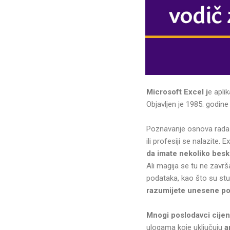
Microsoft Excel j
e apli
Objavljen je 1985. godine
Poznavanje osnova rada 
ili profesiji se nalazite
da imate nekoliko besk
Ali magija se tu ne završ
podataka, kao što su stupč
razumijete unesene po
Mnogi poslodavci cijen
ulogama koje uključuju
a