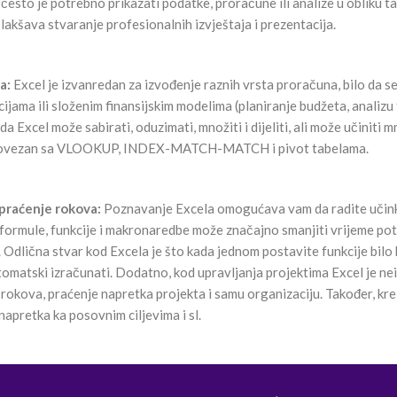
esto je potrebno prikazati podatke, proračune ili analize u obliku tab
akšava stvaranje profesionalnih izvještaja i prezentacija.
a:
Excel je izvanredan za izvođenje raznih vrsta proračuna, bilo da s
ama ili složenim finansijskim modelima (planiranje budžeta, analizu tr
da Excel može sabirati, oduzimati, množiti i dijeliti, ali može učiniti
 povezan sa VLOOKUP, INDEX-MATCH-MATCH i pivot tabelama.
 i praćenje rokova:
Poznavanje Excela omogućava vam da radite učinko
formule, funkcije i makronaredbe može značajno smanjiti vrijeme po
a. Odlična stvar kod Excela je što kada jednom postavite funkcije bil
utomatski izračunati. Dodatno, kod upravljanja projektima Excel je ne
okova, praćenje napretka projekta i samu organizaciju. Također, kre
napretka ka posovnim ciljevima i sl.