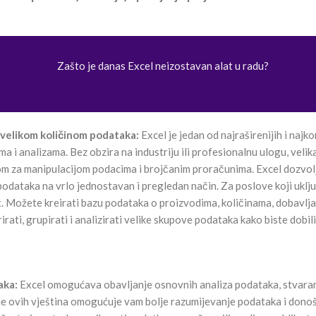
Zašto je danas Excel neizostavan alat u radu?
 velikom količinom podataka:
Excel je jedan od najraširenijih i najko
a i analizama. Bez obzira na industriju ili profesionalnu ulogu, velik
om za manipulacijom podacima i brojčanim proračunima. Excel dozvol
odataka na vrlo jednostavan i pregledan način. Za poslove koji uklju
at. Možete kreirati bazu podataka o proizvodima, količinama, dobavlj
rirati, grupirati i analizirati velike skupove podataka kako biste dobili
aka:
Excel omogućava obavljanje osnovnih analiza podataka, stvaranj
e ovih vještina omogućuje vam bolje razumijevanje podataka i donoš