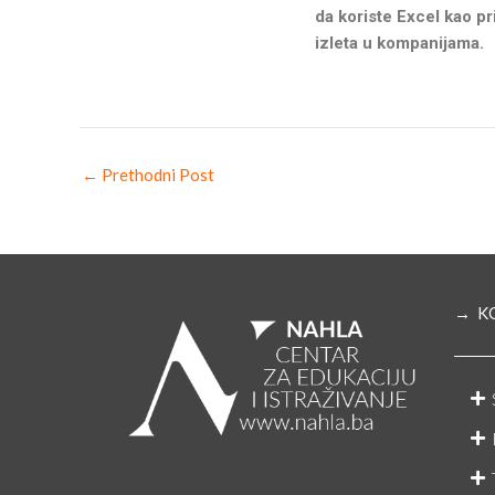
da koriste Excel kao pr
izleta u kompanijama.
←
Prethodni Post
→ K