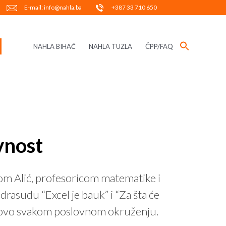
E-mail: info@nahla.ba
+387 33 710 650
NAHLA BIHAĆ
NAHLA TUZLA
ČPP/FAQ
vnost
idom Alić, profesoricom matematike i
rasudu “Excel je bauk” i “Za šta će
gotovo svakom poslovnom okruženju.