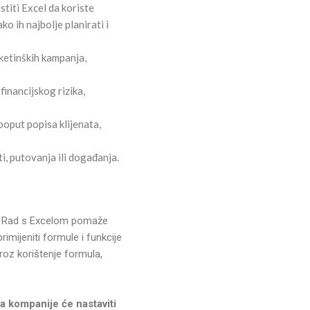
stiti Excel da koriste
 ih najbolje planirati i
ketinških kampanja,
financijskog rizika,
poput popisa klijenata,
i, putovanja ili događanja.
u. Rad s Excelom pomaže
rimijeniti formule i funkcije
kroz korištenje formula,
, a kompanije će nastaviti