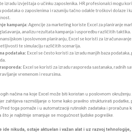
te izradu izvještaja o učinku zaposlenika. HR profesionalci mogu kori
podataka o zaposlenima i razumiju tačno odakle troškovi dolaze i kako
ćnost.
ćenje kampanja:
Agencije za marketing koriste Excel za planiranje mar
lašavanja, analizu rezultata kampanja i usporedbu različitih taktika.
inansijskom i poslovnom planiranju, Excel se koristi za izračunavanje 
tljivosti te simulaciju različitih scenarija.
ama podataka:
Excel se često koristi za izradu manjih baza podataka, 
da.
 rasporeda:
Excel se koristi za izradu rasporeda sastanaka, radnih sat
avljanje vremenom i resursima.
gih načina na koje Excel može biti koristan u poslovnom okruženj
e jer zahtijeva razmišljanje o tome kako pravilno strukturirati podatke, p
te. Pred toga pomaže i u automatzaciji rutinskih zadataka i proračuna 
 a što je najbitnije smanjuje se mogućnost ljudske pogreške.
e ide nikuda, ostaje aktuelan i važan alat i uz razvoj tehnologije