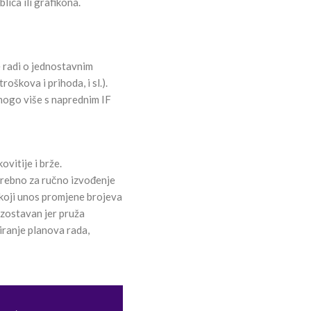
lica ili grafikona.
e radi o jednostavnim
oškova i prihoda, i sl.).
 mnogo više s naprednim IF
vitije i brže.
trebno za ručno izvođenje
o koji unos promjene brojeva
izostavan jer pruža
iranje planova rada,