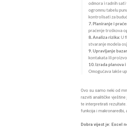
odmora i radnih sati 
ogromnu tabelu punu 
kontrolisati za budu
7. Planiranje i pra
praćenje troškova og
8. Analiza rizika:
U f
stvaranje modela osje
9. Upravljanje baz
kontakata ili proizvo
10. Izrada planova i
Omogućava lakše upr
Ovo su samo neki od mno
razviti analitičke vještin
te interpretirati rezulta
funkcija i makronaredbi,
Dobra vijest je: Excel n