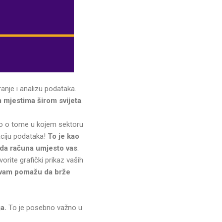
ranje i analizu podataka.
 mjestima širom svijeta
.
no o tome u kojem sektoru
zaciju podataka!
To je kao
 da računa umjesto vas
.
orite grafički prikaz vaših
je vam pomažu da brže
a.
To je posebno važno u