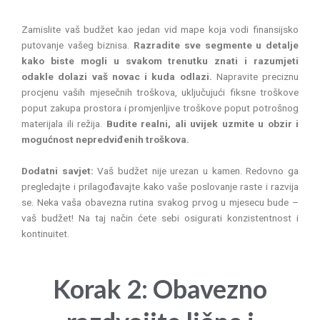
Zamislite vaš budžet kao jedan vid mape koja vodi finansijsko
putovanje vašeg biznisa.
Razradite sve segmente u detalje
kako biste mogli u svakom trenutku znati i razumjeti
odakle dolazi vaš novac i kuda odlazi.
Napravite preciznu
procjenu vaših mjesečnih troškova, uključujući fiksne troškove
poput zakupa prostora i promjenljive troškove poput potrošnog
materijala ili režija.
Budite realni, ali uvijek uzmite u obzir i
mogućnost nepredviđenih troškova.
Dodatni savjet:
Vaš budžet nije urezan u kamen. Redovno ga
pregledajte i prilagođavajte kako vaše poslovanje raste i razvija
se. Neka vaša obavezna rutina svakog prvog u mjesecu bude –
vaš budžet! Na taj način ćete sebi osigurati konzistentnost i
kontinuitet.
Korak 2: Obavezno