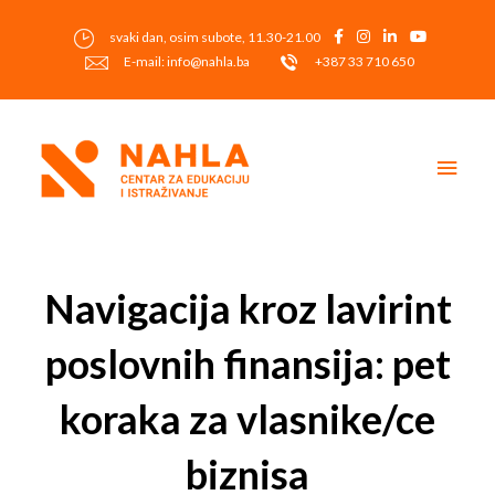
Skip
to
svaki dan, osim subote, 11.30-21.00
content
E-mail: info@nahla.ba
+387 33 710 650
Main
Men
Post
navigation
Navigacija kroz lavirint
poslovnih finansija: pet
koraka za vlasnike/ce
biznisa