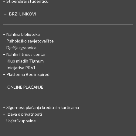
– Stipendiraj studenticu
→ BRZI LINKOVI
– Nahlina biblioteka
– Psihološko savjetovalište
– Dječija igraonica
– Nahlin fitness centar
– Klub mladih Tignum
– Inicijativa PRVI
– Platforma Bee inspired
→ONLINE PLAĆANJE
–
Sigurnost plaćanja kreditnim karticama
– Izjava o privatnosti
– Uvjeti kupovine