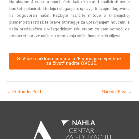
Na ukupno 4 susreta naučit ćete kako kreirati i analizirati svoje
budžete, planirati štednju i ulaganje te upravljati svojim dugovima
na odgovoran način. Razbijte različite mitove o finansijskoj
pismenosti i istražite prave strategije za upravljanjem novcem, a
naša predavačica s višegodišnjim iskustvom će vam pomoći da
odaberete prave načine u postizanju vaših financijskih ciljeva.
Više o ciklusu seminara "Finansijske vještine
za život" nađite OVDJE.
←
Prethodni Post
Naredni Post
→