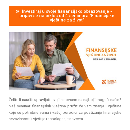
Investiraj u svoje fianansijsko obrazovanje -
prijavi se na ciklus od 4 seminara "Finansijske
vještine za život"
Želite li naučiti upravljati svojim novcem na najbolji mogući način?
Naš seminar finansijskih vještina pružit će vam znanja i vještine
koje su potrebne vama i vašoj porodici za postizanje finansijske
nezavisnosti i vještije raspolaganje novcem.