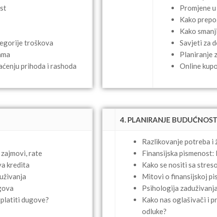
st
Promjene u 
Kako prepo
Kako smanji
tegorije troškova
Savjeti za 
ama
Planiranje z
aćenju prihoda i rashoda
Online kupo
4. PLANIRANJE BUDUĆNOSTI 
Razlikovanje potreba i ž
 zajmovi, rate
Finansijska pismenost: 
a kredita
Kako se nositi sa stre
uživanja
Mitovi o finansijskoj p
ugova
Psihologija zaduživanja
tplatiti dugove?
Kako nas oglašivači i 
odluke?