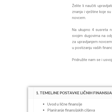
Želite li naučiti upravl
znanja i vještine koje s
novcem.
Na ukupno 4 susreta nauč
svojim dugovima na odgov
za upravljanjem novcem
u postizanju vaših financi
Pridružite nam se i usvo
1. TEMELJNE POSTAVKE LIČNIH FINANSIJA - 3
Uvod u lične finansije
Planiranje finansijskih ciljeva