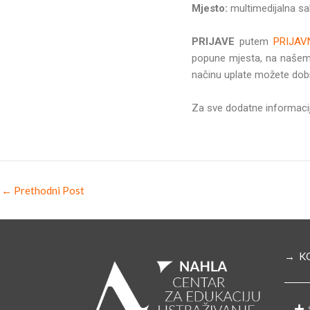
Mjesto:
multimedijalna sal
PRIJAVE
putem
PRIJA
popune mjesta, na našem 
načinu uplate možete dobi
Za sve dodatne informacij
←
Prethodni Post
→ K