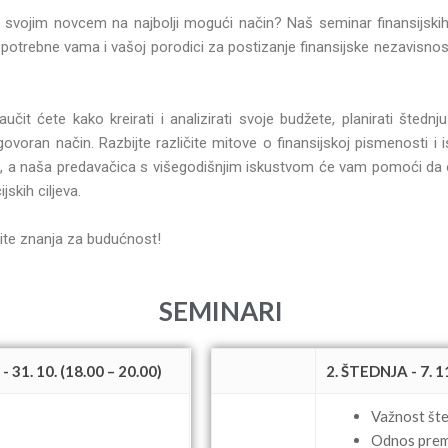
jati svojim novcem na najbolji mogući način? Naš seminar finansijski
u potrebne vama i vašoj porodici za postizanje finansijske nezavisnosti
it ćete kako kreirati i analizirati svoje budžete, planirati štednju 
oran način. Razbijte različite mitove o finansijskoj pismenosti i is
, a naša predavačica s višegodišnjim iskustvom će vam pomoći da 
jskih ciljeva.
jite znanja za budućnost!
SEMINARI
1. 10. (18.00 – 20.00)
2. ŠTEDNJA - 7. 1
Važnost šte
Odnos prem