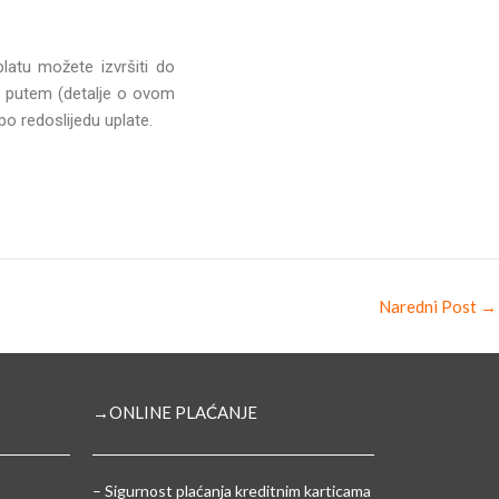
platu možete izvršiti do
e putem (detalje o ovom
o redoslijedu uplate.
Naredni Post
→
→ONLINE PLAĆANJE
–
Sigurnost plaćanja kreditnim karticama