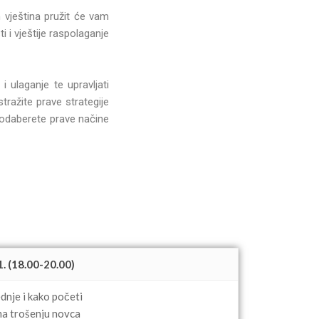
h vještina pružit će vam
 i vještije raspolaganje
i ulaganje te upravljati
tražite prave strategije
odaberete prave načine
1. (18.00-20.00)
dnje i kako početi
a trošenju novca