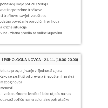
ponašanju koje potiču štednju
znati nepotrebne troškove
ti troškove-savjeti za uštedu
dodatno povećanje porodičnih prihoda
a krizne situacije
vina - zlatna pravila za online kupovinu
I PSIHOLOGIJA NOVCA - 21. 11. (18.00-20.00)
elja te procjenjivanje vrijednosti cijena
Kako se zaštititi od prevara i nepoštenih praksi
som zbog novca
ismenosti
 – zašto uzimamo kredite i kako utječu na nas
prodavači potiču na neracionalne potrošačke