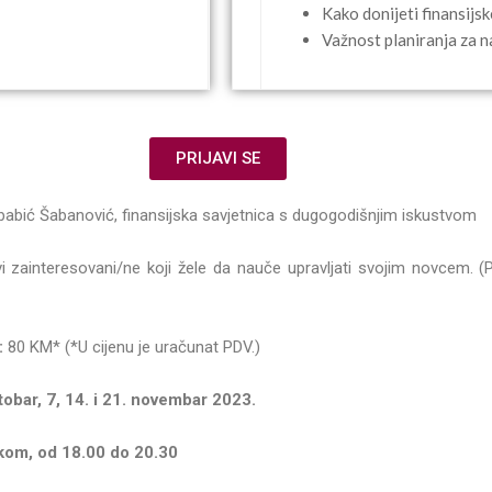
Kako donijeti finansijsk
Važnost planiranja za n
PRIJAVI SE
ibabić Šabanović, finansijska savjetnica s dugogodišnjim iskustvom
i zainteresovani/ne koji žele da nauče upravljati svojim novcem. (
:
80 KM* (*U cijenu je uračunat PDV.)
obar, 7, 14. i 21. novembar 2023.
kom, od 18.00 do 20.30