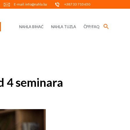
E-mail: info@nahla.ba
+387 33 710 650
NAHLA BIHAĆ
NAHLA TUZLA
ČPP/FAQ
od 4 seminara