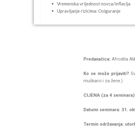
Vremenska vrijednost novca/inflacija
Upravljanje rizicima: Osiguranje
Pr
edavačica:
Afrodita Al
Ko se može prijaviti?
Sv
muškarci i za žene.)
CI
JENA (za 4 seminara)
Datumi seminara: 31. okt
Termin održavanja:
utor