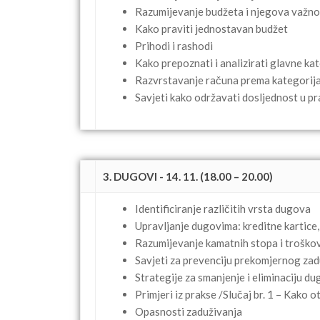
Razumijevanje budžeta i njegova važno
Kako praviti jednostavan budžet
Prihodi i rashodi
Kako prepoznati i analizirati glavne ka
Razvrstavanje računa prema kategorij
Savjeti kako održavati dosljednost u pr
3. DUGOVI - 14. 11. (18.00 – 20.00)
Identificiranje različitih vrsta dugova
Upravljanje dugovima: kreditne kartice,
Razumijevanje kamatnih stopa i troškov
Savjeti za prevenciju prekomjernog zad
Strategije za smanjenje i eliminaciju d
Primjeri iz prakse /Slučaj br. 1 – Kako o
Opasnosti zaduživanja