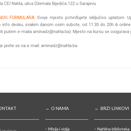
a CEI Nahla, ulica Džemala Bijedića 122 u Sarajevu.
VNOG FORMULARA
. Svoje mjesto potvrđujete isključivo uplatom. U
info desku, svakim danom osim subote, od 11.30 do 20h ili onlin
ti putem e-maila aminadz@nahla.ba). Mjesto na kursu se osigurava p
e javite se na e-mail: aminadz@nahla.ba.
ONTAKT
→ O NAMA
→ BRZI LINKOVI
– Misija i vizija
– Nahlina biblioteka
Sarajevo