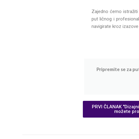
Zajedno ćemo istražiti 
put ličnog i profesiona
navigirate kroz izazove
Pripremite se za put
PRVI ČLANAK "Dizajnir
možete pro