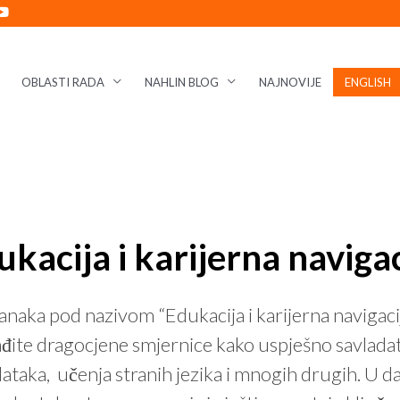
OBLASTI RADA
NAHLIN BLOG
NAJNOVIJE
ENGLISH
ukacija i karijerna navigac
naka pod nazivom “Edukacija i karijerna navigacij
te dragocjene smjernice kako uspješno savladati 
odataka, učenja stranih jezika i mnogih drugih. 