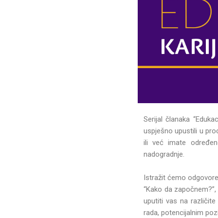
Serijal članaka “Edukac
uspješno upustili u pro
ili već imate određe
nadogradnje.
Istražit ćemo odgovore 
“Kako da započnem?”, “
uputiti vas na različi
rada, potencijalnim po