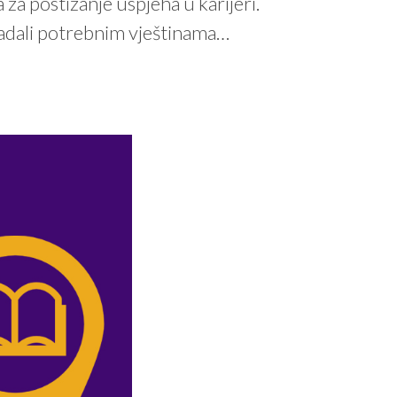
 za postizanje uspjeha u karijeri.
vladali potrebnim vještinama…