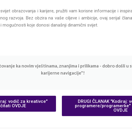
svijet obrazovanja i karijere, pružiti vam korisne informacije i inspir
lnog razvoja. Bez obzira na vaše ciljeve i ambicije, ovaj serijal č
 i mogućnosti koje donosi današnji dinamični svijet.
ovanje ka novim vještinama, znanjima i prilikama - dobro došli u s
karijerne navigacije"!
aj: vodič za kreativce"
DRUGI ČLANAK "Kodiraj: v
čitati OVDJE
programere/programerke" m
OVDJE