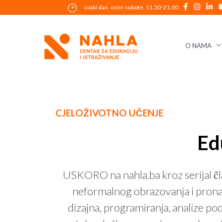
Skip
svaki dan, osim subote, 11.30-21.00
to
content
O NAMA
Post
CJELOŽIVOTNO UČENJE
navigation
Ed
USKORO na nahla.ba kroz serijal čla
neformalnog obrazovanja i pronađi
dizajna, programiranja, analize p