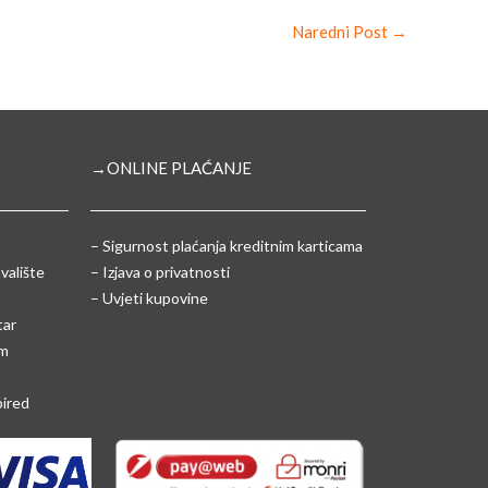
Naredni Post
→
→ONLINE PLAĆANJE
–
Sigurnost plaćanja kreditnim karticama
valište
– Izjava o privatnosti
– Uvjeti kupovine
tar
um
pired