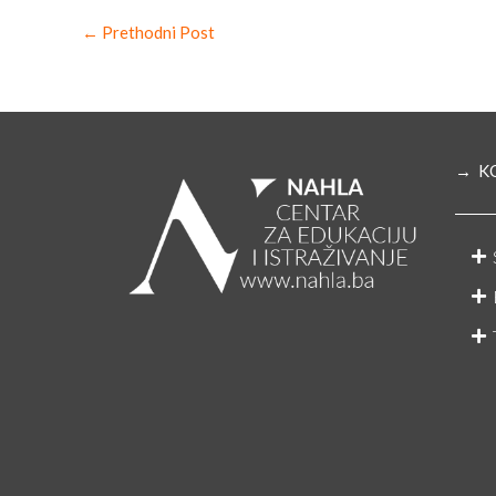
←
Prethodni Post
→ K