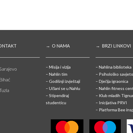
ONTAKT
→ O NAMA
→ BRZI LINKOVI
– Misija i vizija
– Nahlina biblioteka
Sarajevo
– Nahlin tim
– Psihološko savjeto
Bihać
– Godišnji izvještaji
– Dječija igraonica
– Učlani se u Nahlu
– Nahlin fitness cen
Tuzla
– Stipendiraj
– Klub mladih Tign
studenticu
– Inicijativa PRVI
– Platforma Bee ins