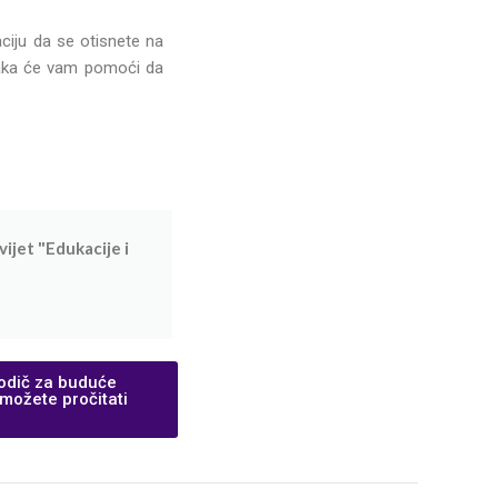
aciju da se otisnete na
lanaka će vam pomoći da
vijet "Edukacije i
odič za buduće
ožete pročitati