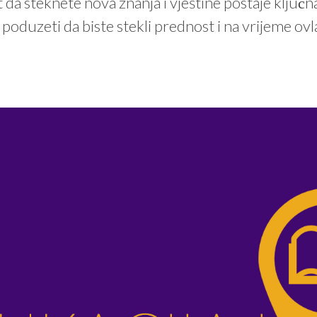
a steknete nova znanja i vještine postaje ključna
 poduzeti da biste stekli prednost i na vrijeme o