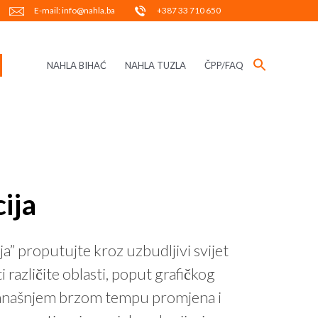
E-mail: info@nahla.ba
+387 33 710 650
NAHLA BIHAĆ
NAHLA TUZLA
ČPP/FAQ
ija
a” proputujte kroz uzbudljivi svijet
različite oblasti, poput grafičkog
U današnjem brzom tempu promjena i