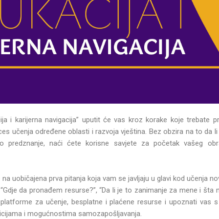
ija i karijerna navigacija” uputit će vas kroz korake koje trebate 
ces učenja određene oblasti i razvoja vještina. Bez obzira na to da li
no predznanje, naći ćete korisne savjete za početak vašeg obr
na uobičajena prva pitanja koja vam se javljaju u glavi kod učenja nov
Gdje da pronađem resurse?”, “Da li je to zanimanje za mene i šta mi
te platforme za učenje, besplatne i plaćene resurse i upoznati vas 
zicijama i mogućnostima samozapošljavanja.