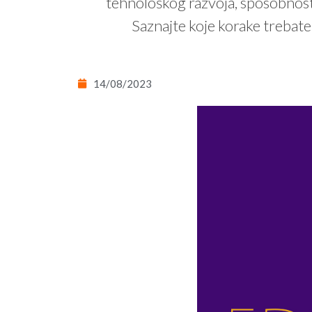
tehnološkog razvoja, sposobnost d
Saznajte koje korake trebate
14/08/2023