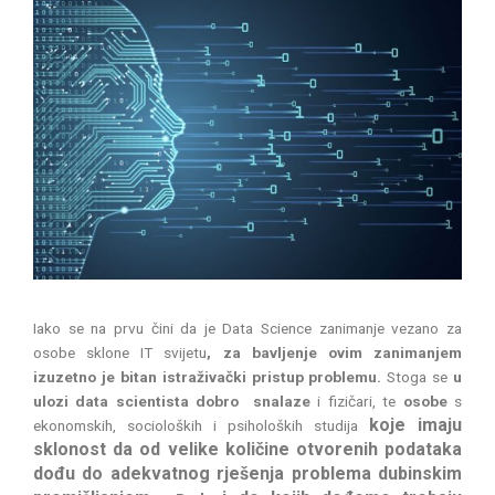
Iako se na prvu čini da je Data Science zanimanje vezano za
osobe sklone IT svijetu
, za bavljenje ovim zanimanjem
izuzetno je bitan istraživački pristup problemu.
Stoga se
u
ulozi data scientista dobro snalaze
i fizičari, te
osobe
s
koje imaju
ekonomskih, socioloških i psiholoških studija
sklonost da od velike količine otvorenih podataka
dođu do adekvatnog rješenja problema dubinskim