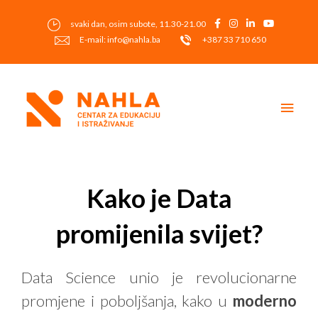
Skip
to
svaki dan, osim subote, 11.30-21.00
content
E-mail: info@nahla.ba
+387 33 710 650
Main
Men
Post
navigation
Kako je Data
promijenila svijet?
Data Science unio je revolucionarne
promjene i poboljšanja, kako u
moderno