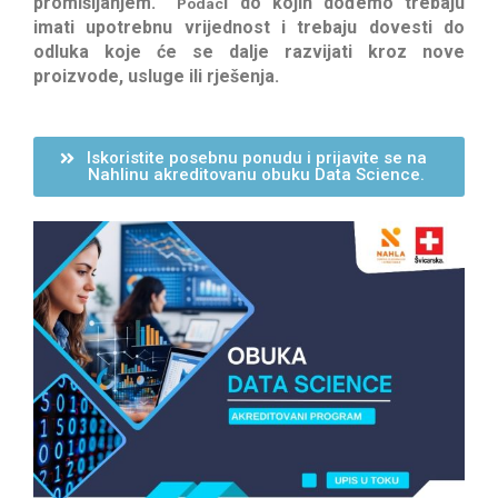
promišljanjem.
i do kojih dođemo trebaju
Podac
imati upotrebnu vrijednost i trebaju dovesti do
odluka koje će se dalje razvijati kroz nove
proizvode, usluge ili rješenja.
Iskoristite posebnu ponudu i prijavite se na
Nahlinu akreditovanu obuku Data Science.