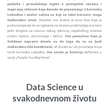
podatka i pronalaženju logike u postojećim vezama i
mapiranju sličnosti koje dovode do povezivanja 2 korisnika
LinkedIna i analizi načina na koji se takvi korisnici mogu
međusobno istaći.
Rezultat ove analize je prva faza koja je
podrazumijevala da se oglasima na stranici predstavljaju korisnici
jedni drugima na osnovu nekog njihovog zajedničkog interesa
(radno mjesto, obrazovanje i slično).
Ove poveznice koje je
Goldman napravio dovele su do toga da su se ljudi
međusobno više konektovali,
ali dovele su i do povećanja broja
novih korisnika LinkedIna.
Sve ostalo je historija
definirana u
opciji „People You May Know“.
Data Science u
svakodnevnom životu