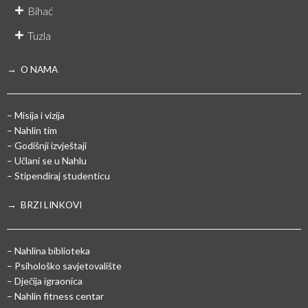
Bihać
Tuzla
→ O NAMA
– Misija i vizija
– Nahlin tim
– Godišnji izvještaji
– Učlani se u Nahlu
– Stipendiraj studenticu
→ BRZI LINKOVI
– Nahlina biblioteka
– Psihološko savjetovalište
– Dječija igraonica
– Nahlin fitness centar