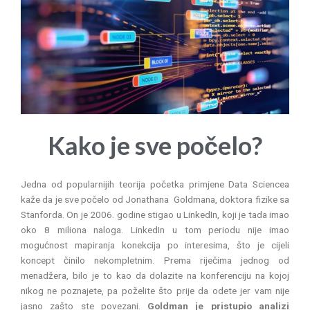
Kako je sve počelo?
Jedna od popularnijih teorija početka primjene Data Sciencea
kaže da je sve počelo od Jonathana
Goldmana, doktora fizike sa
Stanforda. On je 2006. godine stigao u LinkedIn, koji je tada imao
oko 8 miliona naloga. LinkedIn u tom periodu nije imao
mogućnost mapiranja konekcija po interesima, što je cijeli
koncept činilo nekompletnim. Prema riječima jednog od
menadžera, bilo je to kao da dolazite na konferenciju na kojoj
nikog ne poznajete, pa poželite što prije da odete jer vam nije
jasno zašto ste povezani.
Goldman je pristupio analizi