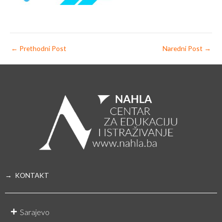
←
Prethodni Post
Naredni Post
→
→ KONTAKT
Sarajevo