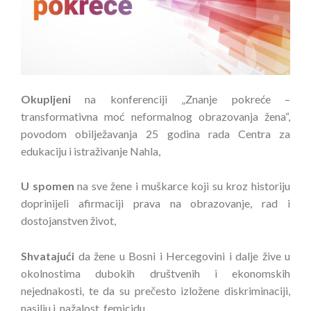
Okupljeni
na konferenciji „Znanje pokreće –
transformativna moć neformalnog obrazovanja žena“,
povodom obilježavanja 25 godina rada Centra za
edukaciju i istraživanje Nahla,
U spomen
na sve žene i muškarce koji su kroz historiju
doprinijeli afirmaciji prava na obrazovanje, rad i
dostojanstven život,
Shvatajući
da žene u Bosni i Hercegovini i dalje žive u
okolnostima dubokih društvenih i ekonomskih
nejednakosti, te da su prečesto izložene diskriminaciji,
nasilju i, nažalost, femicidu,