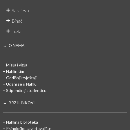
Sarajevo
Bihać
Tuzla
→ O NAMA
– Misija i vizija
– Nahlin tim
– Godišnji izvještaji
– Učlani se u Nahlu
– Stipendiraj studenticu
→ BRZI LINKOVI
– Nahlina biblioteka
– Psihološko savjetovalište