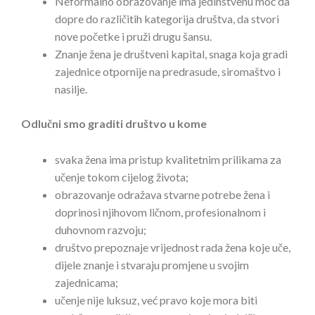
Neformalno obrazovanje ima jedinstvenu moć da
dopre do različitih kategorija društva, da stvori
nove početke i pruži drugu šansu.
Znanje žena je društveni kapital, snaga koja gradi
zajednice otpornije na predrasude, siromaštvo i
nasilje.
Odlučni smo graditi društvo u kome
svaka žena ima pristup kvalitetnim prilikama za
učenje tokom cijelog života;
obrazovanje odražava stvarne potrebe žena i
doprinosi njihovom ličnom, profesionalnom i
duhovnom razvoju;
društvo prepoznaje vrijednost rada žena koje uče,
dijele znanje i stvaraju promjene u svojim
zajednicama;
učenje nije luksuz, već pravo koje mora biti