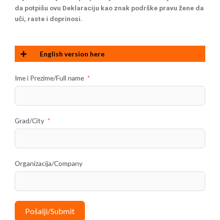
da potpišu ovu Deklaraciju kao znak podrške pravu žene da
uči, raste i doprinosi.
English version here
Ime i Prezime/Full name
Grad/City
Organizacija/Company
Pošalji/Submit