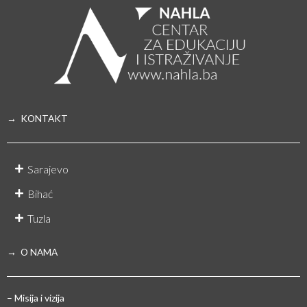
→ KONTAKT
Sarajevo
Bihać
Tuzla
→ O NAMA
– Misija i vizija