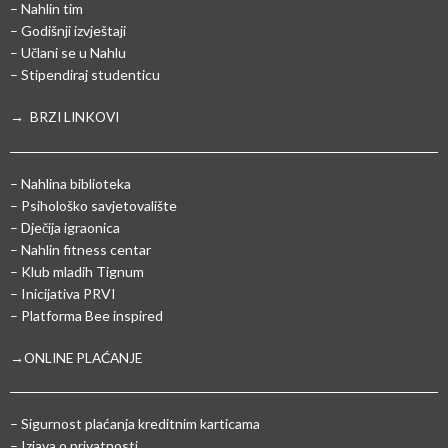
– Nahlin tim
– Godišnji izvještaji
– Učlani se u Nahlu
– Stipendiraj studenticu
→ BRZI LINKOVI
– Nahlina biblioteka
– Psihološko savjetovalište
– Dječija igraonica
– Nahlin fitness centar
– Klub mladih Tignum
– Inicijativa PRVI
– Platforma Bee inspired
→ONLINE PLAĆANJE
–
Sigurnost plaćanja kreditnim karticama
– Izjava o privatnosti