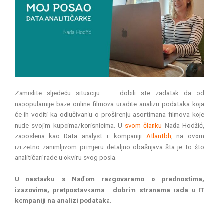
Zamislite sljedeću situaciju – dobili ste zadatak da od
napopularnije baze online filmova uradite analizu podataka koja
će ih voditi ka odlučivanju o proširenju asortimana filmova koje
nude svojim kupcima/korisnicima. U
svom članku
Nađa Hodžić,
zaposlena kao Data analyst u kompaniji
Atlantbh
, na ovom
izuzetno zanimljivom primjeru detaljno obašnjava šta je to što
analitičari rade u okviru svog posla.
U nastavku s Nađom razgovaramo o prednostima,
izazovima, pretpostavkama i dobrim stranama rada u IT
kompaniji na analizi podataka.