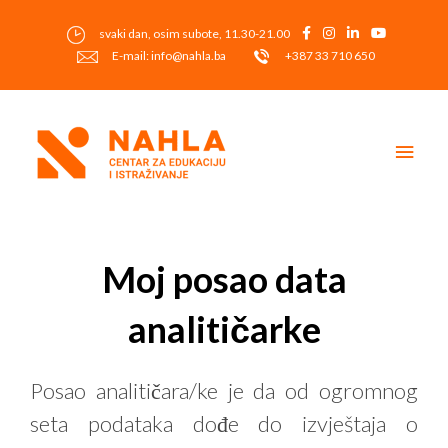
Skip
to
svaki dan, osim subote, 11.30-21.00
content
E-mail: info@nahla.ba
+387 33 710 650
Main
Men
Post
navigation
Moj posao data
analitičarke
Posao analitičara/ke je da od ogromnog
seta podataka dođe do izvještaja o