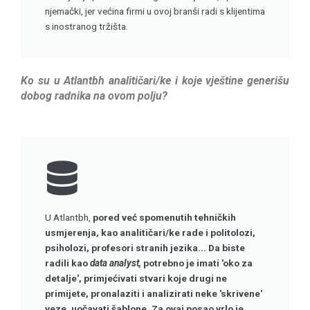
njemački, jer većina firmi u ovoj branši radi s klijentima
s inostranog tržišta.
Ko su u Atlantbh analitičari/ke i koje vještine generišu
dobog radnika na ovom polju?
U Atlantbh,
pored već spomenutih tehničkih
usmjerenja, kao analitičari/ke rade i politolozi,
psiholozi, profesori stranih jezika... Da biste
radili kao
data analyst,
potrebno je imati 'oko za
detalje', primjećivati stvari koje drugi ne
primijete, pronalaziti i analizirati neke 'skrivene'
veze, uočavati šablone. Za ovaj posao vrlo je