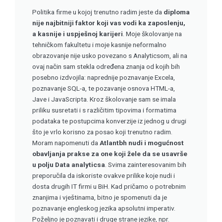
Politika firme u kojoj trenutno radim jeste da
diploma
nije najbitniji faktor koji vas vodi ka zaposlenju,
a kasnije i uspješnoj karijeri
. Moje školovanje na
tehničkom fakultetu i moje kasnije neformalno
obrazovanje nije usko povezano s Analyticsom, ali na
ovaj način sam stekla određena znanja od kojih bih
posebno izdvojila: naprednije poznavanje Excela,
poznavanje SQL-a, te pozavanje osnova HTML-a,
Jave i JavaScripta. Kroz školovanje sam se imala
priliku susretati i s različitim tipovima i formatima
podataka te postupcima konverzije iz jednog u drugi
što je vrlo korisno za posao koji trenutno radim.
Moram napomenuti da
Atlantbh nudi i mogućnost
obavljanja prakse za one koji žele da se usavrše
u polju Data analyticsa
. Svima zainteresovanim bih
preporučila da iskoriste ovakve prilike koje nudi i
dosta drugih IT firmi u BiH. Kad pričamo o potrebnim
znanjima i vještinama, bitno je spomenuti da je
poznavanje engleskog jezika apsolutni imperativ.
Poželjno je poznavati i druge strane jezike, npr.