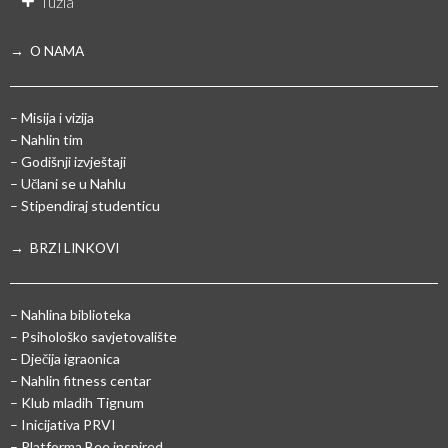
Tuzla
→ O NAMA
– Misija i vizija
– Nahlin tim
– Godišnji izvještaji
– Učlani se u Nahlu
– Stipendiraj studenticu
→ BRZI LINKOVI
– Nahlina biblioteka
– Psihološko savjetovalište
– Dječija igraonica
– Nahlin fitness centar
– Klub mladih Tignum
– Inicijativa PRVI
– Platforma Bee inspired