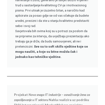
trud u sastavljanje kvalitetnog CV-ja i motivacionog
pisma. Prvi utisak je izuzetno bitan, a naročito kad
aplicirate za posao gdje se od vas očekuje da budete
uredni, precizni i da ste u stanju kvalitetno predstaviti
sebe i svoj rad.
Savjetovala bih svima koij su u potrazi za poslom da
se pripreme za intervju, da uvježbaju prezentaciju ako
trebaju ga je drže, da budu samouvjereni, ali ne i
pretenciozni.
Sve su to soft skills vještine koje se
mogu naučiti, a koje su bitne možda čak i
jednako kao tehničke vještine.
Projekat
Nova snaga IT industrije – osnaživanje žena za
zapošljavanje u IT sektoru
Nahla realizira uz podršku
DVV International i MarketMakers projekta.