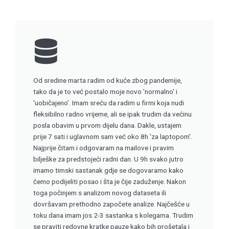
Od sredine marta radim od kuće zbog pandemije,
tako da je to već postalo moje novo 'normalno' i
'uobičajeno’. Imam sreću da radim u firmi koja nudi
fleksibilno radno vrijeme, ali se ipak trudim da većinu
posla obavim u prvom dijelu dana. Dakle, ustajem
prije 7 sati i uglavnom sam već oko 8h 'za laptopom'.
Najprije čitam i odgovaram na mailove i pravim
bilješke za predstojeći radni dan. U 9h svako jutro
imamo timski sastanak gdje se dogovaramo kako
ćemo podijeliti posao i šta je čije zaduženje. Nakon
toga počinjem s analizom novog dataseta ili
dovršavam prethodno započete analize. Najčešće u
toku dana imam jos 2-3 sastanka s kolegama. Trudim
se praviti redovne kratke pauze kako bih prošetala i