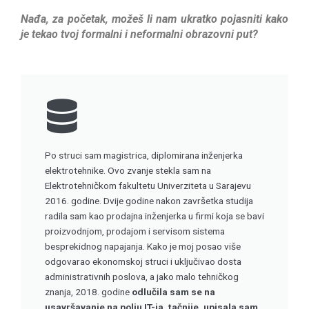
Nađa, za početak, možeš li nam ukratko pojasniti kako
je tekao tvoj formalni i neformalni obrazovni put?
Po struci sam magistrica, diplomirana inženjerka
elektrotehnike. Ovo zvanje stekla sam na
Elektrotehničkom fakultetu Univerziteta u Sarajevu
2016. godine. Dvije godine nakon završetka studija
radila sam kao prodajna inženjerka u firmi koja se bavi
proizvodnjom, prodajom i servisom sistema
besprekidnog napajanja. Kako je moj posao više
odgovarao ekonomskoj struci i uključivao dosta
administrativnih poslova, a jako malo tehničkog
znanja, 2018. godine
odlučila sam se na
usavršavanje na polju IT-ja, tačnije, upisala sam