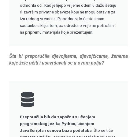
odmorila oči. Kad je lijepo vrijeme odem u dužu šetnju
ili završim privatne obaveze koje ne mogu ostaviti za
iza radnog vremena. Popodne vrlo često imam
sastanke s klijentom, pa određeno vrijeme potrošim i
na pripremu materijala koje prezentujem.
Šta bi preporučila d
jevojkama, djevojčicama, ženama
koje žele učiti i usavršavati se u ovom polju?
Preporučila bih da započnu s učenjem
programskog jezika Python, učenjem
JavaScripta i osnova baza podataka
. Što se tiče
nametanja tržištu, generalno je savjet uložiti vrijeme i