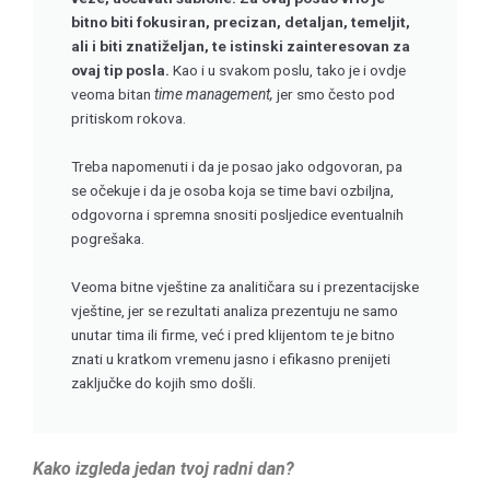
bitno biti fokusiran, precizan, detaljan, temeljit,
ali i biti znatiželjan, te istinski zainteresovan za
ovaj tip posla.
Kao i u svakom poslu, tako je i ovdje
veoma bitan
time management,
jer smo često pod
pritiskom rokova.
Treba napomenuti i da je posao jako odgovoran, pa
se očekuje i da je osoba koja se time bavi ozbiljna,
odgovorna i spremna snositi posljedice eventualnih
pogrešaka.
Veoma bitne vještine za analitičara su i prezentacijske
vještine, jer se rezultati analiza prezentuju ne samo
unutar tima ili firme, već i pred klijentom te je bitno
znati u kratkom vremenu jasno i efikasno prenijeti
zaključke do kojih smo došli.
Kako izgleda jedan tvoj radni dan?