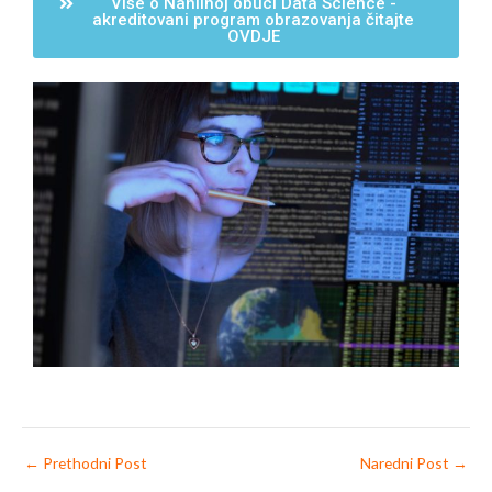
Više o Nahlinoj obuci Data Science -
akreditovani program obrazovanja čitajte
OVDJE
←
Prethodni Post
Naredni Post
→