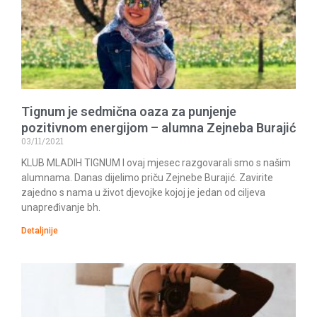
Tignum je sedmična oaza za punjenje
pozitivnom energijom – alumna Zejneba Burajić
03/11/2021
KLUB MLADIH TIGNUM I ovaj mjesec razgovarali smo s našim
alumnama. Danas dijelimo priču Zejnebe Burajić. Zavirite
zajedno s nama u život djevojke kojoj je jedan od ciljeva
unapređivanje bh.
Detaljnije