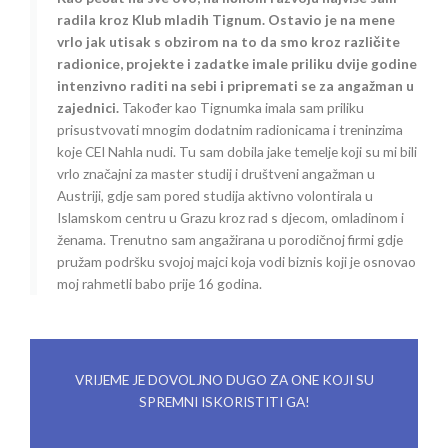
radila kroz Klub mladih Tignum. Ostavio je na mene
vrlo jak utisak s obzirom na to da smo kroz različite
radionice, projekte i zadatke imale priliku dvije godine
intenzivno raditi na sebi i pripremati se za angažman u
zajednici.
Također kao Tignumka imala sam priliku
prisustvovati mnogim dodatnim radionicama i treninzima
koje CEI Nahla nudi. Tu sam dobila jake temelje koji su mi bili
vrlo značajni za master studij i društveni angažman u
Austriji, gdje sam pored studija aktivno volontirala u
Islamskom centru u Grazu kroz rad s djecom, omladinom i
ženama. Trenutno sam angažirana u porodičnoj firmi gdje
pružam podršku svojoj majci koja vodi biznis koji je osnovao
moj rahmetli babo prije 16 godina.
VRIJEME JE DOVOLJNO DUGO ZA ONE KOJI SU
SPREMNI ISKORISTITI GA!