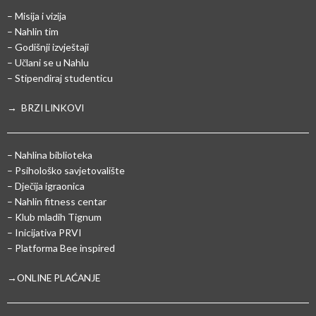
– Misija i vizija
– Nahlin tim
– Godišnji izvještaji
– Učlani se u Nahlu
– Stipendiraj studenticu
→ BRZI LINKOVI
– Nahlina biblioteka
– Psihološko savjetovalište
– Dječija igraonica
– Nahlin fitness centar
– Klub mladih Tignum
– Inicijativa PRVI
– Platforma Bee inspired
→ONLINE PLAĆANJE