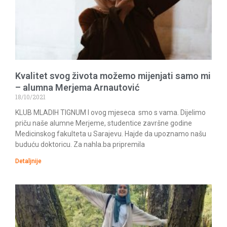
Kvalitet svog života možemo mijenjati samo mi
– alumna Merjema Arnautović
18/10/2021
KLUB MLADIH TIGNUM I ovog mjeseca smo s vama. Dijelimo
priču naše alumne Merjeme, studentice završne godine
Medicinskog fakulteta u Sarajevu. Hajde da upoznamo našu
buduću doktoricu. Za nahla.ba pripremila
Detaljnije