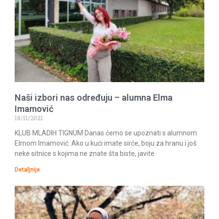
Naši izbori nas određuju – alumna Elma
Imamović
18/11/2021
KLUB MLADIH TIGNUM Danas ćemo se upoznati s alumnom
Elmom Imamović. Ako u kući imate sirće, boju za hranu i još
neke sitnice s kojima ne znate šta biste, javite
Detaljnije