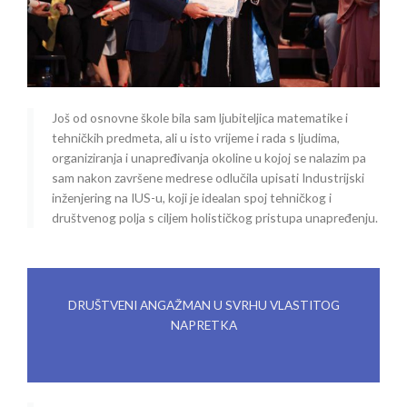
Još od osnovne škole bila sam ljubiteljica matematike i
tehničkih predmeta, ali u isto vrijeme i rada s ljudima,
organiziranja i unapređivanja okoline u kojoj se nalazim pa
sam nakon završene medrese odlučila upisati Industrijski
inženjering na IUS-u, koji je idealan spoj tehničkog i
društvenog polja s ciljem holističkog pristupa unapređenju.
DRUŠTVENI ANGAŽMAN U SVRHU VLASTITOG
NAPRETKA