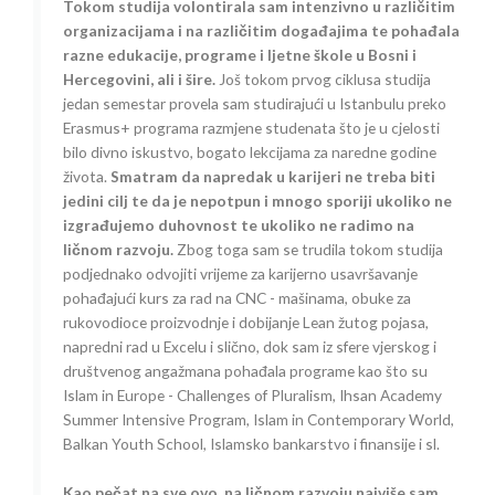
Tokom studija volontirala sam intenzivno u različitim
organizacijama i na različitim događajima te pohađala
razne edukacije, programe i ljetne škole u Bosni i
Hercegovini, ali i šire.
Još tokom prvog ciklusa studija
jedan semestar provela sam studirajući u Istanbulu preko
Erasmus+ programa razmjene studenata što je u cjelosti
bilo divno iskustvo, bogato lekcijama za naredne godine
života.
Smatram da napredak u karijeri ne treba biti
jedini cilj te da je nepotpun i mnogo sporiji ukoliko ne
izgrađujemo duhovnost te ukoliko ne radimo na
ličnom razvoju.
Zbog toga sam se trudila tokom studija
podjednako odvojiti vrijeme za karijerno usavršavanje
pohađajući kurs za rad na CNC - mašinama, obuke za
rukovodioce proizvodnje i dobijanje Lean žutog pojasa,
napredni rad u Excelu i slično, dok sam iz sfere vjerskog i
društvenog angažmana pohađala programe kao što su
Islam in Europe - Challenges of Pluralism, Ihsan Academy
Summer Intensive Program, Islam in Contemporary World,
Balkan Youth School, Islamsko bankarstvo i finansije i sl.
Kao pečat na sve ovo, na ličnom razvoju najviše sam