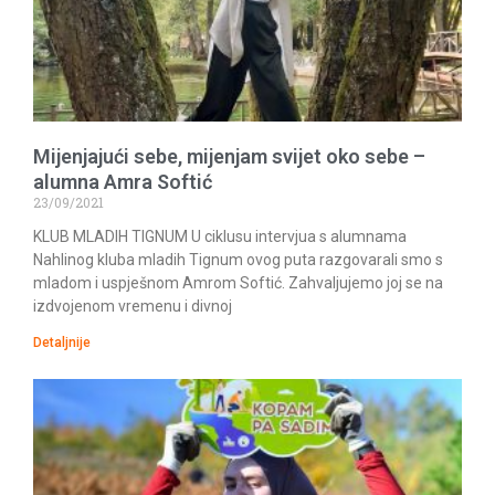
Mijenjajući sebe, mijenjam svijet oko sebe –
alumna Amra Softić
23/09/2021
KLUB MLADIH TIGNUM U ciklusu intervjua s alumnama
Nahlinog kluba mladih Tignum ovog puta razgovarali smo s
mladom i uspješnom Amrom Softić. Zahvaljujemo joj se na
izdvojenom vremenu i divnoj
Detaljnije