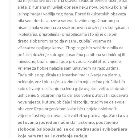
da mi je duhovnost bitna stavka svakodnevnice, učenje par
ajeta iz Kur’ana mi uvijek donese neku novu poruku koja mi
je inspiracija i vodilja tog dana. Pored fakultetskih obaveza
bila sam dosta zauzeta vannastavnim angažmanom pa
nisam imala vremena za svakodnevna druženja s kolegicama
i kolegama, prijateljima i prijateljicama što mi je dijelom
drago s obzirom na to da nisam „gubila“ vrijeme na
višesatna ispijanja kahve. Zbog toga bih sebi dozvolila da
poželim druženje s dragim insanima pa bih na sedmičnoj ili
mjesečnoj bazi s njima rado provodila kvalitetno vrijeme.
Vrijeme za hobije nalazila sam uglavnom na raspustima.
Tada bih se opuštala uz kreativni rad: slikanje na platnu,
heklanje, vez i pletenje, a u zimskim mjesecima priuštila bih
sebi uživanje u klizanju na ledu gdje osjetim veliku slobodu i
ushićenje. S obzirom na to da jako volim putovati i izučavati
nova mjesta, kuture, običaje i historiju, trudim se da svoje
obaveze lijepo organiziram kako bih uspjela osloboditi
vrijeme i uštedjeti novac za kvalitetna putovanja.
Zaista su
putovanja još jedan način da rastemo, postajemo
slobodni oslobađajući se od predrasuda i svih barijera
koje nam rutina i okruženje zadaju.