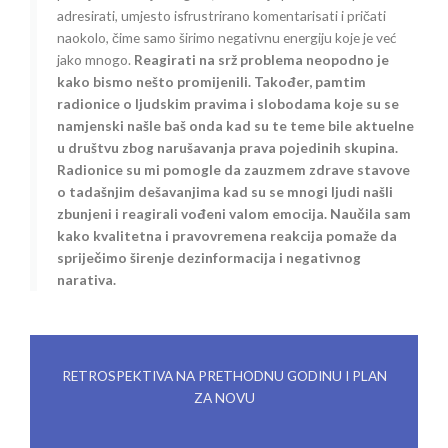
adresirati, umjesto isfrustrirano komentarisati i pričati
naokolo, čime samo širimo negativnu energiju koje je već
jako mnogo.
Reagirati na srž problema neopodno je
kako bismo nešto promijenili. Također, pamtim
radionice o ljudskim pravima i slobodama koje su se
namjenski našle baš onda kad su te teme bile aktuelne
u društvu zbog narušavanja prava pojedinih skupina.
Radionice su mi pomogle da zauzmem zdrave stavove
o tadašnjim dešavanjima kad su se mnogi ljudi našli
zbunjeni i reagirali vođeni valom emocija. Naučila sam
kako kvalitetna i pravovremena reakcija pomaže da
spriječimo širenje dezinformacija i negativnog
narativa.
RETROSPEKTIVA NA PRETHODNU GODINU I PLAN
ZA NOVU