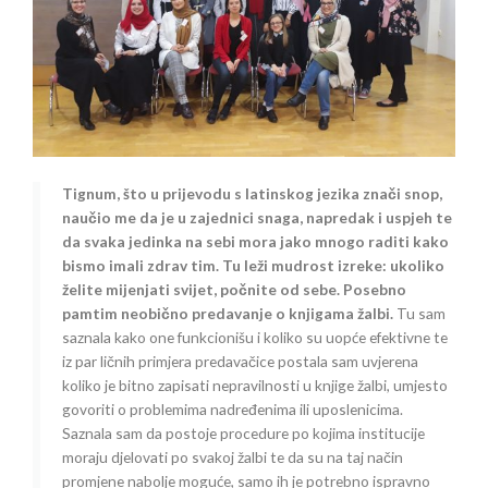
Tignum, što u prijevodu s latinskog jezika znači snop,
naučio me da je u zajednici snaga, napredak i uspjeh te
da svaka jedinka na sebi mora jako mnogo raditi kako
bismo imali zdrav tim. Tu leži mudrost izreke: ukoliko
želite mijenjati svijet, počnite od sebe. Posebno
pamtim neobično predavanje o knjigama žalbi.
Tu sam
saznala kako one funkcionišu i koliko su uopće efektivne te
iz par ličnih primjera predavačice postala sam uvjerena
koliko je bitno zapisati nepravilnosti u knjige žalbi, umjesto
govoriti o problemima nadređenima ili uposlenicima.
Saznala sam da postoje procedure po kojima institucije
moraju djelovati po svakoj žalbi te da su na taj način
promjene nabolje moguće, samo ih je potrebno ispravno