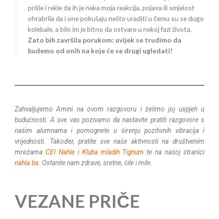
prišle i rekle da ih je neka moja reakcija, pojava ili smjelost
ohrabrila da i one pokušaju nešto uraditi u čemu su se dugo
kolebale, a bilo im je bitno da ostvare u nekoj fazi života.
Zato bih završila porukom: uvijek se trudimo da
budemo od onih na koje će se drugi ugledati!
Zahvaljujemo Amini na ovom razgovoru i želimo joj uspjeh u
budućnosti. A sve vas pozivamo da nastavite pratiti razgovore s
našim alumnama i pomognete u širenju pozitivnih vibracija i
vrijednosti. Također, pratite sve naše aktivnosti na društvenim
mrežama
CEI Nahle
i
Kluba mladih Tignum
te na našoj stranici
nahla.ba
. Ostanite nam zdrave, sretne, čile i mile.
VEZANE PRIČE