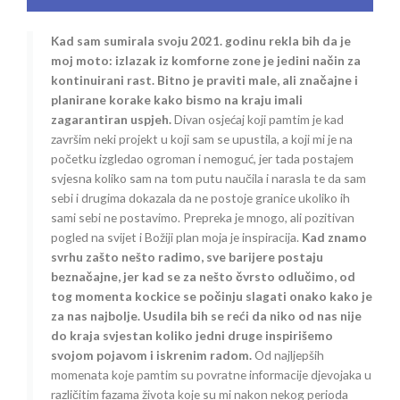
Kad sam sumirala svoju 2021. godinu rekla bih da je
moj moto: izlazak iz komforne zone je jedini način za
kontinuirani rast. Bitno je praviti male, ali značajne i
planirane korake kako bismo na kraju imali
zagarantiran uspjeh.
Divan osjećaj koji pamtim je kad
završim neki projekt u koji sam se upustila, a koji mi je na
početku izgledao ogroman i nemoguć, jer tada postajem
svjesna koliko sam na tom putu naučila i narasla te da sam
sebi i drugima dokazala da ne postoje granice ukoliko ih
sami sebi ne postavimo. Prepreka je mnogo, ali pozitivan
pogled na svijet i Božiji plan moja je inspiracija.
Kad znamo
svrhu zašto nešto radimo, sve barijere postaju
beznačajne, jer kad se za nešto čvrsto odlučimo, od
tog momenta kockice se počinju slagati onako kako je
za nas najbolje. Usudila bih se reći da niko od nas nije
do kraja svjestan koliko jedni druge inspirišemo
svojom pojavom i iskrenim radom.
Od najljepših
momenata koje pamtim su povratne informacije djevojaka u
različitim fazama života koje su mi nakon nekog perioda