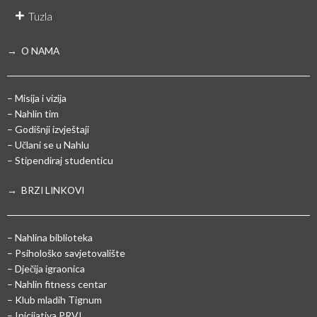
Tuzla
→ O NAMA
– Misija i vizija
– Nahlin tim
– Godišnji izvještaji
– Učlani se u Nahlu
– Stipendiraj studenticu
→ BRZI LINKOVI
– Nahlina biblioteka
– Psihološko savjetovalište
– Dječija igraonica
– Nahlin fitness centar
– Klub mladih Tignum
– Inicijativa PRVI