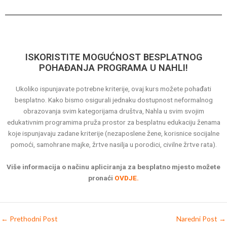
ISKORISTITE MOGUĆNOST BESPLATNOG
POHAĐANJA PROGRAMA U NAHLI!
Ukoliko ispunjavate potrebne kriterije, ovaj kurs možete pohađati
besplatno. Kako bismo osigurali jednaku dostupnost neformalnog
obrazovanja svim kategorijama društva, Nahla u svim svojim
edukativnim programima pruža prostor za besplatnu edukaciju ženama
koje ispunjavaju zadane kriterije (nezaposlene žene, korisnice socijalne
pomoći, samohrane majke, žrtve nasilja u porodici, civilne žrtve rata).
Više informacija o načinu apliciranja za besplatno mjesto možete
pronaći
OVDJE.
←
Prethodni Post
Naredni Post
→