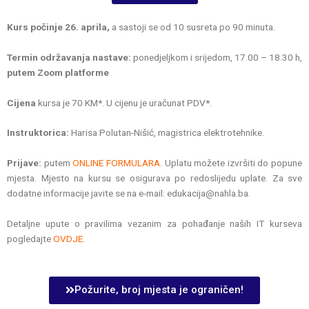
Kurs počinje 26. aprila,
a sastoji se od 10 susreta po 90 minuta.
Termin održavanja nastave:
ponedjeljkom i srijedom, 17.00 – 18.30 h,
putem Zoom platforme
Cijena
kursa je 70 KM*. U cijenu je uračunat PDV*.
Instruktorica:
Harisa Polutan-Nišić, magistrica elektrotehnike.
Prijave:
putem
ONLINE FORMULARA.
Uplatu možete izvršiti do popune
mjesta. Mjesto na kursu se osigurava po redoslijedu uplate. Za sve
dodatne informacije javite se na e-mail: edukacija@nahla.ba.
Detaljne upute o pravilima vezanim za pohađanje naših IT kurseva
pogledajte
OVDJE
.
Požurite, broj mjesta je ograničen!