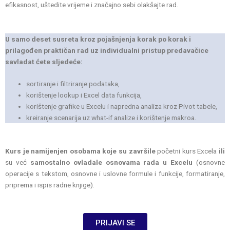
efikasnost, uštedite vrijeme i značajno sebi olakšajte rad.
U samo deset susreta kroz pojašnjenja korak po korak i
prilagođen praktičan rad uz individualni pristup predavačice
savladat ćete sljedeće:
sortiranje i filtriranje podataka,
korištenje lookup i Excel data funkcija,
korištenje grafike u Excelu i napredna analiza kroz Pivot tabele,
kreiranje scenarija uz what-if analize i korištenje makroa.
Kurs je namijenjen osobama koje su završile
početni kurs Excela
ili
su već
samostalno ovladale osnovama rada u Excelu
(osnovne
operacije s tekstom, osnovne i uslovne formule i funkcije, formatiranje,
priprema i ispis radne knjige).
PRIJAVI SE