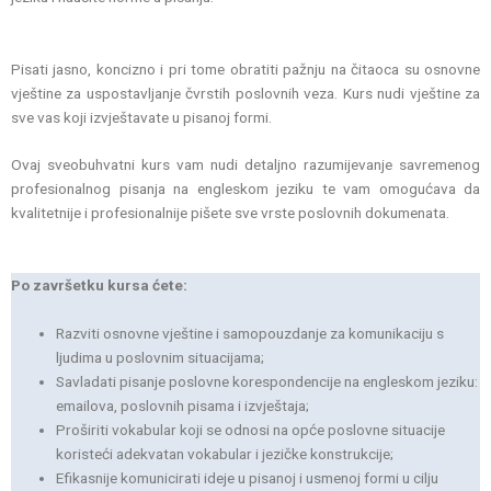
Pisati jasno, koncizno i pri tome obratiti pažnju na čitaoca su osnovne
vještine za uspostavljanje čvrstih poslovnih veza. Kurs nudi vještine za
sve vas koji izvještavate u pisanoj formi.
Ovaj sveobuhvatni kurs vam nudi detaljno razumijevanje savremenog
profesionalnog pisanja na engleskom jeziku te vam omogućava da
kvalitetnije i profesionalnije pišete sve vrste poslovnih dokumenata.
Po završetku kursa ćete:
Razviti osnovne vještine i samopouzdanje za komunikaciju s
ljudima u poslovnim situacijama;
Savladati pisanje poslovne korespondencije na engleskom jeziku:
emailova, poslovnih pisama i izvještaja;
Proširiti vokabular koji se odnosi na opće poslovne situacije
koristeći adekvatan vokabular i jezičke konstrukcije;
Efikasnije komunicirati ideje u pisanoj i usmenoj formi u cilju