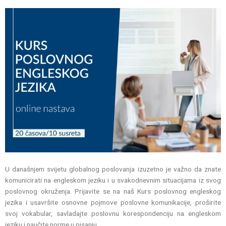
U današnjem svijetu globalnog poslovanja izuzetno je važno da znate
komunicirati na engleskom jeziku i u svakodnevnim situacijama iz svog
poslovnog okruženja. Prijavite se na naš Kurs poslovnog engleskog
jezika i usavršite osnovne pojmove poslovne komunikacije, proširite
svoj vokabular, savladajte poslovnu korespondenciju na engleskom
jeziku i naučite norme u pisanju.