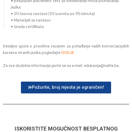
• Besplatan placement test za određivanje nivoa poznavanja
jezika
• 20 časova nastave (10 susreta po 90 minuta)
• Materijali za nastavu
• Izrada certifikata
Detaljne upute o pravilima vezanim za pohađanje naših konverzacijskih
kurseva stranih jezika pogledajte
OVDJE
.
Za sve dodatne informacije javite se na e-mail: edukacija@nahla.ba.
Požurite, broj mjesta je ograničen!
ISKORISTITE MOGUĆNOST BESPLATNOG