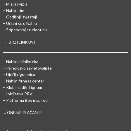
– Misija i vizija
– Nahlin tim
– Godišnji izvještaji
– Učlani se u Nahlu
– Stipendiraj studenticu
→ BRZI LINKOVI
– Nahlina biblioteka
– Psihološko savjetovalište
– Dječija igraonica
– Nahlin fitness centar
– Klub mladih Tignum
– Inicijativa PRVI
– Platforma Bee inspired
→ONLINE PLAĆANJE