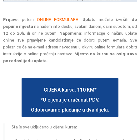
Prijave:
putem
ONLINE FORMULARA.
Uplatu
možete izvršiti
do
popune mjesta n
a našem info desku, svakim danom, osim subotom, od
12 do 20h, ili online putem.
Napomena:
informacije o načinu uplate
online sve prijavljene kandidatkinje će dobiti putem e-maila. Sve
polaznice će na e-mail adresu navedenu u okviru online formulara dobiti
instrukcije o online praćenju nastave.
Mjesto na kursu se osigurava
po redoslijedu uplate.
CIJENA kursa: 110 KM*
*U cijenu je uračunat PDV.
Odobravamo plaćanje u dva dijela.
Šta je sve uključeno u cijenu kursa: