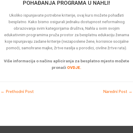
POHAĐANJA PROGRAMA U NAHLI!
Ukoliko ispunjavate potrebne kriterije, ovaj kurs možete pohađati
besplatno. Kako bismo osigurali jednaku dostupnost neformalnog
obrazovanja svim kategorijama društva, Nahla u svim svojim
edukativnim programima pruža prostor za besplatnu edukaciju ženama
koje ispunjavaju zadane kriterije (nezaposlene žene, korisnice socijalne
pomoći, samohrane majke, žrtve nasilja u porodici, civilne žrtve rata).
Više informacija o načinu apliciranja za besplatno mjesto možete
pronaći
OVDJE.
←
Prethodni Post
Naredni Post
→