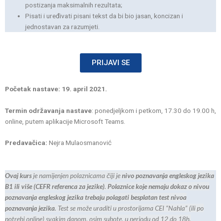
postizanja maksimalnih rezultata;
Pisati i uređivati pisani tekst da bi bio jasan, koncizan i
jednostavan za razumjeti.
PRIJAVI SE
Početak nastave: 19. april 2021.
Termin održavanja nastave
: ponedjeljkom i petkom, 17.30 do 19.00 h,
online, putem aplikacije Microsoft Teams.
Predavačica:
Nejra Mulaosmanović
Ovaj kurs
je namijenjen polaznicama čiji je
nivo poznavanja engleskog jezika
B1 ili više (CEFR referenca za jezike)
.
Polaznice koje nemaju dokaz o nivou
poznavanja engleskog jezika trebaju polagati besplatan test nivoa
poznavanja jezika
. Test se može uraditi u prostorijama CEI “Nahla” (il
i po
potrebi online)
svakim danom, osim subote, u periodu od 12 do 18h.