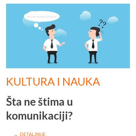
P
P
P
P
P
a
a
a
a
a
g
g
g
g
g
e
e
e
e
e
KULTURA I NAUKA
Šta ne štima u
komunikaciji?
→ DETALJNIJE