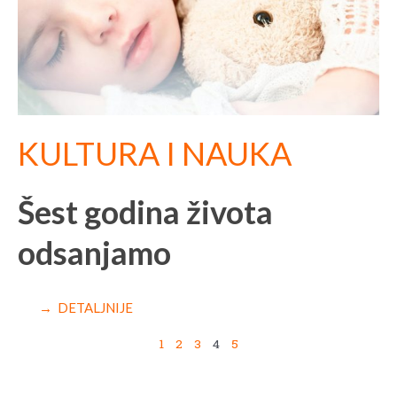
KULTURA I NAUKA
Šest godina života
odsanjamo
→ DETALJNIJE
1
2
3
4
5