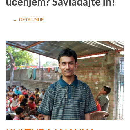
učenjem? Savladajte ih!
→ DETALJNIJE