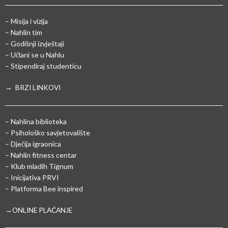
– Misija i vizija
– Nahlin tim
– Godišnji izvještaji
– Učlani se u Nahlu
– Stipendiraj studenticu
→ BRZI LINKOVI
– Nahlina biblioteka
– Psihološko savjetovalište
– Dječija igraonica
– Nahlin fitness centar
– Klub mladih Tignum
– Inicijativa PRVI
– Platforma Bee inspired
→ONLINE PLAĆANJE