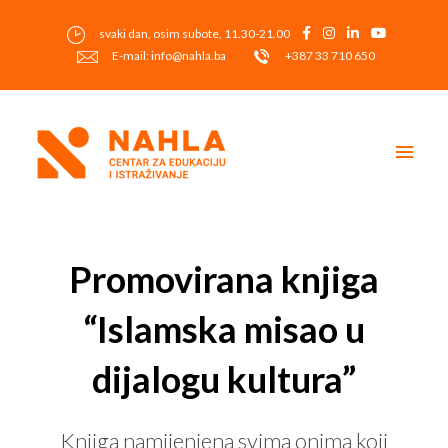
Skip
to
svaki dan, osim subote, 11.30-21.00
content
E-mail: info@nahla.ba
+387 33 710 650
Main
Men
Post
navigation
Promovirana knjiga
“Islamska misao u
dijalogu kultura”
Knjiga namijenjena svima onima koji