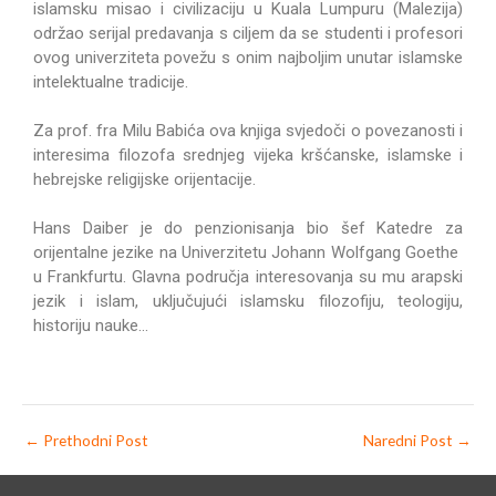
islamsku misao i civilizaciju u Kuala Lumpuru (Malezija)
održao serijal predavanja s ciljem da se studenti i profesori
ovog univerziteta povežu s onim najboljim unutar islamske
intelektualne tradicije.
Za prof. fra Milu Babića ova knjiga svjedoči o povezanosti i
interesima filozofa srednjeg vijeka kršćanske, islamske i
hebrejske religijske orijentacije.
Hans Daiber je do penzionisanja bio šef Katedre za
orijentalne jezike na Univerzitetu Johann Wolfgang Goethe
u Frankfurtu. Glavna područja interesovanja su mu arapski
jezik i islam, uključujući islamsku filozofiju, teologiju,
historiju nauke…
←
Prethodni Post
Naredni Post
→