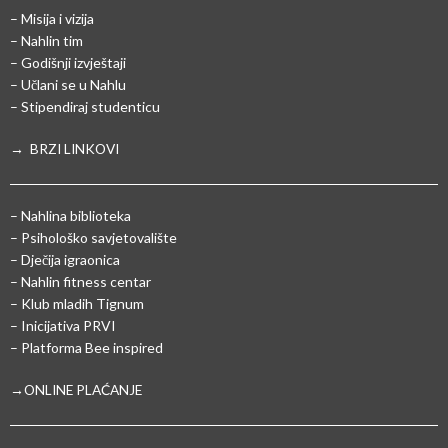
– Misija i vizija
– Nahlin tim
– Godišnji izvještaji
– Učlani se u Nahlu
– Stipendiraj studenticu
→ BRZI LINKOVI
– Nahlina biblioteka
– Psihološko savjetovalište
– Dječija igraonica
– Nahlin fitness centar
– Klub mladih Tignum
– Inicijativa PRVI
– Platforma Bee inspired
→ONLINE PLAĆANJE