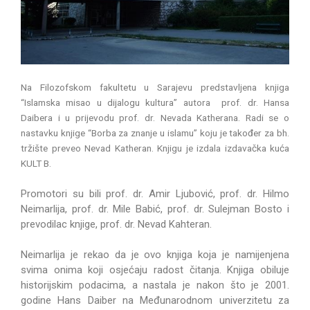
Na Filozofskom fakultetu u Sarajevu predstavljena knjiga
“Islamska misao u dijalogu kultura” autora prof. dr. Hansa
Daibera i u prijevodu prof. dr. Nevada Katherana. Radi se o
nastavku knjige “Borba za znanje u islamu” koju je također za bh.
tržište preveo Nevad Katheran. Knjigu je izdala izdavačka kuća
KULT B.
Promotori su bili prof. dr. Amir Ljubović, prof. dr. Hilmo
Neimarlija, prof. dr. Mile Babić, prof. dr. Sulejman Bosto i
prevodilac knjige, prof. dr. Nevad Kahteran.
Neimarlija je rekao da je ovo knjiga koja je namijenjena
svima onima koji osjećaju radost čitanja. Knjiga obiluje
historijskim podacima, a nastala je nakon što je 2001.
godine Hans Daiber na Međunarodnom univerzitetu za